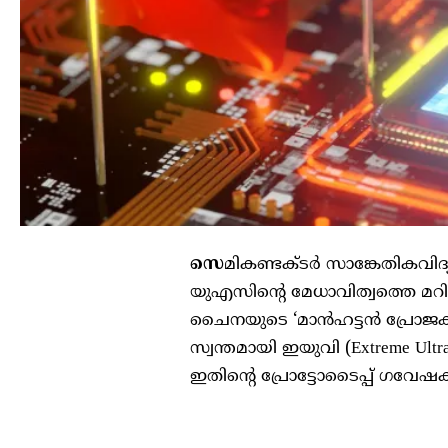
സെ
മികണ്ടക്ടർ സാങ്കേതികവിദ്യയ
യുഎസിന്റെ മേധാവിത്വത്തെ മറി
ചൈനയുടെ ‘മാൻഹട്ടൻ പ്രോജക്റ്
സ്വന്തമായി ഇയുവി (Extreme Ul
ഇതിന്റെ പ്രോട്ടോടൈപ്പ് ഗവേഷകർ 