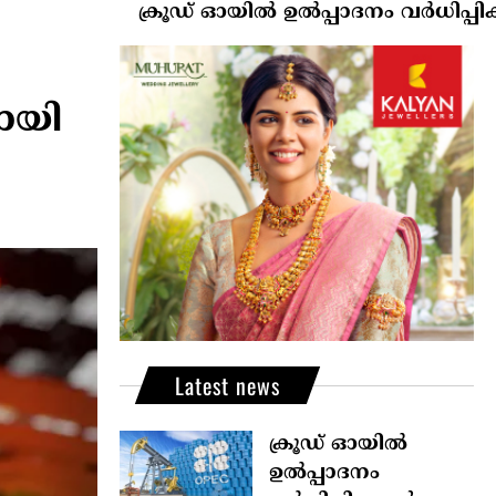
ക്രൂഡ് ഓയിൽ ഉൽപ്പാദനം വർധിപ്പിക്കാൻ ‘ഒപെ
ായി
Latest news
ക്രൂഡ് ഓയിൽ
ഉൽപ്പാദനം