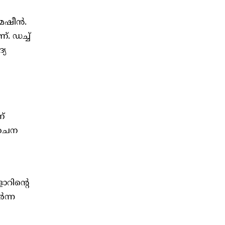
മെഷീൻ.
്. ഡച്ച്
്യ
്
 ചൈന
റിന്റെ
ർന്ന