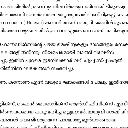
 പദ്ധതിയിൽ, രഹസ്യം നിലനിർത്തുന്നതിനായി ടീമുകള
ല, ഇവിടെ ജോലി ചെയ്തവരെ മറ്റൊരു പേരിലാണ് റിക്രൂട്ട് ചെയ
ന്ന വാവെ ( Huawei) കമ്പനിയാണ് ഇയുവി മെഷീൻ രൂപക
തരണ ശൃംഖലയിൽ പ്രധാന ഏകോപന പങ്ക് വഹിക്കുന്ന
ോൽഡിങ്‌സിന്റെ പഴയ മെഷീനുകളും ഭാഗങ്ങളും സെക
ലേലങ്ങളിൽനിന്നും നിയമപരമായി വാങ്ങി റിവേഴ്‌സ്
ച്ചു. ഇതിന് പുറമെ ഇടനിലക്കാർ വഴി എഎസ്എംഎൽ
ിൽനിന്ന് ഘടകങ്ങൾ സംഭരിച്ചു.
കോൺ, കനോൺ എന്നിവയുടെ ഘടകങ്ങൾ പോലും ഇതിനാ
ഫ് ഒപ്റ്റിക്സ്, ഫൈൻ മെക്കാനിക്സ് ആൻഡ് ഫിസിക്സ് എന്നീ
ർണായകമായ പങ്കുവഹിച്ച മറ്റുള്ളവർ. ഇയുവി ശേഷിയില
ങ്ങൾ വേണ്ടിവരുമെന്ന പാശ്ചാത്യ മുൻധാരണയെ