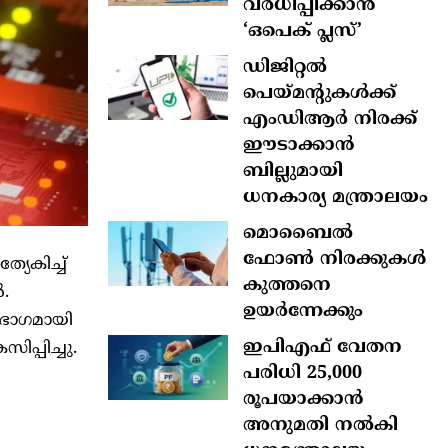
വർധിപ്പിക്കാൻ
‘ഒപെക് പ്ലസ്’
ഡിജിറ്റൽ
പെയ്മന്റുകൾക്ക്
എംഡിആർ നിരക്ക്
ഈടാക്കാൻ
ബില്ലുമായി
ധനകാര്യ മന്ത്രാലയം
മൊബൈല്‍
ഫോണ്‍ നിരക്കുകള്‍
േകിച്ച്‌
കുത്തനെ
.
ഉയര്‍ന്നേക്കും
 ഭാഗമായി
ഇപിഎഫ് വേതന
പ്പിച്ചു.
പരിധി 25,000
രൂപയാക്കാൻ
അനുമതി നൽകി