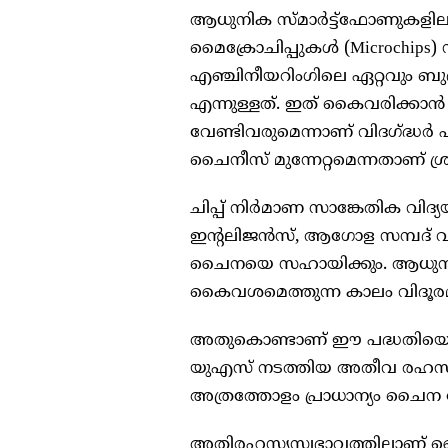
ആധുനിക സ്മാർട്ട്‌ഫോണുകളിലും 
മൈക്രോചിപ്പുകൾ (Microchips) 
എഞ്ചിനീയറിംഗിലെ ഏറ്റവും ബുദ്
എന്നുള്ളത്. ഇത് കൈവരിക്ക
വേണ്ടിവരുമെന്നാണ് വിദഗ്ദ്ധർ പ
ചൈനീസ് മുന്നേറ്റമെന്നതാണ് ശ്ര
ചിപ്പ് നിർമാണ സാങ്കേതിക വിദ്
ഇന്റലിജൻസ്, ആഗോള സമ്പദ് വ്
ചൈനയെ സഹായിക്കും. ആധുനിക
കൈവശമെത്തുന്ന കാലം വിദൂരമല
അതുകൊണ്ടാണ് ഈ പദ്ധതിയെ ര
യുഎസ് നടത്തിയ അതീവ രഹസ്യ പ
അത്രത്തോളം പ്രാധാന്യം ചൈന നേ
അതിരഹസ്യസ്വഭാവത്തിലാണ് ച