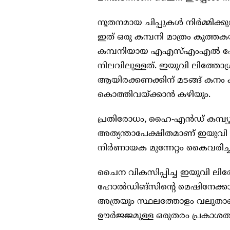
നൂതനമായ ചിപ്പുകൾ നിർമ്മിക്ക
ഇത് ഒരു കമ്പനി മാത്രം കുത്തകയ
കമ്പനിയായ എഎസ്എംഎൽ ഹോൽഡി
നിലവിലുള്ളത്. ഇയുവി ലിത്തോഗ
ആയിരക്കണക്കിന് മടങ്ങ് കനം
കൊത്തിവയ്ക്കാൻ കഴിയും.
പ്രതിരോധം, ഹൈ-എൻഡ് കമ്പ്യൂട്
അത്യന്താപേക്ഷിതമാണ് ഇയുവി
നിർണായക മുന്നേറ്റം കൈവരിച്ചിര
ചൈന വികസിപ്പിച്ച ഇയുവി ലി
ഹോൽഡിങ്‌സിന്റെ മെഷിനേക്കാൾ
അത്രയും സ്ഥലത്തോളം വലുതാണ്
ഊർജ്ജമുള്ള ഒരുതരം പ്രകാശ