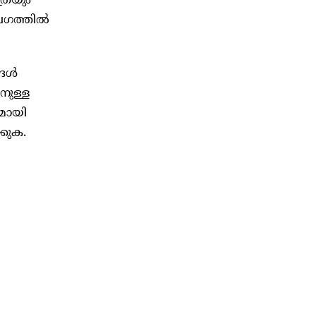
്രയും
വേഗത്തിൽ
്ങൾ
നുള്ള
രമായി
കുക.