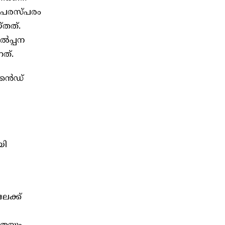
െ പരസ്പരം
്തത്.
ൽപ്പന
ത്.
്കൻഡ്
യി
േക്ക്