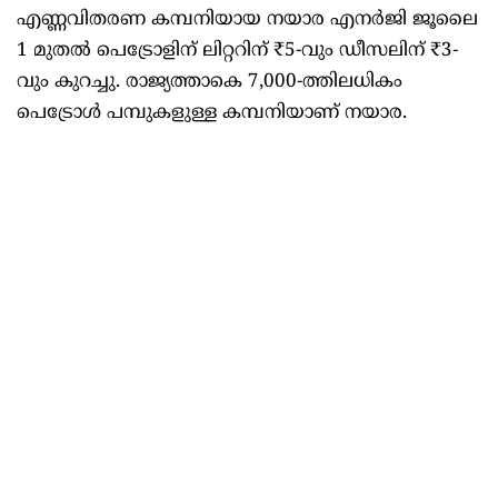
എണ്ണവിതരണ കമ്പനിയായ നയാര എനർജി ജൂലൈ
1 മുതൽ പെട്രോളിന് ലിറ്ററിന് ₹5-വും ഡീസലിന് ₹3-
വും കുറച്ചു. രാജ്യത്താകെ 7,000-ത്തിലധികം
പെട്രോൾ പമ്പുകളുള്ള കമ്പനിയാണ് നയാര.