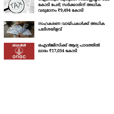
കോടി പേര്; സർക്കാരിന് അധിക
വരുമാനം ₹9,494 കോടി
സഹകരണ വായ്പകള്‍ക്ക് അധിക
പലിശയിളവ്
ഒഎന്‍ജിസിക്ക് ആദ്യ പാദത്തില്‍
ലാഭം ₹17,034 കോടി