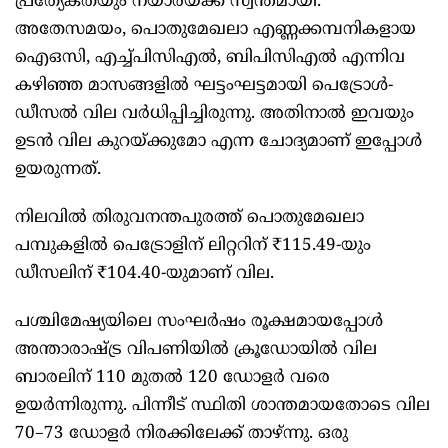
പ്രത്യേകതയും നയാരയ്ക്ക് സ്വന്തമായി.
അതേസമയം, പൊതുമേഖലാ എണ്ണക്കമ്പനികളായ
ഐഒസി, എച്ച്പിസിഎൽ, ബിപിസിഎൽ എന്നിവ
കഴിഞ്ഞ മാസങ്ങളിൽ ഘട്ടംഘട്ടമായി പെട്രോൾ-
ഡീസൽ വില വർധിപ്പിച്ചിരുന്നു. അതിനാൽ ഇവയും
ഉടൻ വില കുറയ്ക്കുമോ എന്ന ചോദ്യമാണ് ഇപ്പോൾ
ഉയരുന്നത്.
നിലവിൽ തിരുവനന്തപുരത്ത് പൊതുമേഖലാ
പമ്പുകളിൽ പെട്രോളിന് ലിറ്ററിന് ₹115.49-യും
ഡീസലിന് ₹104.40-യുമാണ് വില.
പശ്ചിമേഷ്യയിലെ സംഘർഷം രൂക്ഷമായപ്പോൾ
അന്താരാഷ്ട്ര വിപണിയിൽ ക്രൂഡോയിൽ വില
ബാരലിന് 110 മുതൽ 120 ഡോളർ വരെ
ഉയർന്നിരുന്നു. പിന്നീട് സ്ഥിതി ശാന്തമായതോടെ വില
70–73 ഡോളർ നിരക്കിലേക്ക് താഴ്ന്നു. ഒരു