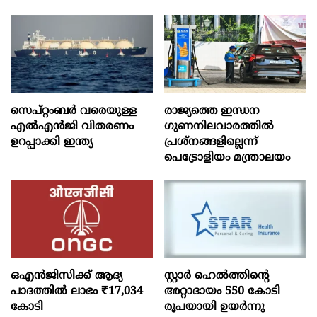
സെപ്റ്റംബർ വരെയുള്ള
രാജ്യത്തെ ഇന്ധന
എൽഎൻജി വിതരണം
ഗുണനിലവാരത്തില്‍
ഉറപ്പാക്കി ഇന്ത്യ
പ്രശ്‌നങ്ങളില്ലെന്ന്
പെട്രോളിയം മന്ത്രാലയം
ഒഎന്‍ജിസിക്ക് ആദ്യ
സ്റ്റാർ ഹെൽത്തിന്റെ
പാദത്തില്‍ ലാഭം ₹17,034
അറ്റാദായം 550 കോടി
കോടി
രൂപയായി ഉയർന്നു