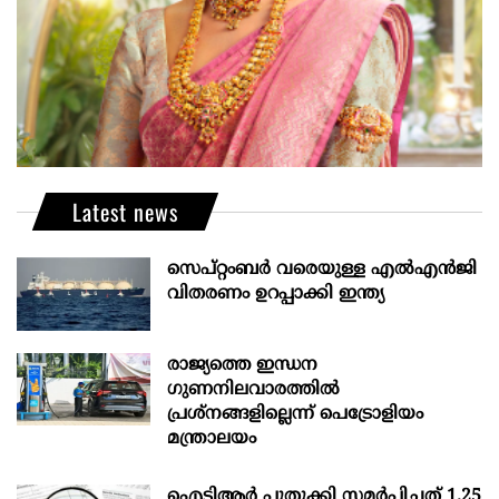
Latest news
സെപ്റ്റംബർ വരെയുള്ള എൽഎൻജി
വിതരണം ഉറപ്പാക്കി ഇന്ത്യ
രാജ്യത്തെ ഇന്ധന
ഗുണനിലവാരത്തില്‍
പ്രശ്‌നങ്ങളില്ലെന്ന് പെട്രോളിയം
മന്ത്രാലയം
ഐടിആര്‍ പുതുക്കി സമർപ്പിച്ചത് 1.25