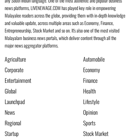
any South Indian language. One of the most authentic and popular business
news platforms, LIVENEWAGE.COM has played key role in empowering
Malayalee readers across the globe, providing them with in-depth knowledge
and valuable update, across multiple areas such as Economy, Finance,
Entrepreneurship, Stock Market and so on. It's also one of the most visited
Malayalam business news portals, which deliver content through all the
major news aggregator platforms.
Agriculture
Automobile
Corporate
Economy
Entertainment
Finance
Global
Health
Launchpad
Lifestyle
News
Opinion
Regional
Sports
Startup
Stock Market