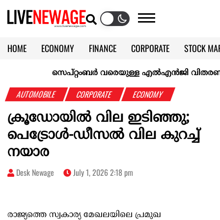
HOME
ECONOMY
FINANCE
CORPORATE
STOCK MA
CALENDAR
KERALA @70
സെപ്റ്റംബർ വരെയുള്ള എൽഎൻജി വിതരണം ഉറപ്പാ
AUTOMOBILE
CORPORATE
ECONOMY
ക്രൂഡോയിൽ വില ഇടിഞ്ഞു;
പെട്രോൾ-ഡീസൽ വില കുറച്ച്
നയാര
Desk Newage
July 1, 2026 2:18 pm
രാജ്യത്തെ സ്വകാര്യ മേഖലയിലെ പ്രമുഖ