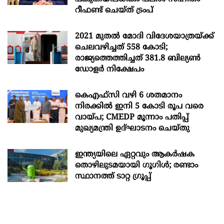
റീഫണ്ട് ചെയ്ത് ട്രംപ്
2021 മുതൽ മോദി വിദേശയാത്രയ്ക്ക്
ചെലവഴിച്ചത് 558 കോടി;
രാജ്യത്തെത്തിച്ചത് 381.8 ബില്യൺ
ഡോളർ നിക്ഷേപം
കെഎഫ്സി വഴി 6 ശതമാനം
നിരക്കിൽ ഇനി 5 കോടി രൂപ വരെ
വായ്പ; CMEDP മൂന്നാം പതിപ്പ്
മുഖ്യമന്ത്രി ഉദ്ഘാടനം ചെയ്തു
ഇന്ത്യയിലെ ഏറ്റവും ആകര്‍ഷക
തൊഴിലുടമയായി ഗൂഗിള്‍; രണ്ടാം
സ്ഥാനത്ത് ടാറ്റ ഗ്രൂപ്പ്