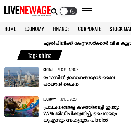
HOME
ECONOMY
FINANCE
CORPORATE
STOCK MA
CALENDAR
KERALA @70
എല്‍പിജിക്ക് കേന്ദ്രസർക്കാർ വില കൂട്ടാനൊരുങ
Tag: china
GLOBAL
AUGUST 4, 2026
ഫോസിൽ ഇന്ധനങ്ങളോട് ബൈ
പറയാൻ ചൈന
ECONOMY
JUNE 6, 2026
പ്രവചനങ്ങളെ കടത്തിവെട്ടി ഇന്ത്യ;
7.7% ജിഡിപിക്കുതിപ്പ്, ചൈനയും
യുഎസും ബഹുദൂരം പിന്നിൽ