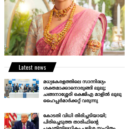
Latest news
മധ്യകേരളത്തിലെ സാന്നിദ്ധ്യം
ശക്തമാക്കാനൊരുങ്ങി ലുലു;
ചങ്ങനാശ്ശേരി കെജിഎ മാളിൽ ലുലു
ഹൈപ്പർമാർക്കറ്റ് വരുന്നു
കോടതി വിധി തിരിച്ചടിയായി;
പിരിച്ചെടുത്ത താരിഫിന്‍റെ
പകുതിയിലധികം പലിശ സഹിതം