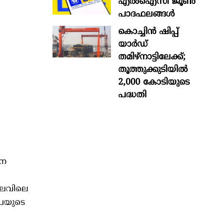
എൽഐസി ജൂൺ
പാദഫലങ്ങൾ
കൊച്ചിന്‍ ഷിപ്പ്
യാർഡ്
തമിഴ്നാട്ടിലേക്ക്;
തൂത്തുക്കുടിയിൽ
2,000 കോടിയുടെ
പദ്ധതി
വന
ിലവിലെ
ൂപയുടെ