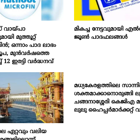
് വായ്പാ
മികച്ച നേട്ടവുമായി
യി മുത്തൂറ്റ്
ജൂൺ പാദഫലങ്ങൾ
; ഒന്നാം പാദ ലാഭം
രൂപ, മുൻവർഷത്തെ
് 12 ഇരട്ടി വർദ്ധനവ്
മധ്യകേരളത്തിലെ സാന്നിദ്
ശക്തമാക്കാനൊരുങ്ങി ലു
ചങ്ങനാശ്ശേരി കെജിഎ 
ലുലു ഹൈപ്പർമാർക്കറ്റ് വ
െ ഏറ്റവും വലിയ
ങ്ങളിലൊന്ന്