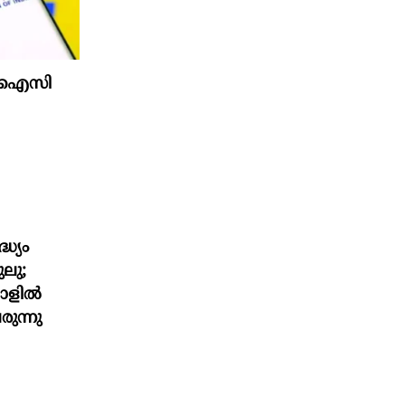
 എൽഐസി
ധ്യം
ലു;
മാളിൽ
രുന്നു