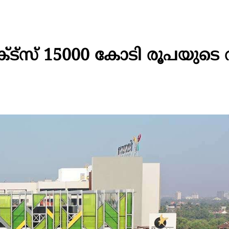
പ്രോജക്ട്സ് 15000 കോടി രൂപയുട