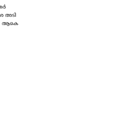
ൃതർ
ശ്ര അടി
ുടെ ആകെ