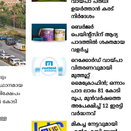
വായ്പാ പരിധി
ഉയർത്താൻ കരട്
നിർദേശം
ബെർജർ
പെയിന്റ്സിന് ആദ്യ
പാദത്തിൽ ശക്തമായ
വളർച്ച
റെക്കോർഡ് വായ്പാ
വിതരണവുമായി
മുത്തൂറ്റ്
ലും
മൈക്രോഫിൻ; ഒന്നാം
സ്ഥാനമായ
പാദ ലാഭം 81 കോടി
നിക്ഷേപം
രൂപ, മുൻവർഷത്തെ
24 കോടി
അപേക്ഷിച്ച് 12 ഇരട്ടി
വർദ്ധനവ്
ള്ള
മികച്ച നേട്ടവുമായി