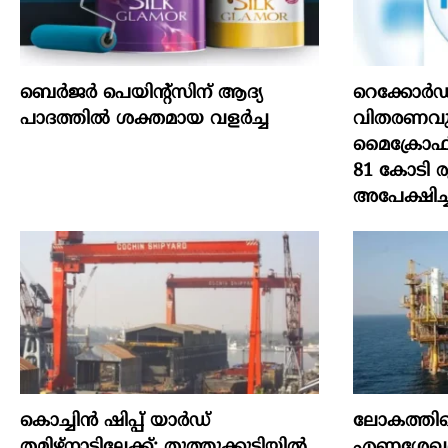
ബെർജർ പെയിന്റ്സിന് ആദ്യ
റെക്കോർഡ
പാദത്തിൽ ശക്തമായ വളർച്ച
വിതരണവുമാ
മൈക്രോഫിൻ
81 കോടി 
അപേക്ഷിച്ച
കൊച്ചിന്‍ ഷിപ്പ് യാർഡ്
ലോകത്തില
തമിഴ്നാട്ടിലേക്ക്; തൂത്തുക്കുടിയിൽ
എണ്ണശേഖര