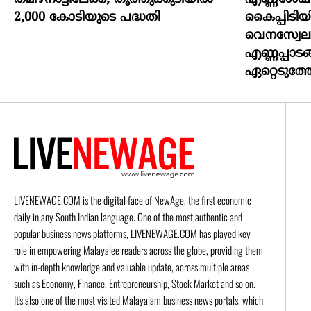
2,000 കോടിയുടെ പദ്ധതി
കൈപ്പിടിയി
വെനസ്വേല
എണ്ണപ്പാടങ
ഏറ്റെടുത്ത
LIVENEWAGE.COM is the digital face of NewAge, the first economic
daily in any South Indian language. One of the most authentic and
popular business news platforms, LIVENEWAGE.COM has played key
role in empowering Malayalee readers across the globe, providing them
with in-depth knowledge and valuable update, across multiple areas
such as Economy, Finance, Entrepreneurship, Stock Market and so on.
It's also one of the most visited Malayalam business news portals, which