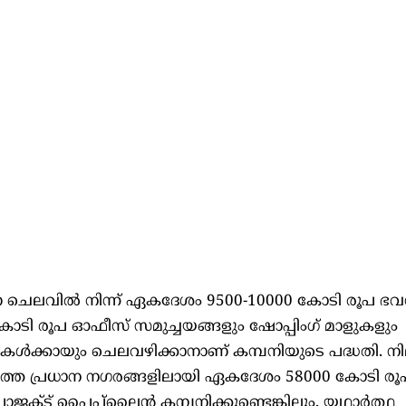
ാണ ചെലവിൽ നിന്ന് ഏകദേശം 9500-10000 കോടി രൂപ ഭ
ോടി രൂപ ഓഫീസ് സമുച്ചയങ്ങളും ഷോപ്പിംഗ് മാളുകളും
തികൾക്കായും ചെലവഴിക്കാനാണ് കമ്പനിയുടെ പദ്ധതി. ന
ത്തെ പ്രധാന നഗരങ്ങളിലായി ഏകദേശം 58000 കോടി ര
ോജക്ട് പൈപ്പ്‌ലൈൻ കമ്പനിക്കുണ്ടെങ്കിലും, യഥാർത്ഥ