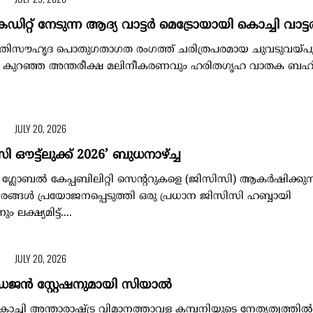
​ഡി​റ്റ് നേ​ടു​ന്ന ആ​ദ്യ വാ​ട്ട​ര്‍ മെ​ട്രോ​യാ​യി കൊ​ച്ചി വാ​ട്ട​ര
ി​​​സൗ​​​​ഹൃ​​​​ദ പൊ​​​​തു​​​​ഗ​​​​താ​​​​ഗ​​​​ത രം​​​​ഗ​​​​ത്ത് ച​​​​രി​​​​ത്ര​​​​പ​​​​ര​​​​മാ​​​​യ ചു​​​​വ​​​​ടു​​​​വ​​​​യ്
. കു​​​​റ​​​​ഞ്ഞ അ​​​​ന്ത​​​​രീ​​​​ക്ഷ മ​​​​ലി​​​​നീ​​​​ക​​​​ര​​​​ണ​​​​വും ഹ​​​​രി​​​​ത​​​​ഗൃ​​​​ഹ വാ​​​​ത​​​​ക ബ​​​​ഹി​​​​ര്‍​
JULY 20, 2026
 ഔട്ട്ലുക്ക് 2026’ ബുധനാഴ്ച്ച
 ഗ്ലോബല്‍ കേപ്പബിലിറ്റി സെന്‍ററുകളെ (ജിസിസി) ആകര്‍ഷിക്കുന
്‍ പ്രയോജനപ്പെടുത്തി ഒരു പ്രധാന ജിസിസി ഹബ്ബായി
 ലക്ഷ്യമിട്ട്....
JULY 20, 2026
ജൻ സ്റ്റേഷനുമായി സിയാൽ
: കൊച്ചി അന്താരാഷ്ട്ര വിമാനത്താവള കമ്പനിയുടെ നേതൃത്വത്തി