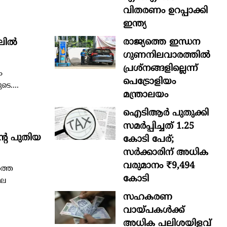
വിതരണം ഉറപ്പാക്കി
ഇന്ത്യ
രാജ്യത്തെ ഇന്ധന
ില്‍
ഗുണനിലവാരത്തില്‍
പ്രശ്‌നങ്ങളില്ലെന്ന്
ം
പെട്രോളിയം
െ....
മന്ത്രാലയം
ഐടിആര്‍ പുതുക്കി
സമർപ്പിച്ചത് 1.25
്റെ പുതിയ
കോടി പേര്;
സർക്കാരിന് അധിക
വരുമാനം ₹9,494
ത്തെ
കോടി
ഖല
സഹകരണ
വായ്പകള്‍ക്ക്
അധിക പലിശയിളവ്