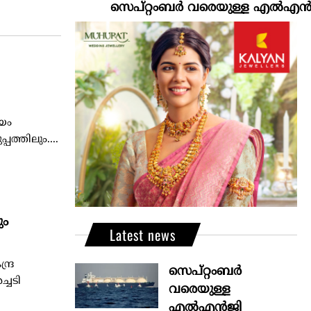
സെപ്റ്റംബർ വരെയുള്ള എൽഎൻജി വിതര
ിയം
്തിലും....
ും
Latest news
ദ്ര
സെപ്റ്റംബർ
്ചടി
വരെയുള്ള
എൽഎൻജി