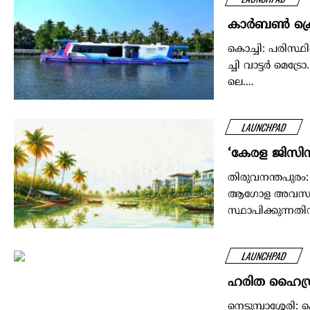
കാ​ര്‍​ബ​ണ്‍ ക്രെ
കൊ​​​​ച്ചി: പ​​​​രി​​​​സ്ഥി​​​​ത
ച്ചി വാ​​​​ട്ട​​​​ര്‍ മെ​​​​ട്രോ
ലെ....
LAUNCHPAD
‘കേരള ജിസിസി
തിരുവനന്തപുരം:
ആഗോള അവസരങ്ങള
സ്ഥാപിക്കുന്നതിനും
LAUNCHPAD
ഹരിത ഹൈഡ്ര
നെടുമ്പാശ്ശേരി