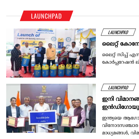
LAUNCHPAD
LAUNCHPAD
ലൈറ്റ് കോമ്പ
ലൈറ്റ് സിപ്പ് 
കോർപ്പറേഷൻ ലി
LAUNCHPAD
ഇനി വിമാനങ്
ഇന്‍ഡിഗോയും
ഇന്ത്യയെ ആഗോളതല
വിനോദസഞ്ചാര മന
മാധ്യമങ്ങള്‍, വി