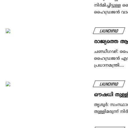
നിർമിച്ചിട്ടുള
ഹൈഡ്രജൻ വാഹന
LAUNCHPAD
രാജ്യത്തെ ആദ
ചണ്ഡീഗഢ്: ഹൈ
ഹൈഡ്രജൻ എൻജി
പ്രധാനമന്ത്രി....
LAUNCHPAD
ഔഷധി തുള്ളിമ
തൃശൂർ: സംസ്ഥ
തുള്ളിമരുന്ന് നി