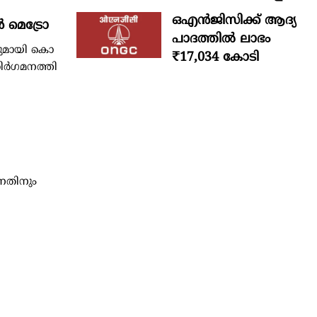
ഒഎന്‍ജിസിക്ക് ആദ്യ
്‍ മെ​ട്രോ
പാദത്തില്‍ ലാഭം
പു​​​​മാ​​​​യി കൊ​​​​
₹17,034 കോടി
ഗ​​​​മ​​​​ന​​​​ത്തി​​​​
്നതിനും
ൽ