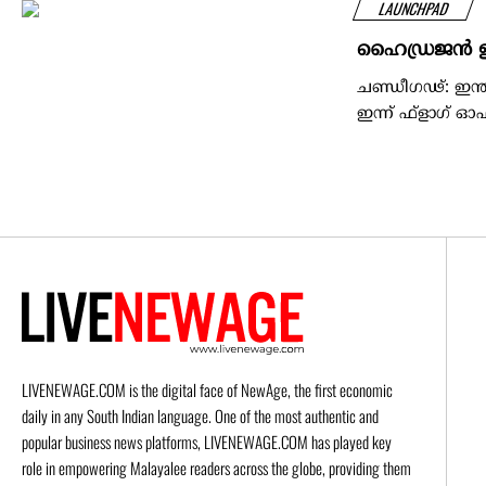
LAUNCHPAD
ഹൈഡ്രജൻ ഇന്
ചണ്ഡീഗഢ്: ഇന്ത
ഇന്ന് ഫ്‌ളാഗ് ഓ
LIVENEWAGE.COM is the digital face of NewAge, the first economic
daily in any South Indian language. One of the most authentic and
popular business news platforms, LIVENEWAGE.COM has played key
role in empowering Malayalee readers across the globe, providing them