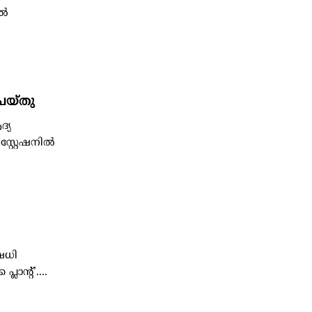
ിൽ
ചെയ്തു
്യ
്റ്റേഷനിൽ
ഷധി
ാന്റ്’....