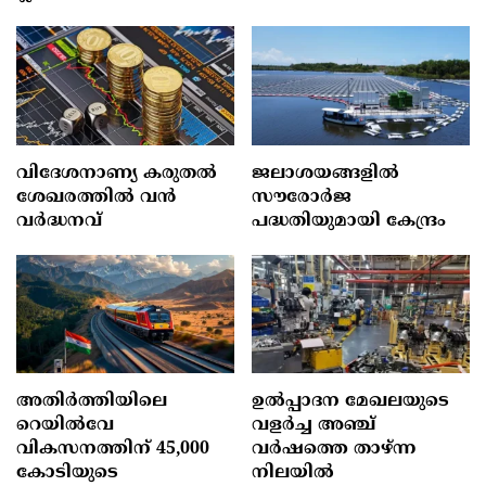
വിദേശനാണ്യ കരുതല്‍
ജലാശയങ്ങളില്‍
ശേഖരത്തില്‍ വന്‍
സൗരോര്‍ജ
വര്‍ദ്ധനവ്
പദ്ധതിയുമായി കേന്ദ്രം
അതിർത്തിയിലെ
ഉൽപ്പാദന മേഖലയുടെ
റെയിൽവേ
വളർച്ച അഞ്ച്
വികസനത്തിന് 45,000
വർഷത്തെ താഴ്ന്ന
കോടിയുടെ
നിലയിൽ