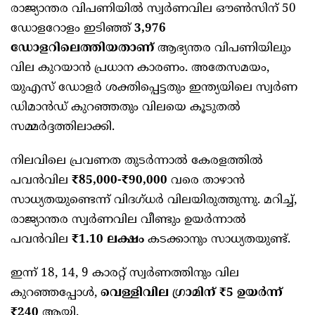
രാജ്യാന്തര വിപണിയിൽ സ്വർണവില ഔൺസിന് 50
ഡോളറോളം ഇടിഞ്ഞ്
3,976
ഡോളറിലെത്തിയതാണ്
ആഭ്യന്തര വിപണിയിലും
വില കുറയാൻ പ്രധാന കാരണം. അതേസമയം,
യുഎസ് ഡോളർ ശക്തിപ്പെട്ടതും ഇന്ത്യയിലെ സ്വർണ
ഡിമാൻഡ് കുറഞ്ഞതും വിലയെ കൂടുതൽ
സമ്മർദ്ദത്തിലാക്കി.
നിലവിലെ പ്രവണത തുടർന്നാൽ കേരളത്തിൽ
പവൻവില
₹85,000-₹90,000
വരെ താഴാൻ
സാധ്യതയുണ്ടെന്ന് വിദഗ്ധർ വിലയിരുത്തുന്നു. മറിച്ച്,
രാജ്യാന്തര സ്വർണവില വീണ്ടും ഉയർന്നാൽ
പവൻവില
₹1.10 ലക്ഷം
കടക്കാനും സാധ്യതയുണ്ട്.
ഇന്ന് 18, 14, 9 കാരറ്റ് സ്വർണത്തിനും വില
കുറഞ്ഞപ്പോൾ,
വെള്ളിവില ഗ്രാമിന് ₹5 ഉയർന്ന്
₹240
ആയി.