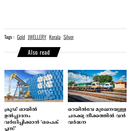
Gold
JWELLERY
Kerala
Silver
Tags :
Also read
ക്രൂഡ് ഓയിൽ
റെയിൽ‌വേ മുഖേനയുള്ള
ഉൽപ്പാദനം
ചരക്കു നീക്കത്തിൽ വൻ
വർധിപ്പിക്കാൻ ‘ഒപെക്
വർദ്ധന
പ്ലസ്’