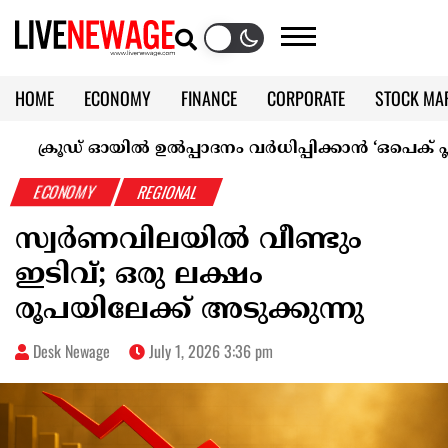
HOME
ECONOMY
FINANCE
CORPORATE
STOCK MA
CALENDAR
KERALA @70
ക്രൂഡ് ഓയിൽ ഉൽപ്പാദനം വർധിപ്പിക്കാൻ ‘ഒപെക് പ്ലസ്’
ECONOMY
REGIONAL
സ്വർണവിലയിൽ വീണ്ടും
ഇടിവ്; ഒരു ലക്ഷം
രൂപയിലേക്ക് അടുക്കുന്നു
Desk Newage
July 1, 2026 3:36 pm