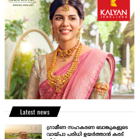
Latest news
ഗ്രാമീണ സഹകരണ ബാങ്കുകളുടെ
വായ്പാ പരിധി ഉയർത്താൻ കരട്