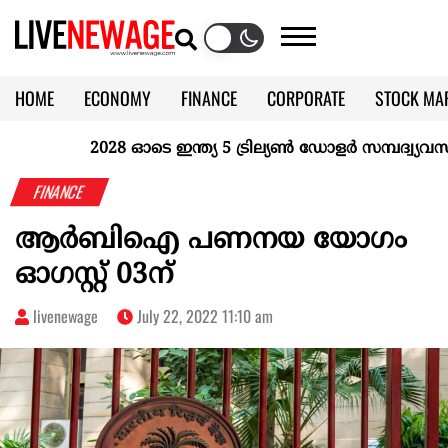
HOME
ECONOMY
FINANCE
CORPORATE
STOCK MA
CALENDAR
KERALA @70
2028 ഓടെ ഇന്ത്യ 5 ട്രില്യണ്‍ ഡോളര്‍ സമ്പദ്വ്യവസ്ഥയ
FINANCE
ആർബിഐ പണനയ യോഗം
ഓഗസ്റ്റ് 03ന്
livenewage
July 22, 2022 11:10 am