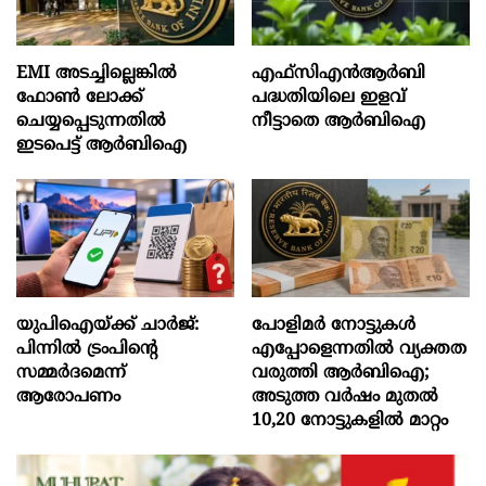
EMI അടച്ചില്ലെങ്കിൽ
എഫ്സിഎൻആർബി
ഫോൺ ലോക്ക്
പദ്ധതിയിലെ ഇളവ്
ചെയ്യപ്പെടുന്നതിൽ
നീട്ടാതെ ആർബിഐ
ഇടപെട്ട് ആർബിഐ
യുപിഐയ്ക്ക് ചാര്‍ജ്:
പോളിമർ നോട്ടുകൾ
പിന്നില്‍ ട്രംപിന്‍റെ
എപ്പോളെന്നതിൽ വ്യക്തത
സമ്മര്‍ദമെന്ന്
വരുത്തി ആർബിഐ;
ആരോപണം
അടുത്ത വർഷം മുതൽ
10,20 നോട്ടുകളിൽ മാറ്റം