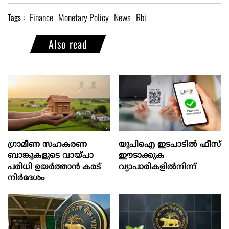
Finance
Monetary Policy
News
Rbi
Tags :
Also read
ഗ്രാമീണ സഹകരണ
യുപിഐ ഇടപാടിൽ ഫീസ്
ബാങ്കുകളുടെ വായ്പാ
ഈടാക്കുക
പരിധി ഉയർത്താൻ കരട്
വ്യാപാരികളിൽനിന്ന്
നിർദേശം