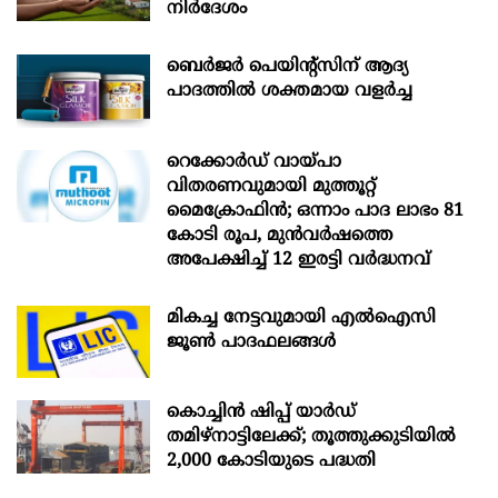
നിർദേശം
ബെർജർ പെയിന്റ്സിന് ആദ്യ
പാദത്തിൽ ശക്തമായ വളർച്ച
റെക്കോർഡ് വായ്പാ
വിതരണവുമായി മുത്തൂറ്റ്
മൈക്രോഫിൻ; ഒന്നാം പാദ ലാഭം 81
കോടി രൂപ, മുൻവർഷത്തെ
അപേക്ഷിച്ച് 12 ഇരട്ടി വർദ്ധനവ്
മികച്ച നേട്ടവുമായി എൽഐസി
ജൂൺ പാദഫലങ്ങൾ
കൊച്ചിന്‍ ഷിപ്പ് യാർഡ്
തമിഴ്നാട്ടിലേക്ക്; തൂത്തുക്കുടിയിൽ
2,000 കോടിയുടെ പദ്ധതി