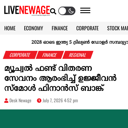
HOME
ECONOMY
FINANCE
CORPORATE
STOCK MA
CALENDAR
KERALA @70
2028 ഓടെ ഇന്ത്യ 5 ട്രില്യണ്‍ ഡോളര്‍ സമ്പദ്വ്യവ
CORPORATE
FINANCE
REGIONAL
മ്യൂച്വൽ ഫണ്ട് വിതരണ
സേവനം ആരംഭിച്ച് ഉജ്ജീവൻ
സ്‌മോൾ ഫിനാൻസ് ബാങ്ക്
Desk Newage
July 7, 2026 4:52 pm