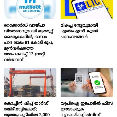
റെക്കോർഡ് വായ്പാ
മികച്ച നേട്ടവുമായി
വിതരണവുമായി മുത്തൂറ്റ്
എൽഐസി ജൂൺ
മൈക്രോഫിൻ; ഒന്നാം
പാദഫലങ്ങൾ
പാദ ലാഭം 81 കോടി രൂപ,
മുൻവർഷത്തെ
അപേക്ഷിച്ച് 12 ഇരട്ടി
വർദ്ധനവ്
കൊച്ചിന്‍ ഷിപ്പ് യാർഡ്
യുപിഐ ഇടപാടിൽ ഫീസ്
തമിഴ്നാട്ടിലേക്ക്;
ഈടാക്കുക
തൂത്തുക്കുടിയിൽ 2,000
വ്യാപാരികളിൽനിന്ന്