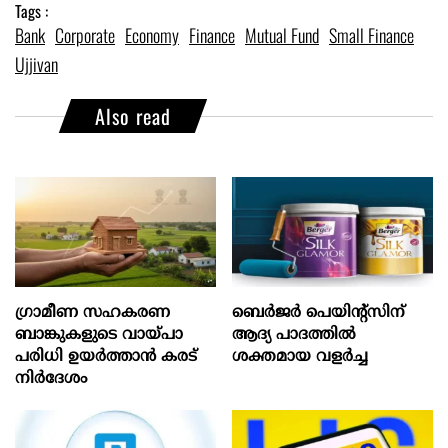
Tags :
Bank
Corporate
Economy
Finance
Mutual Fund
Small Finance
Ujjivan
Also read
ഗ്രാമീണ സഹകരണ
ബെർജർ പെയിന്റ്സിന്
ബാങ്കുകളുടെ വായ്പാ
ആദ്യ പാദത്തിൽ
പരിധി ഉയർത്താൻ കരട്
ശക്തമായ വളർച്ച
നിർദേശം