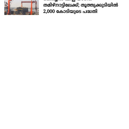
തമിഴ്നാട്ടിലേക്ക്; തൂത്തുക്കുടിയിൽ
2,000 കോടിയുടെ പദ്ധതി