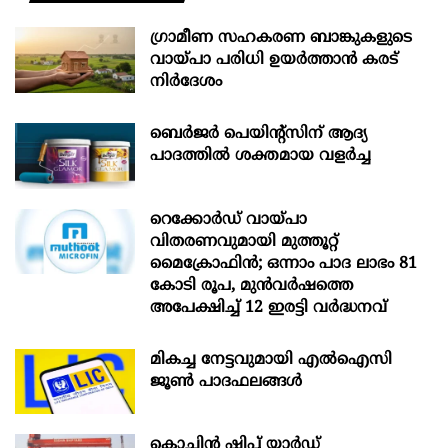
ഗ്രാമീണ സഹകരണ ബാങ്കുകളുടെ
വായ്പാ പരിധി ഉയർത്താൻ കരട്
നിർദേശം
ബെർജർ പെയിന്റ്സിന് ആദ്യ
പാദത്തിൽ ശക്തമായ വളർച്ച
റെക്കോർഡ് വായ്പാ
വിതരണവുമായി മുത്തൂറ്റ്
മൈക്രോഫിൻ; ഒന്നാം പാദ ലാഭം 81
കോടി രൂപ, മുൻവർഷത്തെ
അപേക്ഷിച്ച് 12 ഇരട്ടി വർദ്ധനവ്
മികച്ച നേട്ടവുമായി എൽഐസി
ജൂൺ പാദഫലങ്ങൾ
കൊച്ചിന്‍ ഷിപ്പ് യാർഡ്