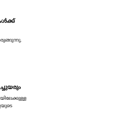
കൾക്ക്
്ങുന്നു.
്ചുയരും
യിലേക്കുള്ള
്ചയുടെ