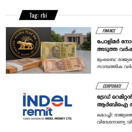
Tag: rbi
FINANCE
പോളിമർ നോട
അടുത്ത വർഷം
മുംബൈ: രാജ്യത
സാമ്പത്തിക വ
CORPORATE
ട്രേഡ് റെമിറ്
ആര്‍ബിഐ 
കൊച്ചി: രാജ്യത
വിദേശനാണ്യ വിനി