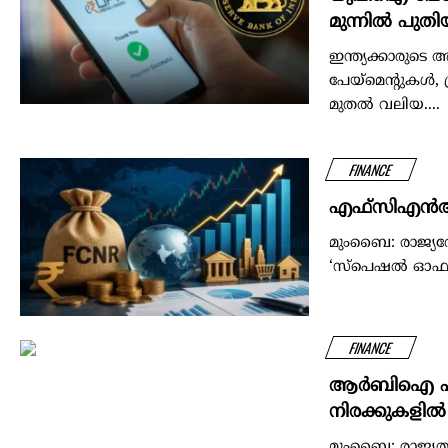
മുന്നിൽ പുതി
ഇന്ത്യക്കാരുടെ
പേയ്‌മെന്റുകൾ,
മുതൽ വലിയ....
FINANCE
എഫ്സിഎൻആർ (
മുംബൈ: രാജ്യത്
‘സ്പെഷൽ ഓഫറി
FINANCE
ആർബിഐ പണപ്
നിരക്കുകളിൽ മ
മുംബൈ: രാജ്യത്