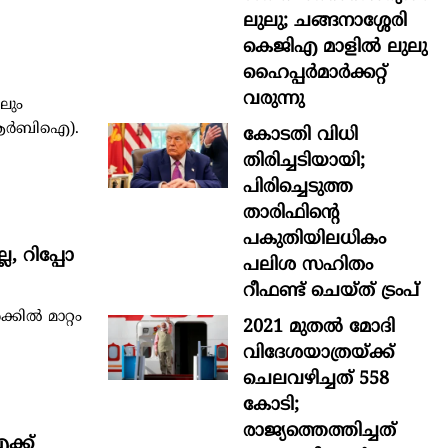
ലുലു; ചങ്ങനാശ്ശേരി
കെജിഎ മാളിൽ ലുലു
ഹൈപ്പർമാർക്കറ്റ്
വരുന്നു
ലും
യ (ആർബിഐ).
കോടതി വിധി
തിരിച്ചടിയായി;
പിരിച്ചെടുത്ത
താരിഫിന്‍റെ
പകുതിയിലധികം
, റിപ്പോ
പലിശ സഹിതം
റീഫണ്ട് ചെയ്ത് ട്രംപ്
കിൽ മാറ്റം
2021 മുതൽ മോദി
വിദേശയാത്രയ്ക്ക്
ചെലവഴിച്ചത് 558
കോടി;
രാജ്യത്തെത്തിച്ചത്
ക്ക്