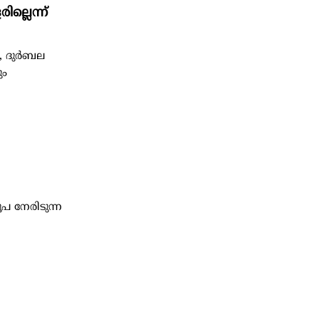
്ലെന്ന്
, ദുർബല
ും
പ നേരിടുന്ന
ര്‍....
കള്‍ക്ക്