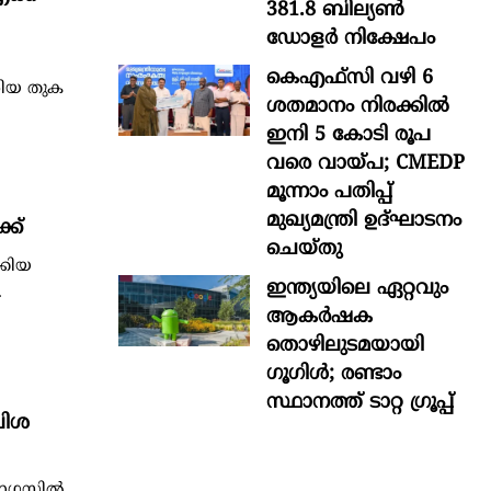
381.8 ബില്യൺ
ഡോളർ നിക്ഷേപം
ൽ
കെഎഫ്സി വഴി 6
റിയ തുക
ശതമാനം നിരക്കിൽ
ഇനി 5 കോടി രൂപ
വരെ വായ്പ; CMEDP
മൂന്നാം പതിപ്പ്
മുഖ്യമന്ത്രി ഉദ്ഘാടനം
്ക്
ചെയ്തു
്കിയ
ഇന്ത്യയിലെ ഏറ്റവും
.
ആകര്‍ഷക
തൊഴിലുടമയായി
ഗൂഗിള്‍; രണ്ടാം
സ്ഥാനത്ത് ടാറ്റ ഗ്രൂപ്പ്
ലിശ
സ്റ്റിൽ