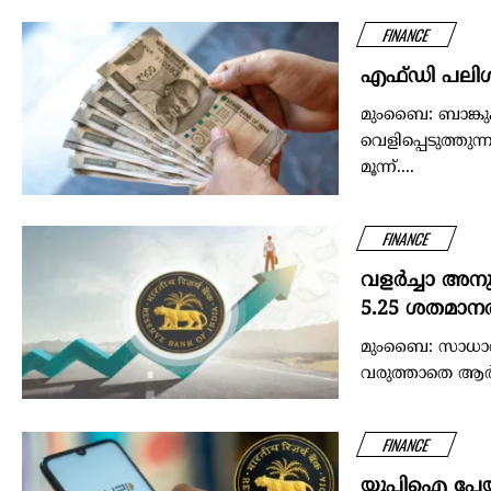
FINANCE
എഫ്‍ഡി പലി
മുംബൈ: ബാങ്കുക
വെളിപ്പെടുത്തു
മൂന്ന്....
FINANCE
വളർച്ചാ അനു
5.25 ശതമാനത
മുംബൈ: സാധാരണക
വരുത്താതെ ആർബ
FINANCE
യുപിഐ പേയ്‌