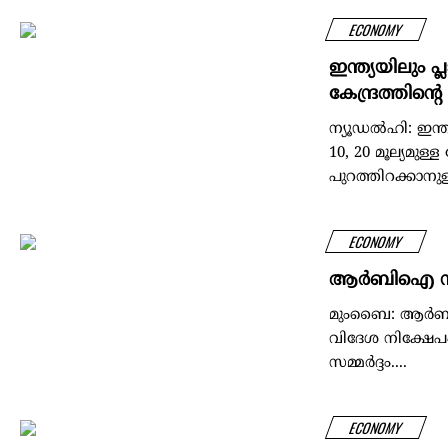
ECONOMY
ഇന്ത്യയിലും പ
കേന്ദ്രത്തിന
ന്യൂഡൽഹി: ഇന്
10, 20 മൂല്യമുള
പുറത്തിറക്കാനുള്
ECONOMY
ആര്‍ബിഐ നടപട
മുംബൈ: ആര്‍ബിഐയ
വിദേശ നിക്ഷേപം ഗണ
സമ്മര്‍ദ്ദം....
ECONOMY