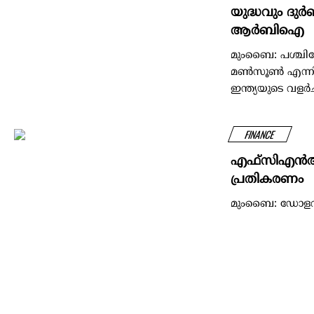
യുദ്ധവും ദുർ
ആർബിഐ
മുംബൈ: പശ്ചി
മൺസൂൺ എന്നിവ സ
ഇന്ത്യയുടെ വളർച്ച
FINANCE
എഫ്‌സിഎന്‍ആര
പ്രതികരണം
മുംബൈ: ഡോളറിന്
സമ്മര്‍ദ്ദം കുറയ
ECONOMY
കയറ്റുമതി രേ
നിര്‍ദേശം നല്