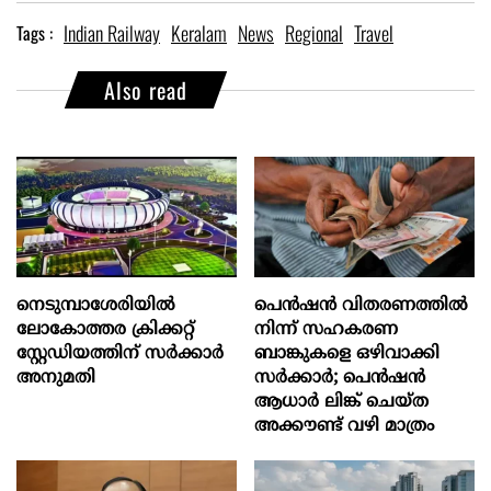
Indian Railway
Keralam
News
Regional
Travel
Tags :
Also read
നെടുമ്പാശേരിയിൽ
പെൻഷൻ വിതരണത്തിൽ
ലോകോത്തര ക്രിക്കറ്റ്
നിന്ന് സഹകരണ
സ്റ്റേഡിയത്തിന് സര്‍ക്കാര്‍
ബാങ്കുകളെ ഒഴിവാക്കി
അനുമതി
സർക്കാർ; പെൻഷൻ
ആധാർ‌ ലിങ്ക് ചെയ്ത
അക്കൗണ്ട് വഴി മാത്രം