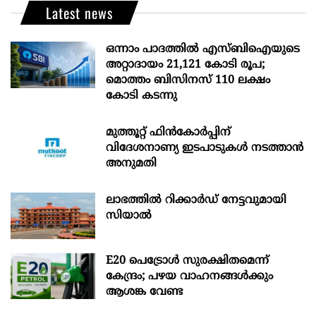
Latest news
ഒന്നാം പാദത്തിൽ എസ്ബിഐയുടെ
അറ്റാദായം 21,121 കോടി രൂപ;
മൊത്തം ബിസിനസ് 110 ലക്ഷം
കോടി കടന്നു
മുത്തൂറ്റ് ഫിൻകോർപ്പിന്
വിദേശനാണ്യ ഇടപാടുകൾ നടത്താൻ
അനുമതി
ലാഭത്തിൽ റിക്കാർഡ് നേട്ടവുമായി
സിയാൽ
E20 പെട്രോൾ സുരക്ഷിതമെന്ന്
കേന്ദ്രം; പഴയ വാഹനങ്ങൾക്കും
ആശങ്ക വേണ്ട