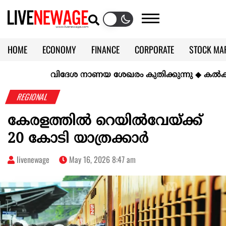
HOME
ECONOMY
FINANCE
CORPORATE
STOCK MA
CALENDAR
KERALA @70
വിദേശ നാണയ ശേഖരം കുതിക്കുന്നു
◆
കല്‍ക്കരിയി
REGIONAL
കേരളത്തിൽ റെയിൽവേയ്‌ക്ക്‌
20 കോടി യാത്രക്കാർ
livenewage
May 16, 2026 8:47 am