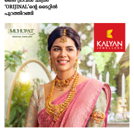
ടൈം ട്രാവൽ ചിത്രം
‘ORIJINAL’ന്റെ ടൈറ്റിൽ
പുറത്തിറങ്ങി