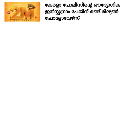
കേരളാ പോലീസിന്‍റെ ഔദ്യോഗിക
ഇന്‍സ്റ്റഗ്രാം പേജിന് രണ്ട് മില്യണ്‍
ഫോളോവേഴ്സ്