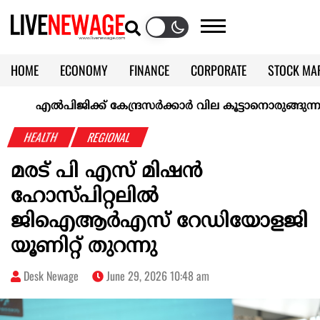
HOME
ECONOMY
FINANCE
CORPORATE
STOCK MA
CALENDAR
KERALA @70
എല്‍പിജിക്ക് കേന്ദ്രസർക്കാർ വില കൂട്ടാനൊരുങ്ങുന്നുവെന്ന് റി
HEALTH
REGIONAL
മരട് പി എസ് മിഷന്‍
ഹോസ്പിറ്റലില്‍
ജിഐആര്‍എസ് റേഡിയോളജി
യൂണിറ്റ് തുറന്നു
Desk Newage
June 29, 2026 10:48 am