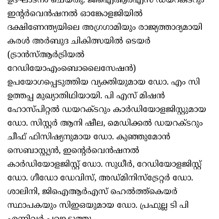
ഉദ്ഘാടനം ചെയ്തു. ജിഐആര്‍എസ് ഡയറക്ടറും
ഇന്റര്‍വെന്‍ഷനല്‍ ഓങ്കോളജിയില്‍
ദക്ഷിണേന്ത്യയിലെ അഗ്രഗാമിയും രാജ്യത്താദ്യമായി
കരള്‍ അര്‍ബുദ ചികിത്സയില്‍ ടെയര്‍
(ട്രാന്‍സ്ആര്‍ട്രിയല്‍
റേഡിയോഎംബൊലൈസേഷന്‍)
ഉപയോഗപ്പെടുത്തിയ വ്യക്തിയുമായ ഡോ. എം സി
ഉത്തപ്പ മുഖ്യാതിഥിയായി. പി എസ് മിഷന്‍
ഹോസ്പിറ്റല്‍ ഡയറക്ടറും കാര്‍ഡിയോളജിസ്റ്റുമായ
ഡോ. സിസ്റ്റര്‍ ആനി ഷീല, മെഡിക്കല്‍ ഡയറക്ടറും
ചീഫ് ഫിസിഷ്യനുമായ ഡോ. കുഞ്ഞുമോന്‍
സെബാസ്റ്റ്യന്‍, ഇന്റെര്‍വെന്‍ഷനല്‍
കാര്‍ഡിയോളജിസ്റ്റ് ഡോ. സുധീര്‍, റേഡിയോളജിസ്റ്റ്
ഡോ. ഗീഡോ ഡേവിസ്, അഡ്മിനിസ്ട്രേറ്റര്‍ ഡോ.
ശാലിനി, ജിഐആര്‍എസ് ഹെല്‍ത്ത്കെയര്‍
സ്ഥാപകയും സിഇഒയുമായ ഡോ. പ്രഫുല്ല ടി പി