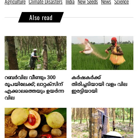
Agriculture
Climate Disasters
India
New Seeds
News
Science
Also read
റബർവില വീണ്ടും 300
കർഷകർക്ക്
രൂപയിലേക്ക്; ലാറ്റക്സിന്
തിരിച്ചടിയായി വളം വില
എക്കാലത്തെയും ഉയർന്ന
ഇരട്ടിയായി
വില