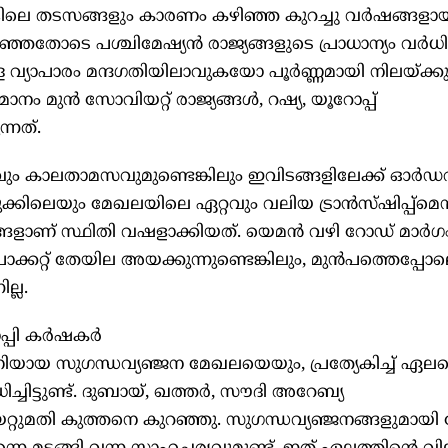
െ തടസങ്ങളും കാരണം കഴിഞ്ഞ കുറച്ചു വര്‍ഷങ്ങളാ
ഞതോടെ പശ്ചിമേഷ്യന്‍ രാജ്യങ്ങളുടെ പ്രാധാന്യം വര്‍ധിച്ച
ള്ള വ്യാപാരം മന്ദഗതിയിലാവുകയോ പൂര്‍ണ്ണമായി നിലയ്ക
ം മുന്‍ സോവിയറ്റ് രാജ്യങ്ങള്‍, റഷ്യ, യൂറോപ്പ്
്നത്.
വും കാലതാമസവുമുണ്ടെങ്കിലും ഇവിടങ്ങളിലേക്ക് ഓര്‍ഡറ
ുക്കിലെയും മേഖലയിലെ ഏറ്റവും വലിയ ട്രാന്‍സ്ഷിപ്പ്‌മെന
ണ് സ്ഥിതി വഷളാക്കിയത്. യെമന്‍ വഴി റോഡ് മാര്‍ഗ
ക്കറ്റ് തേയില അയക്കുന്നുണ്ടെങ്കിലും, മുന്‍പത്തെപ്പ
ല്ല.
പി കര്‍ഷകര്‍
ിപണിയായ സുഗന്ധവ്യഞ്ജന മേഖലയെയും, പ്രത്യേകിച്ച് ഏല
ചിട്ടുണ്ട്. ദുബായ്, ഖത്തര്‍, സൗദി അറേബ്യ
യറ്റുമതി കുത്തനെ കുറഞ്ഞു. സുഗന്ധവ്യഞ്ജനങ്ങളുമായ