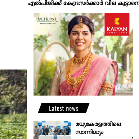
എല്‍പിജിക്ക് കേന്ദ്രസർക്കാർ വില കൂട്ടാനൊരുങ്ങുന്നുവെ
Latest news
മധ്യകേരളത്തിലെ
സാന്നിദ്ധ്യം