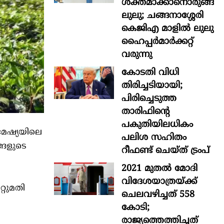
ശക്തമാക്കാനൊരുങ്ങി
ലുലു; ചങ്ങനാശ്ശേരി
കെജിഎ മാളിൽ ലുലു
ഹൈപ്പർമാർക്കറ്റ്
വരുന്നു
കോടതി വിധി
തിരിച്ചടിയായി;
പിരിച്ചെടുത്ത
താരിഫിന്‍റെ
പകുതിയിലധികം
ിമേഷ്യയിലെ
പലിശ സഹിതം
ങ്ങളുടെ
റീഫണ്ട് ചെയ്ത് ട്രംപ്
2021 മുതൽ മോദി
വിദേശയാത്രയ്ക്ക്
്റുമതി
ചെലവഴിച്ചത് 558
കോടി;
രാജ്യത്തെത്തിച്ചത്