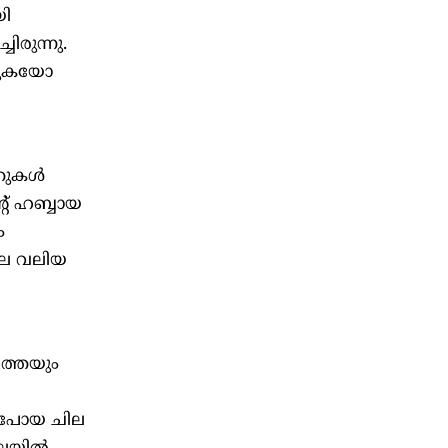
യി
ിരുന്നു.
്കുകയോ
ുകള്‍
്റ് ഹബ്ബായ
ം
ോലെ വലിയ
ത്തെയും
ി പോയ ചില