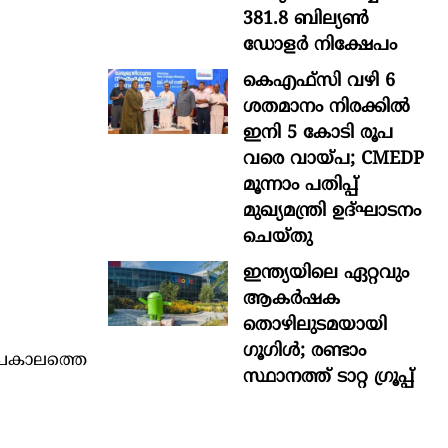
381.8 ബില്യൺ
ഡോളർ നിക്ഷേപം
കെഎഫ്സി വഴി 6
ശതമാനം നിരക്കിൽ
ഇനി 5 കോടി രൂപ
വരെ വായ്പ; CMEDP
മൂന്നാം പതിപ്പ്
മുഖ്യമന്ത്രി ഉദ്ഘാടനം
ചെയ്തു
ഇന്ത്യയിലെ ഏറ്റവും
ആകര്‍ഷക
തൊഴിലുടമയായി
ഗൂഗിള്‍; രണ്ടാം
മീപകാലത്തെ
സ്ഥാനത്ത് ടാറ്റ ഗ്രൂപ്പ്