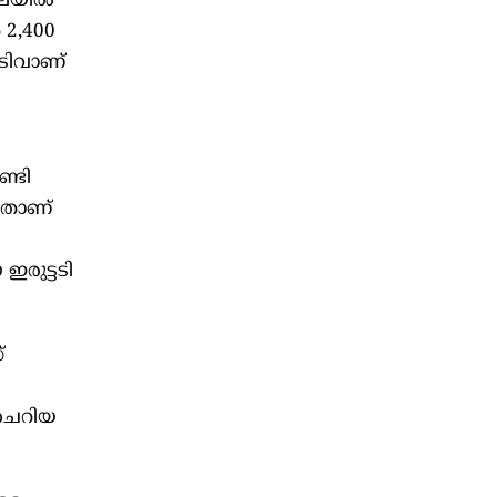
ലയില്‍
 2,400
ഇടിവാണ്
ണ്ടി
്നതാണ്
ഇരുട്ടടി
്
 ചെറിയ