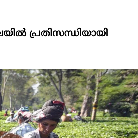
േഖലയിൽ പ്രതിസന്ധിയായി