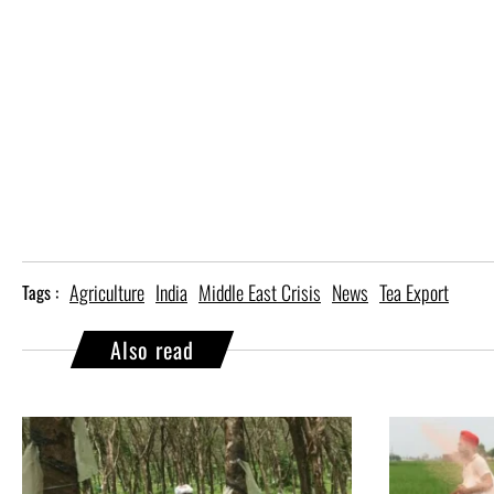
Agriculture
India
Middle East Crisis
News
Tea Export
Tags :
Also read