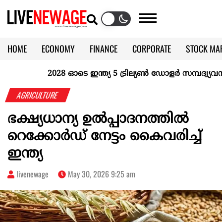
HOME
ECONOMY
FINANCE
CORPORATE
STOCK MA
CALENDAR
KERALA @70
2028 ഓടെ ഇന്ത്യ 5 ട്രില്യണ്‍ ഡോളര്‍ സമ്പദ്വ്യവസ്ഥ
AGRICULTURE
ഭക്ഷ്യധാന്യ ഉൽപ്പാദനത്തിൽ
റെക്കോർഡ് നേട്ടം കൈവരിച്ച്
ഇന്ത്യ
livenewage
May 30, 2026 9:25 am