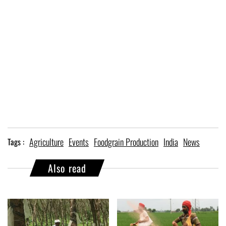
Agriculture
Events
Foodgrain Production
India
News
Tags :
Also read