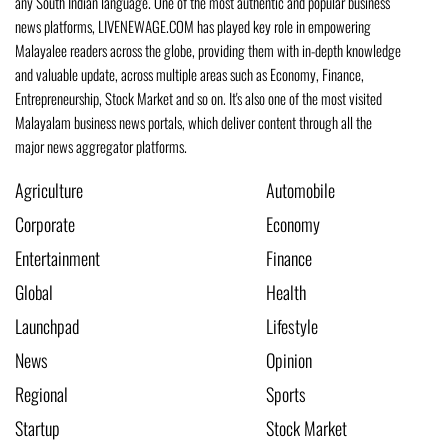
any South Indian language. One of the most authentic and popular business
news platforms, LIVENEWAGE.COM has played key role in empowering
Malayalee readers across the globe, providing them with in-depth knowledge
and valuable update, across multiple areas such as Economy, Finance,
Entrepreneurship, Stock Market and so on. It's also one of the most visited
Malayalam business news portals, which deliver content through all the
major news aggregator platforms.
Agriculture
Automobile
Corporate
Economy
Entertainment
Finance
Global
Health
Launchpad
Lifestyle
News
Opinion
Regional
Sports
Startup
Stock Market