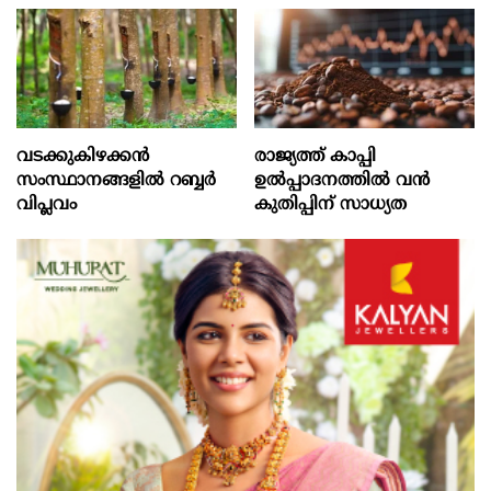
വടക്കുകിഴക്കൻ
രാജ്യത്ത് കാപ്പി
സംസ്ഥാനങ്ങളില്‍ റബ്ബര്‍
ഉല്‍പ്പാദനത്തില്‍ വന്‍
വിപ്ലവം
കുതിപ്പിന് സാധ്യത