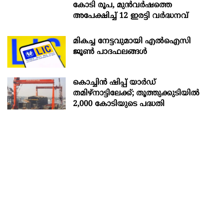
കോടി രൂപ, മുൻവർഷത്തെ
അപേക്ഷിച്ച് 12 ഇരട്ടി വർദ്ധനവ്
മികച്ച നേട്ടവുമായി എൽഐസി
ജൂൺ പാദഫലങ്ങൾ
കൊച്ചിന്‍ ഷിപ്പ് യാർഡ്
തമിഴ്നാട്ടിലേക്ക്; തൂത്തുക്കുടിയിൽ
2,000 കോടിയുടെ പദ്ധതി