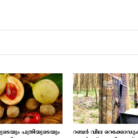
ുടെയും പത്രിയുടെയും
റബര്‍ വില റെക്കോഡുക