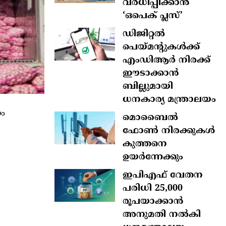
വർധിപ്പിക്കാൻ
‘ഒപെക് പ്ലസ്’
ഡിജിറ്റൽ
പെയ്മന്റുകൾക്ക്
എംഡിആർ നിരക്ക്
ഈടാക്കാൻ
ബില്ലുമായി
ധനകാര്യ മന്ത്രാലയം
നം
മൊബൈല്‍
ഫോണ്‍ നിരക്കുകള്‍
കുത്തനെ
ഉയര്‍ന്നേക്കും
ഇപിഎഫ് വേതന
പരിധി 25,000
രൂപയാക്കാൻ
അനുമതി നൽകി