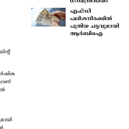
ധനമന്ത്രാലയം
എഫ്‍ഡി
പലിശനിരക്കിൽ
പുതിയ ചട്ടവുമായി
ആർബിഐ
ിന്റ്
കാർഷിക
ലാണ്
്‍
ുമായി
ാൻ