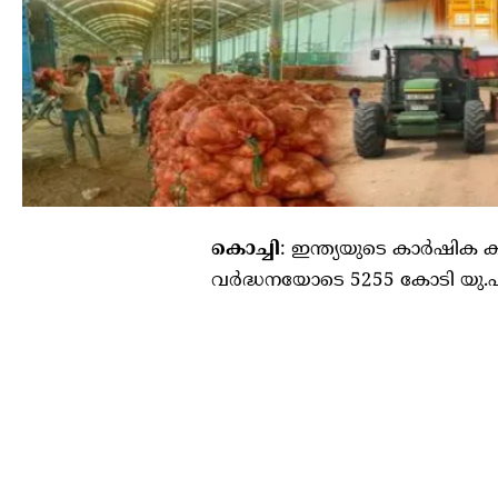
കൊച്ചി
: ഇന്ത്യയുടെ കാർഷിക 
വർദ്ധനയോടെ 5255 കോടി യു.എസ