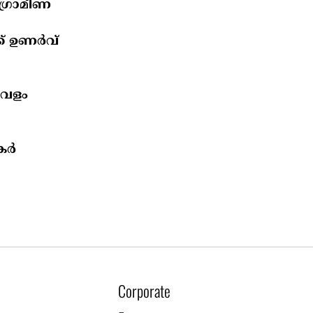
 ഗ്രാമീണ
 ഉണര്‍വ്
സവളം
ര്‍
Corporate