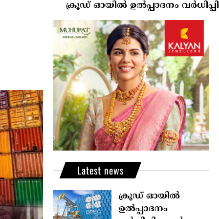
ക്രൂഡ് ഓയിൽ ഉൽപ്പാദനം വർധിപ്പിക്കാൻ ‘
Latest news
ക്രൂഡ് ഓയിൽ
ഉൽപ്പാദനം