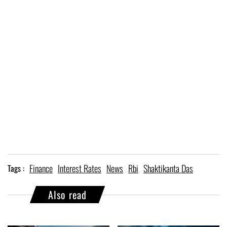
Finance
Interest Rates
News
Rbi
Shaktikanta Das
Tags :
Also read