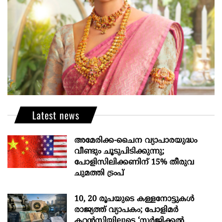
Latest news
അമേരിക്ക-ചൈന വ്യാപാരയുദ്ധം
വീണ്ടും ചൂടുപിടിക്കുന്നു;
പോളിസിലിക്കണിന് 15% തീരുവ
ചുമത്തി ട്രംപ്
10, 20 രൂപയുടെ കള്ളനോട്ടുകൾ
രാജ്യത്ത് വ്യാപകം; പോളിമർ
കറൻസിയിലൂടെ ‘സർജിക്കൽ