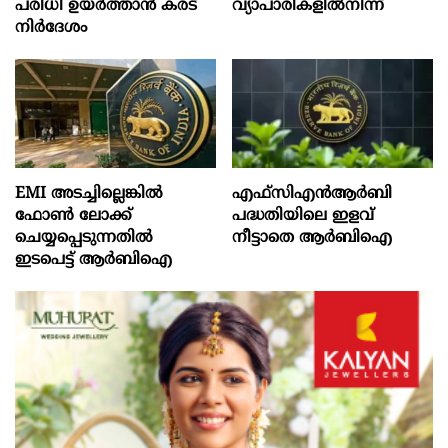
പരിധി ഉയർത്താൻ കരട്
വ്യാപാരികളിൽനിന്ന്
നിർദേശം
EMI അടച്ചില്ലെങ്കിൽ
എഫ്സിഎൻആർബി
ഫോൺ ലോക്ക്
പദ്ധതിയിലെ ഇളവ്
ചെയ്യപ്പെടുന്നതിൽ
നീട്ടാതെ ആർബിഐ
ഇടപെട്ട് ആർബിഐ