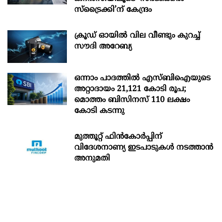
സ്ട്രെെക്കി’ന് കേന്ദ്രം
ക്രൂഡ് ഓയിൽ വില വീണ്ടും കുറച്ച്
സൗദി അറേബ്യ
ഒന്നാം പാദത്തിൽ എസ്ബിഐയുടെ
അറ്റാദായം 21,121 കോടി രൂപ;
മൊത്തം ബിസിനസ് 110 ലക്ഷം
കോടി കടന്നു
മുത്തൂറ്റ് ഫിൻകോർപ്പിന്
വിദേശനാണ്യ ഇടപാടുകൾ നടത്താൻ
അനുമതി