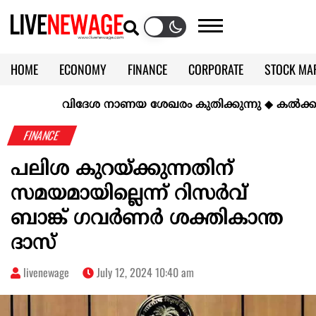
HOME
ECONOMY
FINANCE
CORPORATE
STOCK MA
CALENDAR
KERALA @70
വിദേശ നാണയ ശേഖരം കുതിക്കുന്നു
◆
കല്‍ക്കരിയില
FINANCE
പലിശ കുറയ്ക്കുന്നതിന്
സമയമായില്ലെന്ന് റിസർവ്
ബാങ്ക് ഗവർണർ ശക്തികാന്ത
ദാസ്
livenewage
July 12, 2024 10:40 am