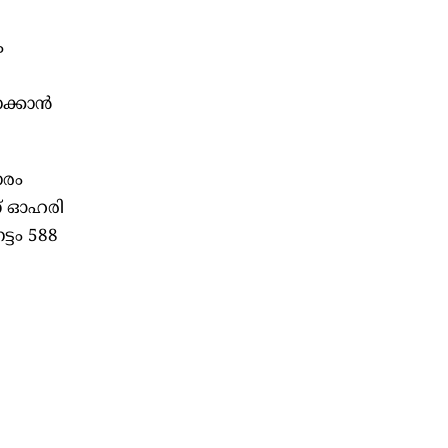
ം
്കാന്‍
ാരം
ണ് ഓഹരി
്ടം 588