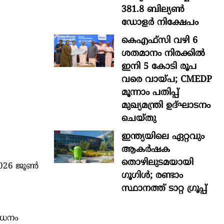
381.8 ബില്യൺ
ഡോളർ നിക്ഷേപം
കെഎഫ്സി വഴി 6
ശതമാനം നിരക്കിൽ
ഇനി 5 കോടി രൂപ
വരെ വായ്പ; CMEDP
മൂന്നാം പതിപ്പ്
മുഖ്യമന്ത്രി ഉദ്ഘാടനം
ചെയ്തു
ഇന്ത്യയിലെ ഏറ്റവും
ആകര്‍ഷക
തൊഴിലുടമയായി
2026 ജൂണ്‍
ഗൂഗിള്‍; രണ്ടാം
സ്ഥാനത്ത് ടാറ്റ ഗ്രൂപ്പ്
ലധനം