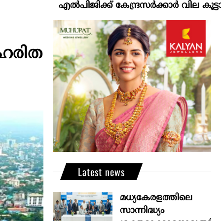
എല്‍പിജിക്ക് കേന്ദ്രസർക്കാർ വില കൂട്ടാനൊരുങ്ങുന്
; ഹരിത
Latest news
മധ്യകേരളത്തിലെ
സാന്നിദ്ധ്യം