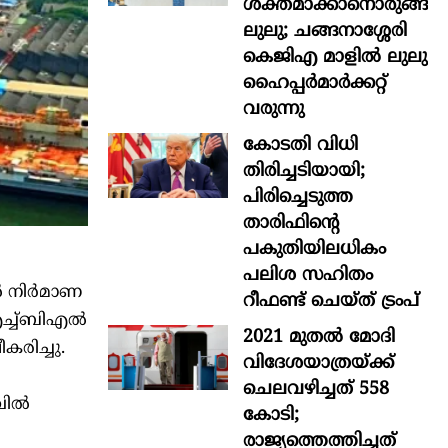
ശക്തമാക്കാനൊരുങ്ങി
ലുലു; ചങ്ങനാശ്ശേരി
കെജിഎ മാളിൽ ലുലു
ഹൈപ്പർമാർക്കറ്റ്
വരുന്നു
കോടതി വിധി
തിരിച്ചടിയായി;
പിരിച്ചെടുത്ത
താരിഫിന്‍റെ
പകുതിയിലധികം
പലിശ സഹിതം
‍ നിര്‍മാണ
റീഫണ്ട് ചെയ്ത് ട്രംപ്
ച്ച്ബിഎല്‍
2021 മുതൽ മോദി
കരിച്ചു.
വിദേശയാത്രയ്ക്ക്
ചെലവഴിച്ചത് 558
ില്‍
കോടി;
രാജ്യത്തെത്തിച്ചത്