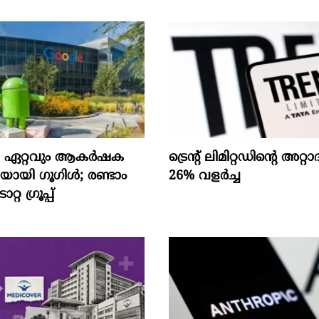
െ ഏറ്റവും ആകര്‍ഷക
ട്രെന്റ് ലിമിറ്റഡിന്റെ അറ
ായി ഗൂഗിള്‍; രണ്ടാം
26% വളര്‍ച്ച
്റ ഗ്രൂപ്പ്