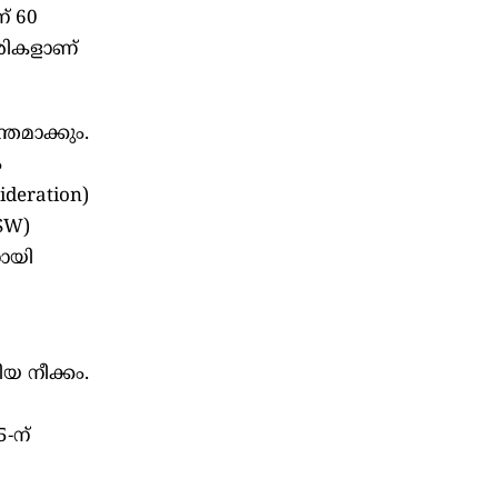
് 60
ഹരികളാണ്
്തമാക്കും.
ം
eration)
PSW)
നായി
ിയ നീക്കം.
5-ന്