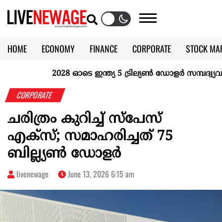
HOME
ECONOMY
FINANCE
CORPORATE
STOCK MA
CALENDAR
KERALA @70
2028 ഓടെ ഇന്ത്യ 5 ട്രില്യണ്‍ ഡോളര്‍ സമ്പദ്വ്യവസ്
CORPORATE
ചരിത്രം കുറിച്ച് സ്പേസ്
എക്സ്; സമാഹരിച്ചത് 75
ബില്ല്യൺ ഡോളർ
livenewage
June 13, 2026 6:15 am