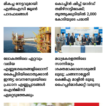
മികച്ച നേട്ടവുമായി
കൊച്ചിന്‍ ഷിപ്പ് യാർഡ്
എൽഐസി ജൂൺ
തമിഴ്നാട്ടിലേക്ക്;
പാദഫലങ്ങൾ
തൂത്തുക്കുടിയിൽ 2,000
കോടിയുടെ പദ്ധതി
ലോകത്തിലെ ഏറ്റവും
മധ്യകേരളത്തിലെ
വലിയ
സാന്നിദ്ധ്യം
എണ്ണശേഖരങ്ങളിലൊന്ന്
ശക്തമാക്കാനൊരുങ്ങി
കൈപ്പിടിയിലൊതുക്കാന്‍
ലുലു; ചങ്ങനാശ്ശേരി
ഇന്ത്യ; വെനസ്വേലയിലെ
കെജിഎ മാളിൽ ലുലു
പ്രധാന എണ്ണപ്പാടങ്ങള്‍
ഹൈപ്പർമാർക്കറ്റ് വരുന്നു
ഒഎന്‍ജിസി
ഏറ്റെടുത്തേക്കും