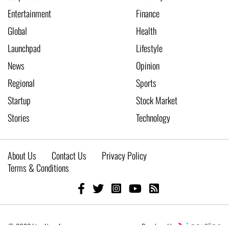
Entertainment
Finance
Global
Health
Launchpad
Lifestyle
News
Opinion
Regional
Sports
Startup
Stock Market
Stories
Technology
About Us
Contact Us
Privacy Policy
Terms & Conditions
© 2026 Live New Age
Developed by