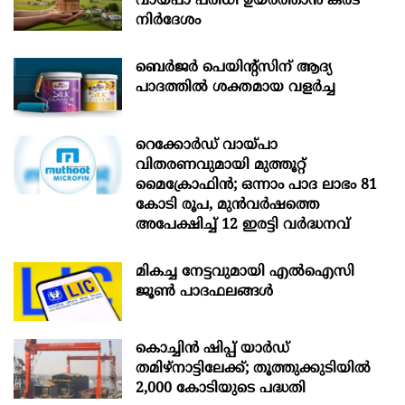
വായ്പാ പരിധി ഉയർത്താൻ കരട്
നിർദേശം
ബെർജർ പെയിന്റ്സിന് ആദ്യ
പാദത്തിൽ ശക്തമായ വളർച്ച
റെക്കോർഡ് വായ്പാ
വിതരണവുമായി മുത്തൂറ്റ്
മൈക്രോഫിൻ; ഒന്നാം പാദ ലാഭം 81
കോടി രൂപ, മുൻവർഷത്തെ
അപേക്ഷിച്ച് 12 ഇരട്ടി വർദ്ധനവ്
മികച്ച നേട്ടവുമായി എൽഐസി
ജൂൺ പാദഫലങ്ങൾ
കൊച്ചിന്‍ ഷിപ്പ് യാർഡ്
തമിഴ്നാട്ടിലേക്ക്; തൂത്തുക്കുടിയിൽ
2,000 കോടിയുടെ പദ്ധതി