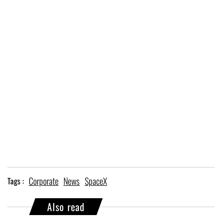
Corporate
News
SpaceX
Tags :
Also read