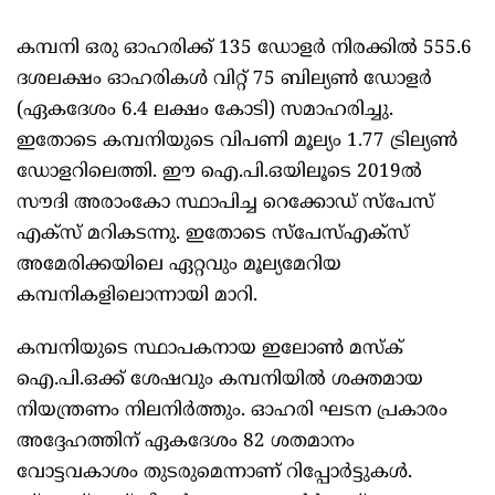
കമ്പനി ഒരു ഓഹരിക്ക് 135 ഡോളർ നിരക്കിൽ 555.6
ദശലക്ഷം ഓഹരികൾ വിറ്റ് 75 ബില്യൺ ഡോളർ
(ഏകദേശം 6.4 ലക്ഷം കോടി) സമാഹരിച്ചു.
ഇതോടെ കമ്പനിയുടെ വിപണി മൂല്യം 1.77 ട്രില്യൺ
ഡോളറിലെത്തി. ഈ ഐ.പി.ഒയിലൂടെ 2019ൽ
സൗദി അരാംകോ സ്ഥാപിച്ച റെക്കോഡ് സ്പേസ്
എക്സ് മറികടന്നു. ഇതോടെ സ്‌പേസ്‌എക്‌സ്
അമേരിക്കയിലെ ഏറ്റവും മൂല്യമേറിയ
കമ്പനികളിലൊന്നായി മാറി.
കമ്പനിയുടെ സ്ഥാപകനായ ഇലോൺ മസ്ക്
ഐ.പി.ഒക്ക് ശേഷവും കമ്പനിയിൽ ശക്തമായ
നിയന്ത്രണം നിലനിർത്തും. ഓഹരി ഘടന പ്രകാരം
അദ്ദേഹത്തിന് ഏകദേശം 82 ശതമാനം
വോട്ടവകാശം തുടരുമെന്നാണ് റിപ്പോർട്ടുകൾ.