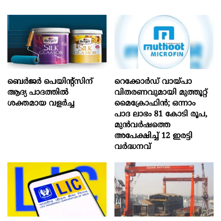
ബെർജർ പെയിന്റ്സിന്
റെക്കോർഡ് വായ്പാ
ആദ്യ പാദത്തിൽ
വിതരണവുമായി മുത്തൂറ്റ്
ശക്തമായ വളർച്ച
മൈക്രോഫിൻ; ഒന്നാം
പാദ ലാഭം 81 കോടി രൂപ,
മുൻവർഷത്തെ
അപേക്ഷിച്ച് 12 ഇരട്ടി
വർദ്ധനവ്