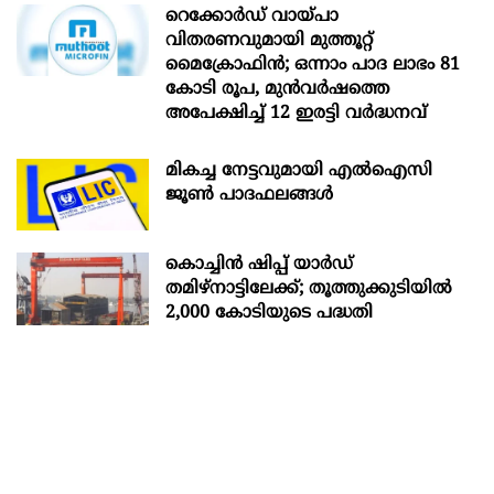
റെക്കോർഡ് വായ്പാ
വിതരണവുമായി മുത്തൂറ്റ്
മൈക്രോഫിൻ; ഒന്നാം പാദ ലാഭം 81
കോടി രൂപ, മുൻവർഷത്തെ
അപേക്ഷിച്ച് 12 ഇരട്ടി വർദ്ധനവ്
മികച്ച നേട്ടവുമായി എൽഐസി
ജൂൺ പാദഫലങ്ങൾ
കൊച്ചിന്‍ ഷിപ്പ് യാർഡ്
തമിഴ്നാട്ടിലേക്ക്; തൂത്തുക്കുടിയിൽ
2,000 കോടിയുടെ പദ്ധതി