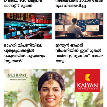
വെഞ്ച്വേഴ്‌സ്‌ ഐപിഒ
നിക്ഷേപകര്‍ 20,200 കോടി
ഓഗസ്റ്റ്‌ 7 മുതല്‍
രൂപ നിക്ഷേപിച്ചു
ഓഹരി വിപണിയിലെ
ഇന്ത്യൻ ഓഹരി
പുതുമുഖങ്ങളിൽ
വിപണിയിൽ ഇന്ന് മുതൽ
പകുതിയിൽ കൂടുതലും
വൻമാറ്റം; ട്രേഡിംഗ് സമയം
‘ന്യൂ ജെൻ’
മാറും