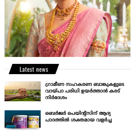
Latest news
ഗ്രാമീണ സഹകരണ ബാങ്കുകളുടെ
വായ്പാ പരിധി ഉയർത്താൻ കരട്
നിർദേശം
ബെർജർ പെയിന്റ്സിന് ആദ്യ
പാദത്തിൽ ശക്തമായ വളർച്ച