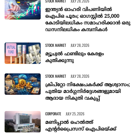
STOCK MARKET
JULY 28, 2026
ഇന്ത്യൻ ഓഹരി വിപണിയിൽ
ഐപിഒ പൂരം; ഓഗസ്റ്റിൽ 25,000
കോടിയിലധികം സമാഹരിക്കാൻ ഒരു
ഡസനിലധികം കമ്പനികൾ
STOCK MARKET
JULY 28, 2026
മ്യൂച്വൽ ഫണ്ടിലും കേരളം
കുതിക്കുന്നു
STOCK MARKET
JULY 28, 2026
ക്രിപ്‌റ്റോ നിക്ഷേപകർക്ക് ആശ്വാസം;
പുതിയ മാർഗ്ഗനിർദ്ദേശങ്ങളുമായി
ആദായ നികുതി വകുപ്പ്
CORPORATE
JULY 25, 2026
മണിപ്പാൽ ഹെൽത്ത്
എന്‍റർപ്രൈസസ് ഐപിഒയ്ക്ക്