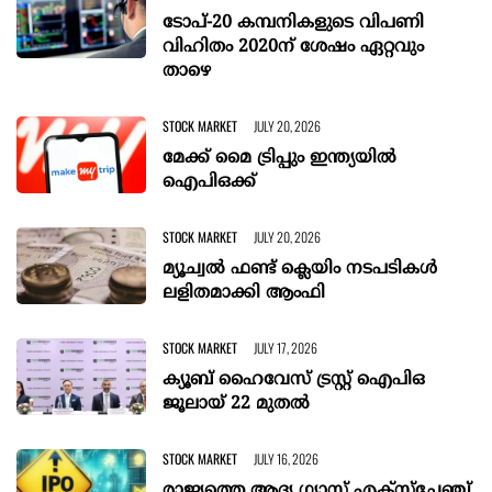
ടോപ്-20 കമ്പനികളുടെ വിപണി
വിഹിതം 2020ന് ശേഷം ഏറ്റവും
താഴെ
STOCK MARKET
JULY 20, 2026
മേക്ക് മൈ ട്രിപ്പും ഇന്ത്യയിൽ
ഐപിഒക്ക്
STOCK MARKET
JULY 20, 2026
മ്യൂച്വൽ ഫണ്ട് ക്ലെയിം നടപടികൾ
ലളിതമാക്കി ആംഫി
STOCK MARKET
JULY 17, 2026
ക്യൂബ്‌ ഹൈവേസ്‌ ട്രസ്റ്റ്‌ ഐപിഒ
ജൂലായ്‌ 22 മുതല്‍
STOCK MARKET
JULY 16, 2026
രാജ്യത്തെ ആദ്യ ഗ്യാസ് എക്സ്ചേഞ്ച്