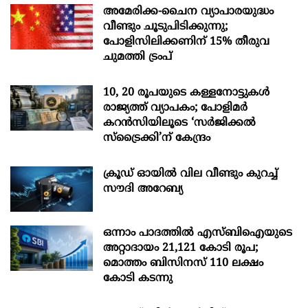
അമേരിക്ക-ചൈന വ്യാപാരയുദ്ധം
വീണ്ടും ചൂടുപിടിക്കുന്നു;
പോളിസിലിക്കണിന് 15% തീരുവ
ചുമത്തി ട്രംപ്
10, 20 രൂപയുടെ കള്ളനോട്ടുകൾ
രാജ്യത്ത് വ്യാപകം; പോളിമർ
കറൻസിയിലൂടെ ‘സർജിക്കൽ
സ്ട്രെെക്കി’ന് കേന്ദ്രം
ക്രൂഡ് ഓയിൽ വില വീണ്ടും കുറച്ച്
സൗദി അറേബ്യ
ഒന്നാം പാദത്തിൽ എസ്ബിഐയുടെ
അറ്റാദായം 21,121 കോടി രൂപ;
മൊത്തം ബിസിനസ് 110 ലക്ഷം
കോടി കടന്നു