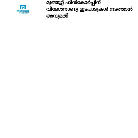
മുത്തൂറ്റ് ഫിൻകോർപ്പിന്
വിദേശനാണ്യ ഇടപാടുകൾ നടത്താൻ
അനുമതി