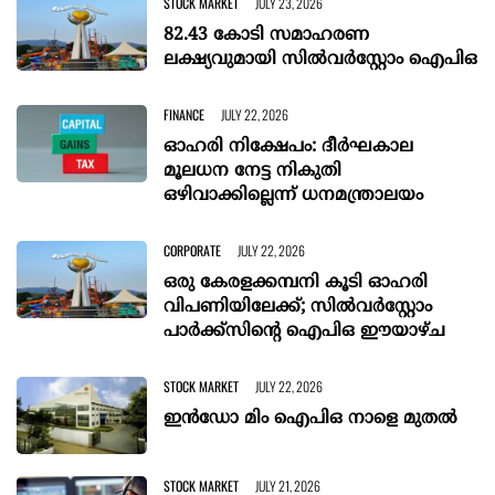
STOCK MARKET
JULY 23, 2026
82.43 കോടി സമാഹരണ
ലക്ഷ്യവുമായി സിൽവർ‌സ്റ്റോം ഐപിഒ
FINANCE
JULY 22, 2026
ഓഹരി നിക്ഷേപം: ദീർഘകാല
മൂലധന നേട്ട നികുതി
ഒഴിവാക്കില്ലെന്ന് ധനമന്ത്രാലയം
CORPORATE
JULY 22, 2026
ഒരു കേരളക്കമ്പനി കൂടി ഓഹരി
വിപണിയിലേക്ക്; സിൽവർസ്റ്റോം
പാർക്ക്സിന്റെ ഐപിഒ ഈയാഴ്ച
STOCK MARKET
JULY 22, 2026
ഇന്‍ഡോ മിം ഐപിഒ നാളെ മുതല്‍
STOCK MARKET
JULY 21, 2026