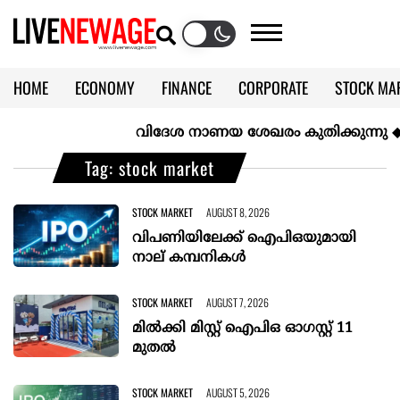
HOME
ECONOMY
FINANCE
CORPORATE
STOCK MA
CALENDAR
KERALA @70
വിദേശ നാണയ ശേഖരം കുതിക്കുന്നു
◆
കല്‍
Tag: stock market
STOCK MARKET
AUGUST 8, 2026
വിപണിയിലേക്ക് ഐപിഒയുമായി
നാല് കമ്പനികൾ
STOCK MARKET
AUGUST 7, 2026
മില്‍ക്കി മിസ്റ്റ്‌ ഐപിഒ ഓഗസ്റ്റ്‌ 11
മുതല്‍
STOCK MARKET
AUGUST 5, 2026