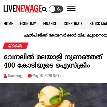
HOME
ECONOMY
FINANCE
CORPORATE
STOCK MA
CALENDAR
KERALA @70
എല്‍പിജിക്ക് കേന്ദ്രസർക്കാർ വില കൂട്ടാനൊരുങ്ങുന്നുവെ
REGIONAL
വേനലില്‍ മലയാളി നുണഞ്ഞത്
400 കോടിയുടെ ഐസ്ക്രീം
livenewage
May 18, 2026 8:31 am