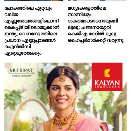
ലോകത്തിലെ ഏറ്റവും
മധ്യകേരളത്തിലെ
വലിയ
സാന്നിദ്ധ്യം
എണ്ണശേഖരങ്ങളിലൊന്ന്
ശക്തമാക്കാനൊരുങ്ങി
കൈപ്പിടിയിലൊതുക്കാന്‍
ലുലു; ചങ്ങനാശ്ശേരി
ഇന്ത്യ; വെനസ്വേലയിലെ
കെജിഎ മാളിൽ ലുലു
പ്രധാന എണ്ണപ്പാടങ്ങള്‍
ഹൈപ്പർമാർക്കറ്റ് വരുന്നു
ഒഎന്‍ജിസി
ഏറ്റെടുത്തേക്കും