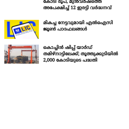
കോടി രൂപ, മുൻവർഷത്തെ
അപേക്ഷിച്ച് 12 ഇരട്ടി വർദ്ധനവ്
മികച്ച നേട്ടവുമായി എൽഐസി
ജൂൺ പാദഫലങ്ങൾ
കൊച്ചിന്‍ ഷിപ്പ് യാർഡ്
തമിഴ്നാട്ടിലേക്ക്; തൂത്തുക്കുടിയിൽ
2,000 കോടിയുടെ പദ്ധതി