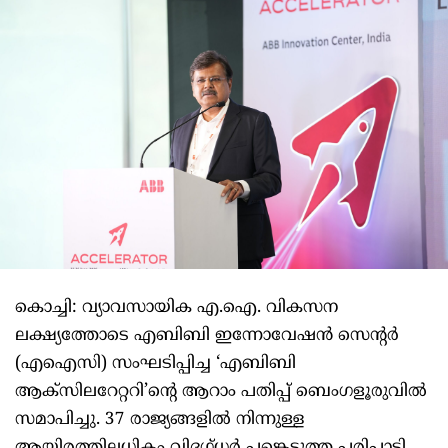
കൊച്ചി: വ്യാവസായിക എ.ഐ. വികസന
ലക്ഷ്യത്തോടെ എബിബി ഇന്നോവേഷൻ സെന്റർ
(എഐസി) സംഘടിപ്പിച്ച ‘എബിബി
ആക്‌സിലറേറ്ററി’ന്റെ ആറാം പതിപ്പ് ബെംഗളൂരുവിൽ
സമാപിച്ചു. 37 രാജ്യങ്ങളിൽ നിന്നുള്ള