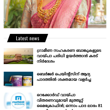
Latest news
ഗ്രാമീണ സഹകരണ ബാങ്കുകളുടെ
വായ്പാ പരിധി ഉയർത്താൻ കരട്
നിർദേശം
ബെർജർ പെയിന്റ്സിന് ആദ്യ
പാദത്തിൽ ശക്തമായ വളർച്ച
റെക്കോർഡ് വായ്പാ
വിതരണവുമായി മുത്തൂറ്റ്
മൈക്രോഫിൻ; ഒന്നാം പാദ ലാഭം 81