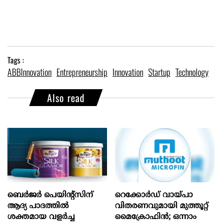
Tags :
ABBInnovation
Entrepreneurship
Innovation
Startup
Technology
Also read
ബെർജർ പെയിന്റ്സിന്
റെക്കോർഡ് വായ്പാ
ആദ്യ പാദത്തിൽ
വിതരണവുമായി മുത്തൂറ്റ്
ശക്തമായ വളർച്ച
മൈക്രോഫിൻ; ഒന്നാം