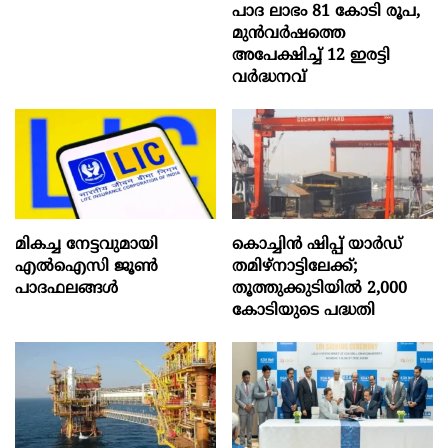
പാദ ലാഭം 81 കോടി രൂപ,
മുൻവർഷത്തെ
അപേക്ഷിച്ച് 12 ഇരട്ടി
വർദ്ധനവ്
മികച്ച നേട്ടവുമായി
കൊച്ചിന്‍ ഷിപ്പ് യാർഡ്
എൽഐസി ജൂൺ
തമിഴ്നാട്ടിലേക്ക്;
പാദഫലങ്ങൾ
തൂത്തുക്കുടിയിൽ 2,000
കോടിയുടെ പദ്ധതി