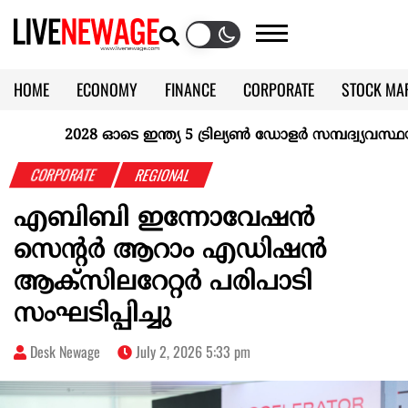
HOME
ECONOMY
FINANCE
CORPORATE
STOCK MA
CALENDAR
KERALA @70
2028 ഓടെ ഇന്ത്യ 5 ട്രില്യണ്‍ ഡോളര്‍ സമ്പദ്വ്യവസ്ഥയാക
CORPORATE
REGIONAL
എബിബി ഇന്നോവേഷന്‍
സെന്റർ ആറാം എഡിഷൻ
ആക്‌സിലറേറ്റർ പരിപാടി
സംഘടിപ്പിച്ചു
Desk Newage
July 2, 2026 5:33 pm