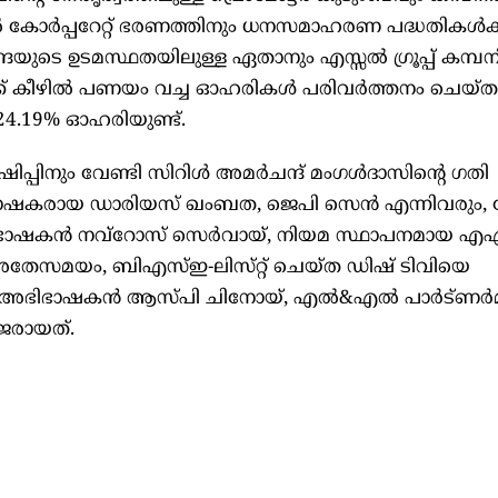
ൽ കോർപ്പറേറ്റ് ഭരണത്തിനും ധനസമാഹരണ പദ്ധതികൾക്
ദ്രയുടെ ഉടമസ്ഥതയിലുള്ള ഏതാനും എസ്സൽ ഗ്രൂപ്പ് കമ്പ
്ക് കീഴിൽ പണയം വച്ച ഓഹരികൾ പരിവർത്തനം ചെയ്ത
24.19% ഓഹരിയുണ്ട്.
രസ്റ്റിഷിപ്പിനും വേണ്ടി സിറിൾ അമർചന്ദ് മംഗൾദാസിന്റെ ഗതി
ഭിഭാഷകരായ ഡാരിയസ് ഖംബത, ജെപി സെൻ എന്നിവരും,
ന്ന അഭിഭാഷകൻ നവ്‌റോസ് സെർവായ്, നിയമ സ്ഥാപനമായ
തേസമയം, ബിഎസ്ഇ-ലിസ്‌റ്റ് ചെയ്‌ത ഡിഷ് ടിവിയെ
ിർന്ന അഭിഭാഷകൻ ആസ്‌പി ചിനോയ്‌, എൽ&എൽ പാർട്‌ണർ
ാജരായത്.