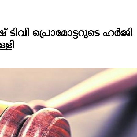
 ടിവി പ്രൊമോട്ടറുടെ ഹർജി
്ളി