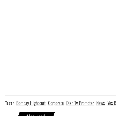
Bombay Highcourt
Corporate
Dish Tv Promoter
News
Yes 
Tags :