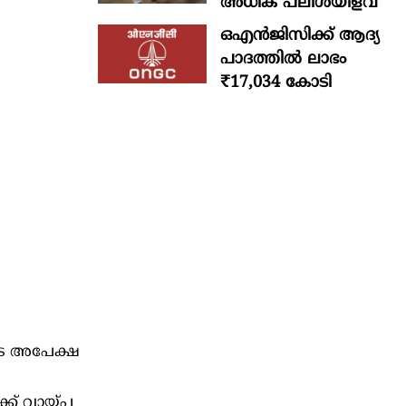
അധിക പലിശയിളവ്
ഒഎന്‍ജിസിക്ക് ആദ്യ
പാദത്തില്‍ ലാഭം
₹17,034 കോടി
ുടെ അപേക്ഷ
്ക് വായ്പ