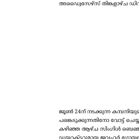
അഡ്വൈസേഴ്സ് തിങ്കളാഴ്ച ഡിവ
ജൂൺ 24ന് നടക്കുന്ന കമ്പ
പങ്കെടുക്കുന്നതിനോ വോട്ട് ച
കഴിഞ്ഞ ആഴ്ച സിംഗിൾ ബെഞ്ച് 
ഡയറക്ടറുമായ ജവഹർ ഗോയലിന്റെ