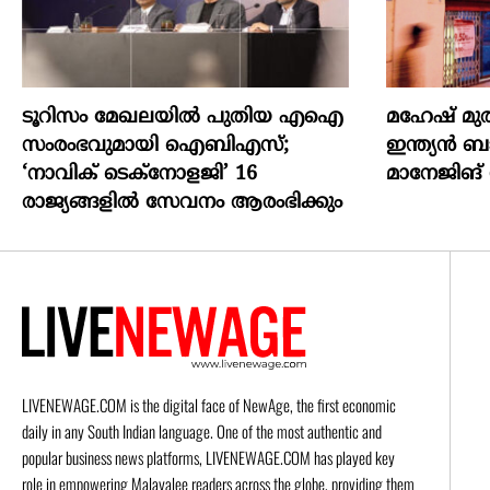
ടൂറിസം മേഖലയിൽ പുതിയ എഐ
മഹേഷ് മു
സംരംഭവുമായി ഐബിഎസ്;
ഇന്ത്യൻ ബാ
‘നാവിക് ടെക്‌നോളജി’ 16
മാനേജിങ്
രാജ്യങ്ങളിൽ സേവനം ആരംഭിക്കും
LIVENEWAGE.COM is the digital face of NewAge, the first economic
daily in any South Indian language. One of the most authentic and
popular business news platforms, LIVENEWAGE.COM has played key
role in empowering Malayalee readers across the globe, providing them