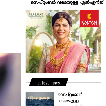
സെപ്റ്റംബർ വരെയുള്ള എൽഎൻജി വിതരണം ഉറ
Latest news
സെപ്റ്റംബർ
വരെയുള്ള