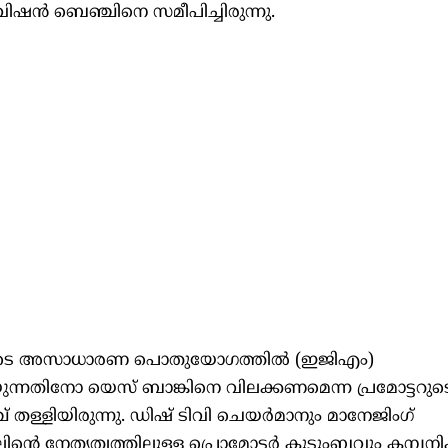
ിഷൻ ബെഞ്ചിനെ സമീപിച്ചിരുന്നു.
നിയുടെ അസാധാരണ പൊതുയോഗത്തിൽ (ഇജിഎം)
െയ്യുന്നതിനോ യെസ് ബാങ്കിനെ വിലക്കണമെന്ന പ്രമോട്ടറ
തള്ളിയിരുന്നു. ഡിഷ് ടിവി ചെയർമാനും മാനേജിംഗ്
 നേതൃത്വത്തിലുള്ള പ്രൊമോട്ടർ കുടുംബവും കമ്പനിക