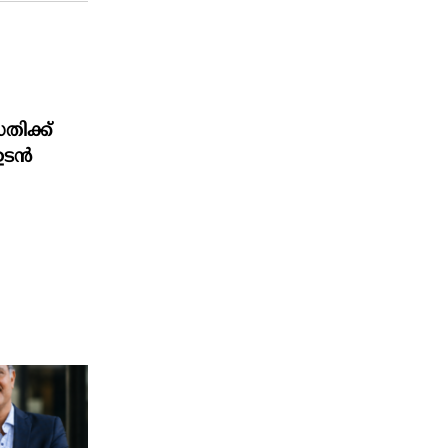
തിക്ക്
ഉടൻ