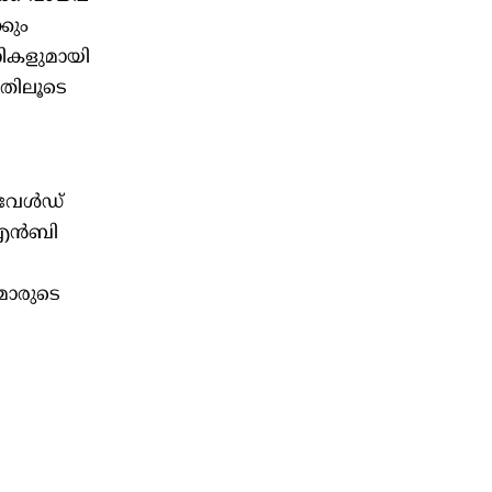
കും
നികളുമായി
തിലൂടെ
 വേൾഡ്
 എഎൻബി
മാരുടെ