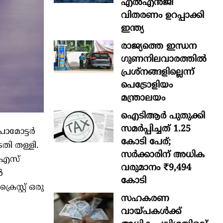
എൽഎൻജി
വിതരണം ഉറപ്പാക്കി
ഇന്ത്യ
രാജ്യത്തെ ഇന്ധന
ഗുണനിലവാരത്തില്‍
പ്രശ്‌നങ്ങളില്ലെന്ന്
പെട്രോളിയം
മന്ത്രാലയം
ഐടിആര്‍ പുതുക്കി
സമർപ്പിച്ചത് 1.25
രൊമോട്ടർ
കോടി പേര്;
ി തള്ളി.
സർക്കാരിന് അധിക
ജിഎസ്
വരുമാനം ₹9,494
ൽ
കോടി
സ്റ്റ് ഒരു
സഹകരണ
വായ്പകള്‍ക്ക്