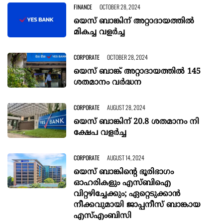
FINANCE
OCTOBER 28, 2024
യെസ് ബാങ്കിന് അറ്റാദായത്തിൽ
മികച്ച വളർച്ച
CORPORATE
OCTOBER 28, 2024
യെസ് ബാങ്ക് അറ്റാദായത്തില്‍ 145
ശതമാനം വര്‍ദ്ധന
CORPORATE
AUGUST 28, 2024
യെ​സ് ബാ​ങ്കി​ന് 20.8 ശ​ത​മാ​നം നി​
ക്ഷേ​പ വ​ള​ര്‍​ച്ച
CORPORATE
AUGUST 14, 2024
യെസ് ബാങ്കിന്റെ ഭൂരിഭാഗം
ഓഹരികളും എസ്ബിഐ
വിറ്റഴിച്ചേക്കും; ഏറ്റെടുക്കാൻ
നീക്കവുമായി ജാപ്പനീസ് ബാങ്കായ
എസ്എംബിസി