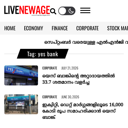
HOME
ECONOMY
FINANCE
CORPORATE
STOCK MA
CALENDAR
KERALA @70
സെപ്റ്റംബർ വരെയുള്ള എൽഎൻജി വിതരണം ഉ
Tag: yes bank
CORPORATE
JULY 21, 2026
യെസ് ബാങ്കിന്റെ അറ്റാദായത്തിൽ
33.7 ശതമാനം വളർച്ച
CORPORATE
JUNE 30, 2026
ഇക്വിറ്റി, ഡെറ്റ് മാർഗ്ഗങ്ങളിലൂടെ 16,000
കോടി രൂപ സമാഹരിക്കാൻ യെസ്
ബാങ്ക്