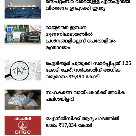
സെപ്റ്റംബർ വരെയുള്ള എൽഎൻജി
വിതരണം ഉറപ്പാക്കി ഇന്ത്യ
രാജ്യത്തെ ഇന്ധന
ഗുണനിലവാരത്തില്‍
പ്രശ്‌നങ്ങളില്ലെന്ന് പെട്രോളിയം
മന്ത്രാലയം
ഐടിആര്‍ പുതുക്കി സമർപ്പിച്ചത് 1.25
കോടി പേര്; സർക്കാരിന് അധിക
വരുമാനം ₹9,494 കോടി
സഹകരണ വായ്പകള്‍ക്ക് അധിക
പലിശയിളവ്
ഒഎന്‍ജിസിക്ക് ആദ്യ പാദത്തില്‍
ലാഭം ₹17,034 കോടി