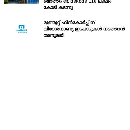
മൊത്തം ബിസിനസ് 110 ലക്ഷം
കോടി കടന്നു
മുത്തൂറ്റ് ഫിൻകോർപ്പിന്
വിദേശനാണ്യ ഇടപാടുകൾ നടത്താൻ
അനുമതി