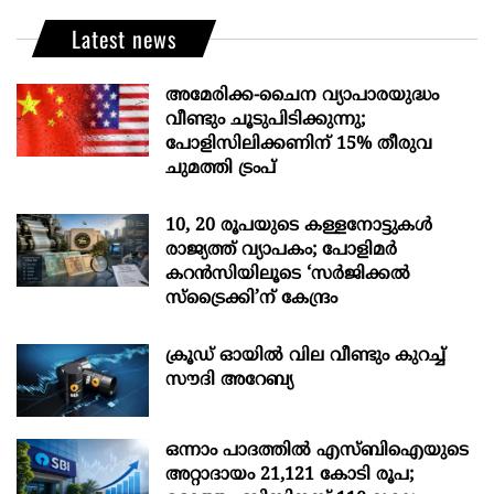
Latest news
അമേരിക്ക-ചൈന വ്യാപാരയുദ്ധം
വീണ്ടും ചൂടുപിടിക്കുന്നു;
പോളിസിലിക്കണിന് 15% തീരുവ
ചുമത്തി ട്രംപ്
10, 20 രൂപയുടെ കള്ളനോട്ടുകൾ
രാജ്യത്ത് വ്യാപകം; പോളിമർ
കറൻസിയിലൂടെ ‘സർജിക്കൽ
സ്ട്രെെക്കി’ന് കേന്ദ്രം
ക്രൂഡ് ഓയിൽ വില വീണ്ടും കുറച്ച്
സൗദി അറേബ്യ
ഒന്നാം പാദത്തിൽ എസ്ബിഐയുടെ
അറ്റാദായം 21,121 കോടി രൂപ;