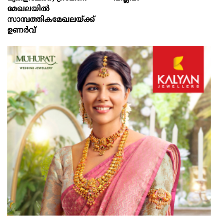
മേഖലയില്‍
സാമ്പത്തികമേഖലയ്ക്ക്
ഉണര്‍വ്