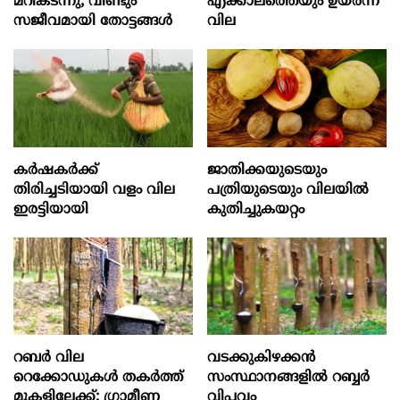
മറികടന്നു; വീണ്ടും
എക്കാലത്തെയും ഉയർന്ന
സജീവമായി തോട്ടങ്ങള്‍
വില
കർഷകർക്ക്
ജാതിക്കയുടെയും
തിരിച്ചടിയായി വളം വില
പത്രിയുടെയും വിലയില്‍
ഇരട്ടിയായി
കുതിച്ചുകയറ്റം
റബര്‍ വില
വടക്കുകിഴക്കൻ
റെക്കോഡുകള്‍ തകര്‍ത്ത്
സംസ്ഥാനങ്ങളില്‍ റബ്ബര്‍
മുകളിലേക്ക്; ഗ്രാമീണ
വിപ്ലവം