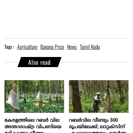
Agriculture
Banana Price
News
Tamil Nadu
Tags :
Also read
കേരളത്തിലെ റബര്‍ വില
റബർവില വീണ്ടും 300
അന്താരാഷ്ട്ര വിപണിയെ
രൂപയിലേക്ക്; ലാറ്റക്സിന്