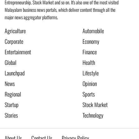
Entrepreneurship, Stock Market and so on. It's also one of the most visited
Malayalam business news portals, which deliver content through all the
major news aggregator platforms.
Agriculture
Automobile
Corporate
Economy
Entertainment
Finance
Global
Health
Launchpad
Lifestyle
News
Opinion
Regional
Sports
Startup
Stock Market
Stories
Technology
About Us
Contact Us
Privacy Policy