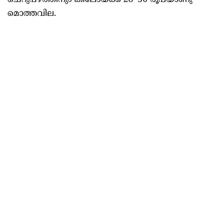
ചെറുപഴത്തിനും കിലോയ്ക്ക് 28–30 രൂപയാണു
മൊത്തവില.