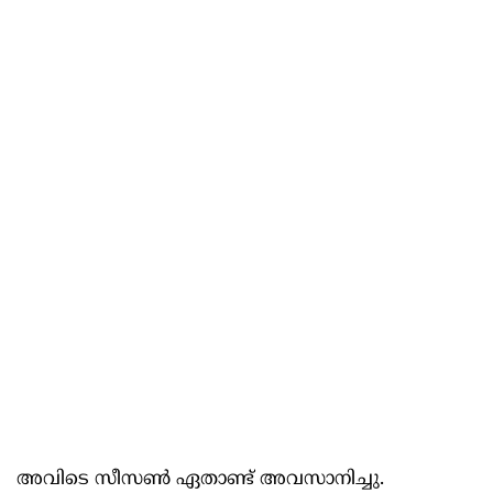
അവിടെ സീസൺ ഏതാണ്ട് അവസാനിച്ചു.