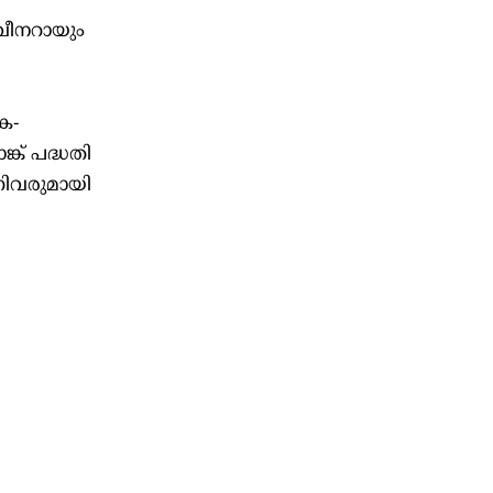
വീനറായും
െ-
ക് പദ്ധതി
നിവരുമായി