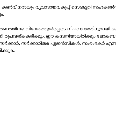
കൺവീനറായും വ്യവസായവകുപ്പ് സെക്രട്ടറി സഹകൺ
ം.
രണത്തിനും വിദേശത്തുൾപ്പെടെ വിപണനത്തിനുമായി ക
്പനി രൂപവത്കകരിക്കും. ഈ കമ്പനിയായിരിക്കും ലോകബാങ്
സി. സർക്കാർ, സർക്കാരിതര ഏജൻസികൾ, സംരംഭകർ എന്
ിക്കുക.