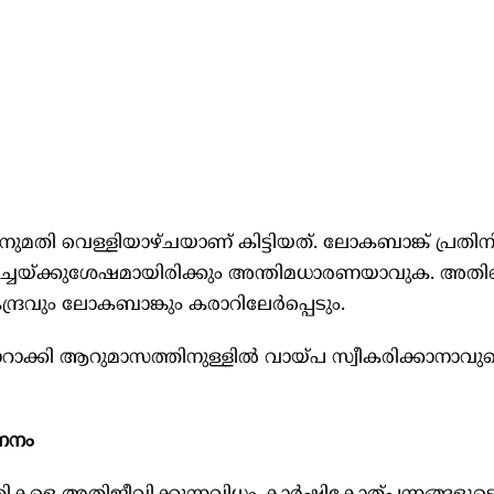
്രാനുമതി വെള്ളിയാഴ്ചയാണ് കിട്ടിയത്. ലോകബാങ്ക് പ്ര
ർച്ചയ്ക്കുശേഷമായിരിക്കും അന്തിമധാരണയാവുക. അതിന
്രവും ലോകബാങ്കും കരാറിലേർപ്പെടും.
്യാറാക്കി ആറുമാസത്തിനുള്ളിൽ വായ്പ സ്വീകരിക്കാനാവുമ
ണനം