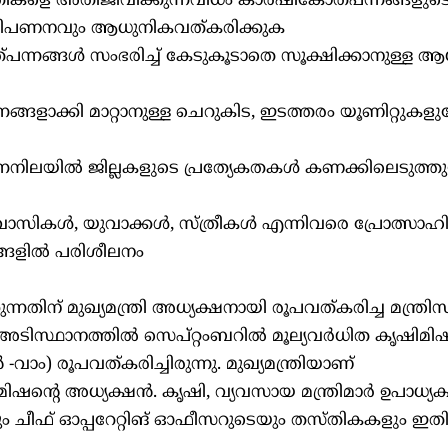
ടുതികളെ അതിജീവിക്കുന്നവിധം കാർഷികോത്പന്നങ്ങളുട
ിപണനവും ആധുനികവത്കരിക്കുക
ഉത്പന്നങ്ങൾ സംഭരിച്ച് കേടുകൂടാതെ സൂക്ഷിക്കാനുള്ള 
നങ്ങളാക്കി മാറ്റാനുള്ള ചെറുകിട, ഇടത്തരം യൂണിറ്റുകളു
ന്നനിലയിൽ ജില്ലകളുടെ പ്രത്യേകതകൾ കണക്കിലെടുത്തു
ാസികൾ, യുവാക്കൾ, സ്ത്രീകൾ എന്നിവരെ പ്രോത്സാഹിപ്
ങ്ങളിൽ പരിശീലനം
നതിന് മുഖ്യമന്ത്രി അധ്യക്ഷനായി രൂപവത്കരിച്ച മന്ത്രി
ിസ്ഥാനത്തിൽ സെപ്റ്റംബറിൽ മൂല്യവർധിത കൃഷിമിഷ
ം) രൂപവത്കരിച്ചിരുന്നു. മുഖ്യമന്ത്രിയാണ്
ിഷന്റെ അധ്യക്ഷൻ. കൃഷി, വ്യവസായ മന്ത്രിമാർ ഉപാധ്യക്
യും ചീഫ് ഓപ്പറേറ്റിങ് ഓഫീസറുടെയും തസ്തികകളും ഇത