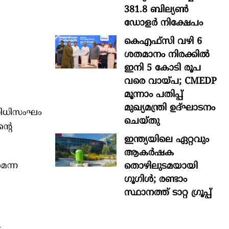
381.8 ബില്യൺ
ഡോളർ നിക്ഷേപം
കെഎഫ്സി വഴി 6
ശതമാനം നിരക്കിൽ
ഇനി 5 കോടി രൂപ
വരെ വായ്പ; CMEDP
മൂന്നാം പതിപ്പ്
മുഖ്യമന്ത്രി ഉദ്ഘാടനം
തിനിധിസംഘം
ചെയ്തു
്റെ
ഇന്ത്യയിലെ ഏറ്റവും
ആകര്‍ഷക
തൊഴിലുടമയായി
െന്ന
ഗൂഗിള്‍; രണ്ടാം
സ്ഥാനത്ത് ടാറ്റ ഗ്രൂപ്പ്