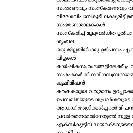
കാലാവസ്ഥാ മാറ്റത്തിന്റെ കെ
സംഭരണവും സംസ്കരണവും വ
വിദേശവിപണികൂടി ലക്ഷ്യമിട്ട് 
സംഭരണശാലകകൾ
സംസ്കരിച്ച് മൂല്യവർധിത ഉത്പന്
ശൃംഖല
ഒരു ജില്ലയിൽ ഒരു ഉത്പന്നം എ
വിളകൾ
കാർഷികസംരംഭങ്ങളിലേക്ക് പ്രവ
സംരംഭകർക്ക് നവീനസമ്പ്രദായ
കൃഷിമിഷൻ
കർഷകരുടെ വരുമാനം ഉറപ്പാക്കുന്
ഉപസമിതിയുടെ ശുപാർശയുടെ അട
ആഡഡ് അഗ്രിക്കൾച്ചറൽ മിഷൻ -വാ
പ്രവർത്തനമേൽനോട്ടത്തിനുള്ള മ
എക്സിക്യുട്ടീവ് ഡയറക്ടറുടെ