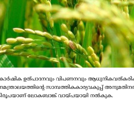
 കാർഷിക ഉത്പാദനവും വിപണനവും ആധുനികവത്കരിക്
 ധനമന്ത്രാലയത്തിന്റെ സാമ്പത്തികകാര്യവകുപ്പ് അനുമതി
ടിരൂപയാണ് ലോകബാങ്ക് വായ്പയായി നൽകുക.