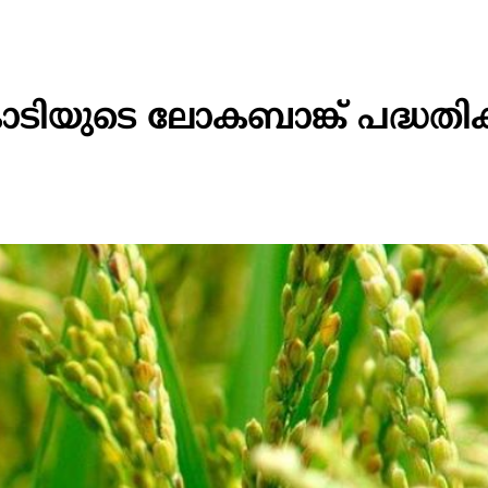
ടിയുടെ ലോകബാങ്ക് പദ്ധതിക്ക