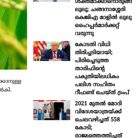
ശക്തമാക്കാനൊരുങ്ങി
ലുലു; ചങ്ങനാശ്ശേരി
കെജിഎ മാളിൽ ലുലു
ഹൈപ്പർമാർക്കറ്റ്
വരുന്നു
കോടതി വിധി
തിരിച്ചടിയായി;
പിരിച്ചെടുത്ത
താരിഫിന്‍റെ
പകുതിയിലധികം
കാനുള്ള
പലിശ സഹിതം
നൽകി.
റീഫണ്ട് ചെയ്ത് ട്രംപ്
2021 മുതൽ മോദി
വിദേശയാത്രയ്ക്ക്
ചെലവഴിച്ചത് 558
കോടി;
രാജ്യത്തെത്തിച്ചത്