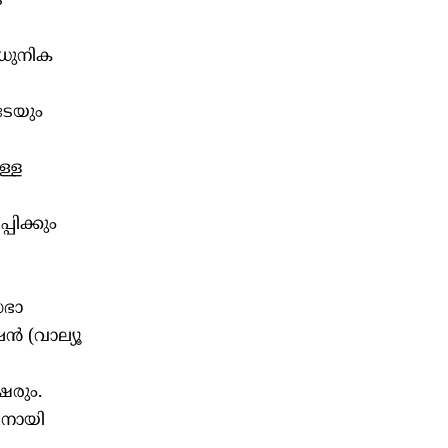
െ
ആധുനിക
ടേയും
ള്ള
പിക്കും
സഭാ
ൻ (വാല്യൂ
ഷരും.
ിനായി