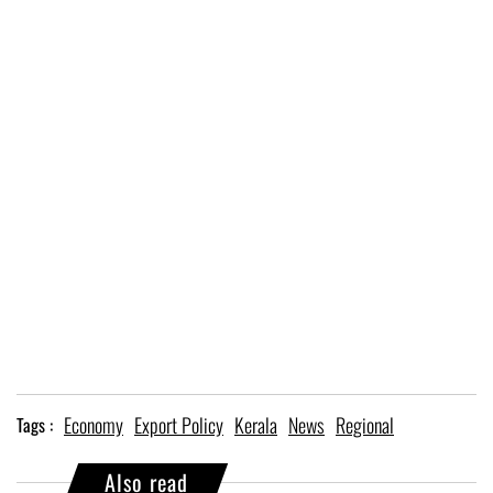
Economy
Export Policy
Kerala
News
Regional
Tags :
Also read