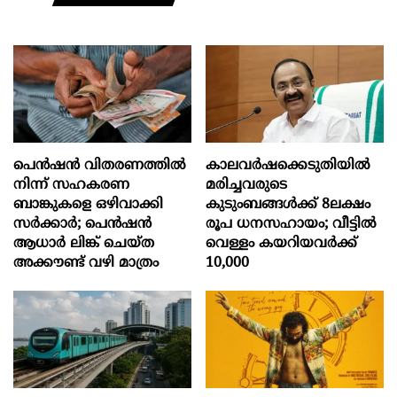
പെൻഷൻ വിതരണത്തിൽ
കാലവർഷക്കെടുതിയിൽ
നിന്ന് സഹകരണ
മരിച്ചവരുടെ
ബാങ്കുകളെ ഒഴിവാക്കി
കുടുംബങ്ങൾക്ക് 8ലക്ഷം
സർക്കാർ; പെൻഷൻ
രൂപ ധനസഹായം; വീട്ടിൽ
ആധാർ‌ ലിങ്ക് ചെയ്ത
വെള്ളം കയറിയവർക്ക്
അക്കൗണ്ട് വഴി മാത്രം
10,000