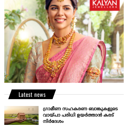
Latest news
ഗ്രാമീണ സഹകരണ ബാങ്കുകളുടെ
വായ്പാ പരിധി ഉയർത്താൻ കരട്
നിർദേശം