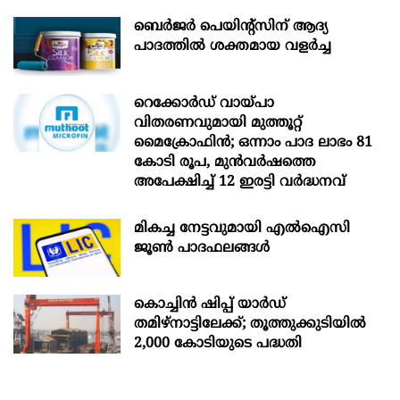
ബെർജർ പെയിന്റ്സിന് ആദ്യ
പാദത്തിൽ ശക്തമായ വളർച്ച
റെക്കോർഡ് വായ്പാ
വിതരണവുമായി മുത്തൂറ്റ്
മൈക്രോഫിൻ; ഒന്നാം പാദ ലാഭം 81
കോടി രൂപ, മുൻവർഷത്തെ
അപേക്ഷിച്ച് 12 ഇരട്ടി വർദ്ധനവ്
മികച്ച നേട്ടവുമായി എൽഐസി
ജൂൺ പാദഫലങ്ങൾ
കൊച്ചിന്‍ ഷിപ്പ് യാർഡ്
തമിഴ്നാട്ടിലേക്ക്; തൂത്തുക്കുടിയിൽ
2,000 കോടിയുടെ പദ്ധതി