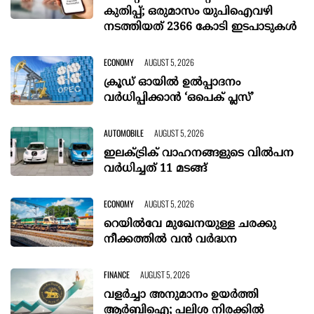
കുതിപ്പ്; ഒരുമാസം യുപിഐവഴി
നടത്തിയത് 2366 കോടി ഇടപാടുകള്‍
ECONOMY
AUGUST 5, 2026
ക്രൂഡ് ഓയിൽ ഉൽപ്പാദനം
വർധിപ്പിക്കാൻ ‘ഒപെക് പ്ലസ്’
AUTOMOBILE
AUGUST 5, 2026
ഇലക്ട്രിക് വാഹനങ്ങളുടെ വിൽപന
വർധിച്ചത് 11 മടങ്ങ്
ECONOMY
AUGUST 5, 2026
റെയിൽ‌വേ മുഖേനയുള്ള ചരക്കു
നീക്കത്തിൽ വൻ വർദ്ധന
FINANCE
AUGUST 5, 2026
വളർച്ചാ അനുമാനം ഉയർത്തി
ആർബിഐ; പലിശ നിരക്കിൽ