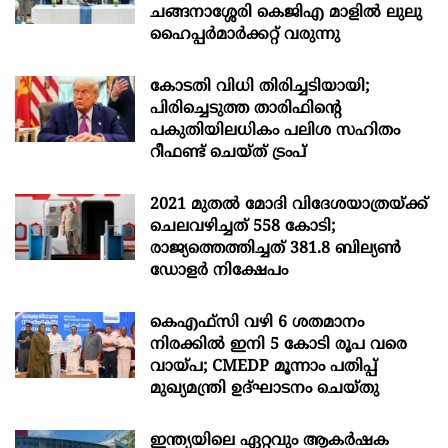
ചങ്ങനാശ്ശേരി കെജിഎ മാളിൽ ലുലു
ഹൈപ്പർമാർക്കറ്റ് വരുന്നു
കോടതി വിധി തിരിച്ചടിയായി;
പിരിച്ചെടുത്ത താരിഫിന്‍റെ
പകുതിയിലധികം പലിശ സഹിതം
റീഫണ്ട് ചെയ്ത് ട്രംപ്
2021 മുതൽ മോദി വിദേശയാത്രയ്ക്ക്
ചെലവഴിച്ചത് 558 കോടി;
രാജ്യത്തെത്തിച്ചത് 381.8 ബില്യൺ
ഡോളർ നിക്ഷേപം
കെഎഫ്സി വഴി 6 ശതമാനം
നിരക്കിൽ ഇനി 5 കോടി രൂപ വരെ
വായ്പ; CMEDP മൂന്നാം പതിപ്പ്
മുഖ്യമന്ത്രി ഉദ്ഘാടനം ചെയ്തു
ഇന്ത്യയിലെ ഏറ്റവും ആകര്‍ഷക