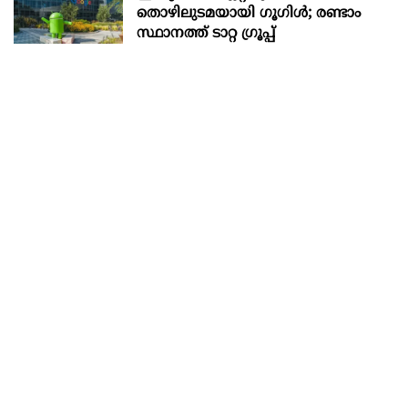
തൊഴിലുടമയായി ഗൂഗിള്‍; രണ്ടാം
സ്ഥാനത്ത് ടാറ്റ ഗ്രൂപ്പ്