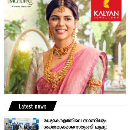
Latest news
മധ്യകേരളത്തിലെ സാന്നിദ്ധ്യം
ശക്തമാക്കാനൊരുങ്ങി ലുലു;