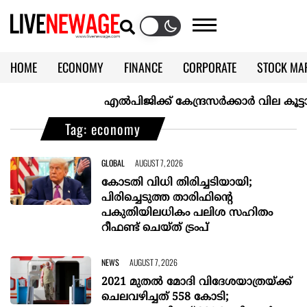
HOME
ECONOMY
FINANCE
CORPORATE
STOCK MA
CALENDAR
KERALA @70
എല്‍പിജിക്ക് കേന്ദ്രസർക്കാർ വില കൂട്ടാനൊരുങ
Tag: economy
GLOBAL
AUGUST 7, 2026
കോടതി വിധി തിരിച്ചടിയായി;
പിരിച്ചെടുത്ത താരിഫിന്‍റെ
പകുതിയിലധികം പലിശ സഹിതം
റീഫണ്ട് ചെയ്ത് ട്രംപ്
NEWS
AUGUST 7, 2026
2021 മുതൽ മോദി വിദേശയാത്രയ്ക്ക്
ചെലവഴിച്ചത് 558 കോടി;