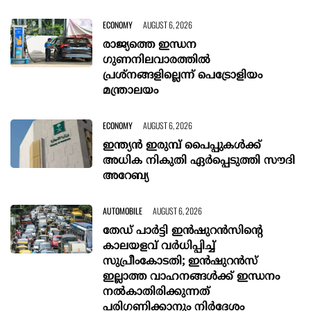
ECONOMY
AUGUST 6, 2026
രാജ്യത്തെ ഇന്ധന
ഗുണനിലവാരത്തില്‍
പ്രശ്‌നങ്ങളില്ലെന്ന് പെട്രോളിയം
മന്ത്രാലയം
ECONOMY
AUGUST 6, 2026
ഇന്ത്യൻ ഇരുമ്പ് പൈപ്പുകൾക്ക്
അധിക നികുതി ഏർപ്പെടുത്തി സൗദി
അറേബ്യ
AUTOMOBILE
AUGUST 6, 2026
തേഡ് പാർട്ടി ഇൻഷുറൻസിന്റെ
കാലയളവ് വർധിപ്പിച്ച്
സുപ്രീംകോടതി; ഇൻഷുറൻസ്
ഇല്ലാത്ത വാഹനങ്ങൾക്ക് ഇന്ധനം
നൽകാതിരിക്കുന്നത്
പരിഗണിക്കാനും നിർദേശം