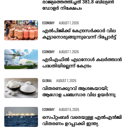
രാജ്യത്തെത്തിച്ചത് 381.8 ബില്യൺ
ഡോളർ നിക്ഷേപം
ECONOMY
AUGUST 7, 2026
എല്‍പിജിക്ക് കേന്ദ്രസർക്കാർ വില
കൂട്ടാനൊരുങ്ങുന്നുവെന്ന് റിപ്പോർട്ട്
ECONOMY
AUGUST 7, 2026
എടിഎഫില്‍ എഥനോള്‍ കലര്‍ത്താന്‍
പദ്ധതിയില്ലെന്ന് കേന്ദ്രം
GLOBAL
AUGUST 7, 2026
വിതരണക്കുറവ് ആശങ്കയായി;
ആഗോള പഞ്ചസാര വില ഉയര്‍ന്നു
ECONOMY
AUGUST 6, 2026
സെപ്റ്റംബർ വരെയുള്ള എൽഎൻജി
വിതരണം ഉറപ്പാക്കി ഇന്ത്യ