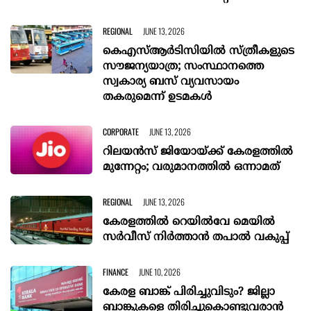
REGIONAL
JUNE 13, 2026
കെഎസ്ആര്‍ടിസിയില്‍ സ്ത്രീകളുടെ
സൗജന്യയാത്ര; സംസ്ഥാനത്തെ
സ്വകാര്യ ബസ് വ്യവസായം
തകരുമെന്ന്‌ ഉടമകൾ
CORPORATE
JUNE 13, 2026
റിലയൻസ് ജിയോയ്ക്ക് കേരളത്തിൽ
മുന്നേറ്റം; വരുമാനത്തിൽ ഒന്നാമത്
REGIONAL
JUNE 13, 2026
കേരളത്തിൽ റെയിൽവേ മെയിൽ
സർവീസ് നിർത്താൻ തപാൽ വകുപ്പ്
FINANCE
JUNE 10, 2026
കേരള ബാങ്ക് പിരിച്ചുവിടും? ജില്ലാ
ബാങ്കുകളെ തിരിച്ചുകൊണ്ടുവരാൻ