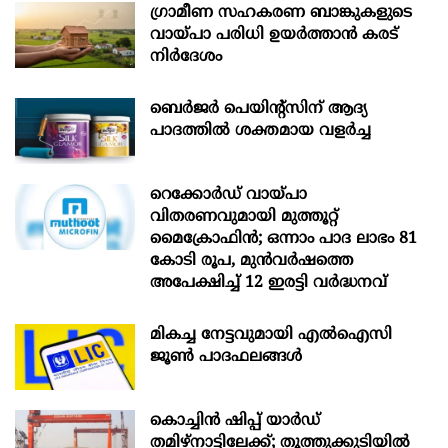
ഗ്രാമീണ സഹകരണ ബാങ്കുകളുടെ
വായ്പാ പരിധി ഉയർത്താൻ കരട്
നിർദേശം
ബെർജർ പെയിന്റ്സിന് ആദ്യ
പാദത്തിൽ ശക്തമായ വളർച്ച
റെക്കോർഡ് വായ്പാ
വിതരണവുമായി മുത്തൂറ്റ്
മൈക്രോഫിൻ; ഒന്നാം പാദ ലാഭം 81
കോടി രൂപ, മുൻവർഷത്തെ
അപേക്ഷിച്ച് 12 ഇരട്ടി വർദ്ധനവ്
മികച്ച നേട്ടവുമായി എൽഐസി
ജൂൺ പാദഫലങ്ങൾ
കൊച്ചിന്‍ ഷിപ്പ് യാർഡ്
തമിഴ്നാട്ടിലേക്ക്; തൂത്തുക്കുടിയിൽ