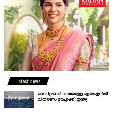
Latest news
സെപ്റ്റംബർ വരെയുള്ള എൽഎൻജി
വിതരണം ഉറപ്പാക്കി ഇന്ത്യ