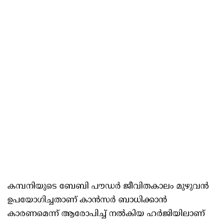
കമ്പനിയുടെ ബേബി പൗഡർ ജീവിതകാലം മുഴുവൻ
ഉപയോഗിച്ചതാണ് കാൻസർ ബാധിക്കാൻ
കാരണമെന്ന് ആരോപിച്ച് നൽകിയ ഹർജിയിലാണ്