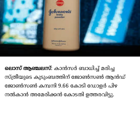
ലൊസ് ആഞ്ചലസ്
: കാൻസർ ബാധിച്ച് മരിച്ച
സ്ത്രീയുടെ കുടുംബത്തിന് ജോൺസൺ ആൻഡ്
ജോൺസൺ കമ്പനി 9.66 കോടി ഡോളർ പിഴ
നൽകാൻ അമേരിക്കന്‍ കോടതി ഉത്തരവിട്ടു.