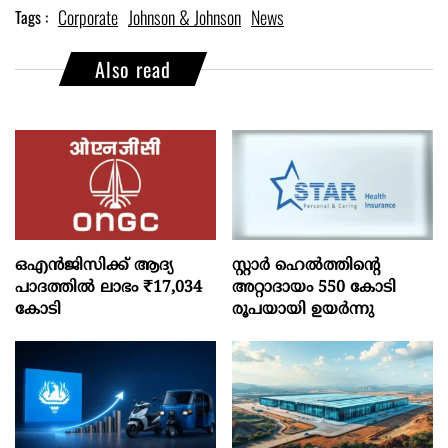
Corporate
Johnson & Johnson
News
Tags :
Also read
ഒഎന്‍ജിസിക്ക് ആദ്യ
സ്റ്റാർ ഹെൽത്തിന്റെ
പാദത്തില്‍ ലാഭം ₹17,034
അറ്റാദായം 550 കോടി
കോടി
രൂപയായി ഉയർന്നു