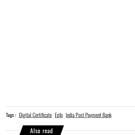
Digital Certificate
Epfo
India Post Payment Bank
Tags :
Also read