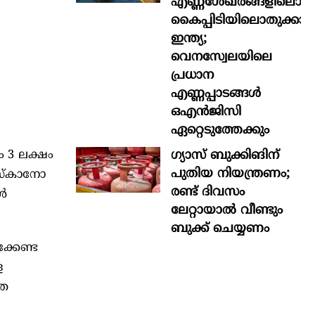
എണ്ണശേഖരങ്ങളിലൊന്ന
കൈപ്പിടിയിലൊതുക്കാന്
ഇന്ത്യ;
വെനസ്വേലയിലെ
പ്രധാന
എണ്ണപ്പാടങ്ങള്‍
ഒഎന്‍ജിസി
ഏറ്റെടുത്തേക്കും
ഗ്യാസ് ബുക്കിങിന്
 3 ലക്ഷം
പുതിയ നിയന്ത്രണം;
സ്‌കാനോ
രണ്ട് ദിവസം
്‍
ലേറ്റായാൽ വീണ്ടും
ബുക്ക് ചെയ്യണം
ിക്കേണ്ട
ള
ിത