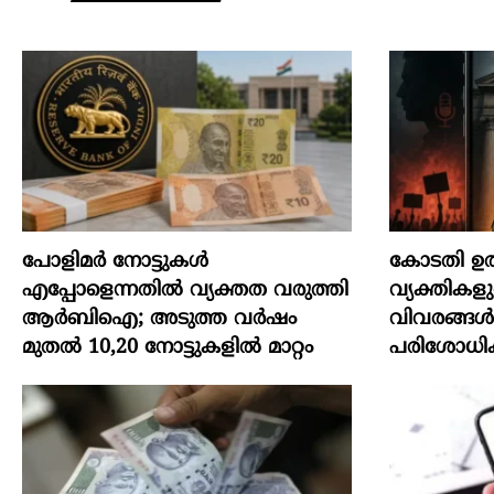
പോളിമർ നോട്ടുകൾ
കോടതി ഉത
എപ്പോളെന്നതിൽ വ്യക്തത വരുത്തി
വ്യക്തികളു
ആർബിഐ; അടുത്ത വർഷം
വിവരങ്ങൾ
മുതൽ 10,20 നോട്ടുകളിൽ മാറ്റം
പരിശോധിക