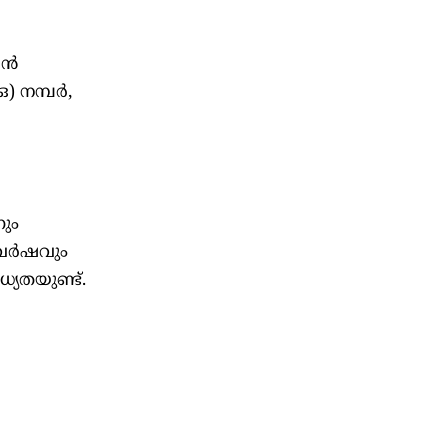
ന്‍
 നമ്പര്‍,
നും
വര്‍ഷവും
്യതയുണ്ട്.