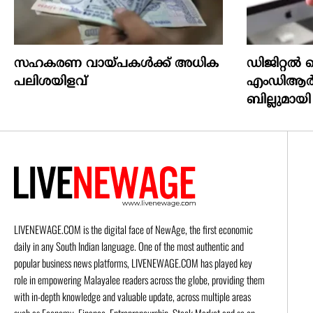
സഹകരണ വായ്പകള്‍ക്ക് അധിക
ഡിജിറ്റൽ പ
പലിശയിളവ്
എംഡിആർ ന
ബില്ലുമായി
LIVENEWAGE.COM is the digital face of NewAge, the first economic
daily in any South Indian language. One of the most authentic and
popular business news platforms, LIVENEWAGE.COM has played key
role in empowering Malayalee readers across the globe, providing them
with in-depth knowledge and valuable update, across multiple areas