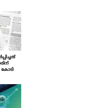
പിച്ചത്
രിന്
4 കോടി