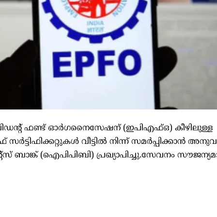
ാവിഡന്റ് ഫണ്ട് ഓര്‍ഗനൈസേഷന് (ഇപിഎഫ്ഒ) കീഴിലുള്ള
ട്ടിഫിക്കറ്റുകള്‍ വീട്ടില്‍ നിന്ന് സമര്‍പ്പിക്കാന്‍ അനുവ
ന്റ്സ് ബാങ്ക് (ഐപിപിബി) പ്രഖ്യാപിച്ചു.സേവനം സൗജന്യമാ