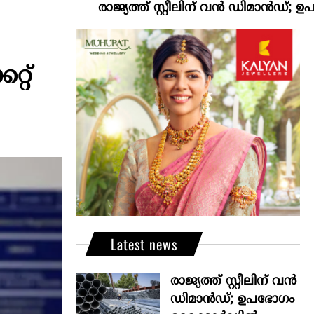
രാജ്യത്ത് സ്റ്റീലിന് വൻ ഡിമാൻഡ്; ഉപഭോഗ
്റ്
Latest news
രാജ്യത്ത് സ്റ്റീലിന് വൻ
ഡിമാൻഡ്; ഉപഭോഗം