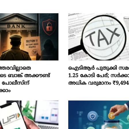
്തരവില്ലാതെ
ഐടിആര്‍ പുതുക്കി സമർപ്
ടെ ബാങ്ക് അക്കൗണ്ട്
1.25 കോടി പേര്; സർക്കാ
 പോലീസിന്
അധിക വരുമാനം ₹9,49
്കാം