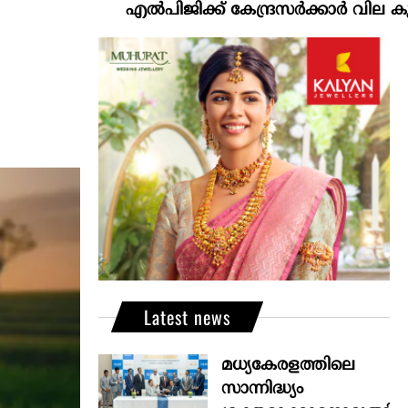
എല്‍പിജിക്ക് കേന്ദ്രസർക്കാർ വില കൂട്ടാനൊരുങ്
Latest news
മധ്യകേരളത്തിലെ
സാന്നിദ്ധ്യം