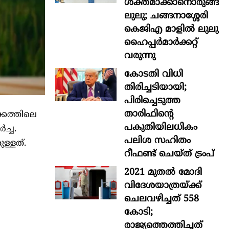
ശക്തമാക്കാനൊരുങ്ങി
ലുലു; ചങ്ങനാശ്ശേരി
കെജിഎ മാളിൽ ലുലു
ഹൈപ്പർമാർക്കറ്റ്
വരുന്നു
കോടതി വിധി
തിരിച്ചടിയായി;
പിരിച്ചെടുത്ത
താരിഫിന്‍റെ
്കത്തിലെ
പകുതിയിലധികം
ച്ച.
പലിശ സഹിതം
ള്ളത്.
റീഫണ്ട് ചെയ്ത് ട്രംപ്
2021 മുതൽ മോദി
വിദേശയാത്രയ്ക്ക്
ചെലവഴിച്ചത് 558
കോടി;
രാജ്യത്തെത്തിച്ചത്