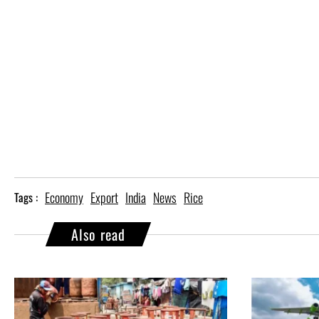
Economy
Export
India
News
Rice
Tags :
Also read