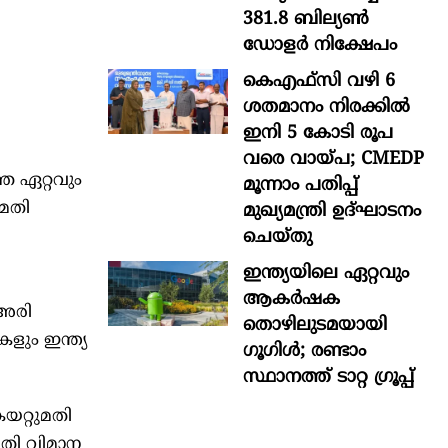
381.8 ബില്യൺ
ഡോളർ നിക്ഷേപം
കെഎഫ്സി വഴി 6
ശതമാനം നിരക്കിൽ
ഇനി 5 കോടി രൂപ
വരെ വായ്പ; CMEDP
െ ഏറ്റവും
മൂന്നാം പതിപ്പ്
ുമതി
മുഖ്യമന്ത്രി ഉദ്ഘാടനം
ചെയ്തു
ഇന്ത്യയിലെ ഏറ്റവും
ആകര്‍ഷക
 അരി
തൊഴിലുടമയായി
ളും ഇന്ത്യ
ഗൂഗിള്‍; രണ്ടാം
സ്ഥാനത്ത് ടാറ്റ ഗ്രൂപ്പ്
കയറ്റുമതി
മതി വിമാന