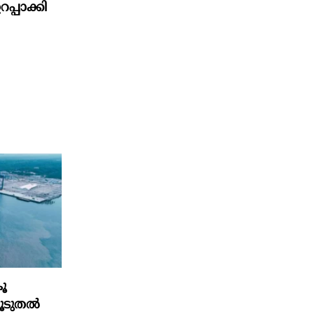
പാക്കി
ൂ
കൂടുതൽ