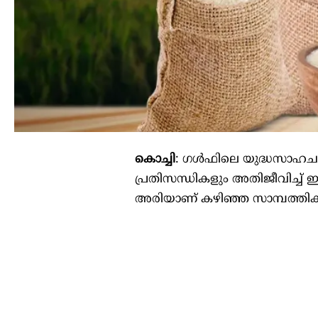
കൊച്ചി
: ഗൾഫിലെ യുദ്ധസാഹചര്യ
പ്രതിസന്ധികളും അതിജീവിച്ച് 
അരിയാണ് കഴിഞ്ഞ സാമ്പത്തിക വ