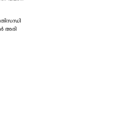
രതിസന്ധി
കൾ അരി