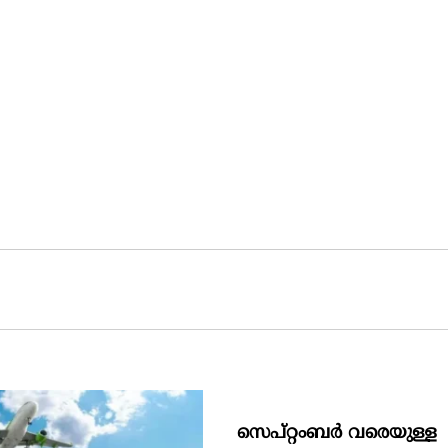
സെപ്റ്റംബർ വരെയുള്ള