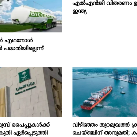
എൽഎൻജി വിതരണം ഉറപ്
ഇന്ത്യ
‍ എഥനോള്‍
‍ പദ്ധതിയില്ലെന്ന്
ുമ്പ് പൈപ്പുകൾക്ക്
വിഴിഞ്ഞം തുറമുഖത്ത് ക്ര
തി ഏർപ്പെടുത്തി
ചെയ്ഞ്ചിന് അനുമതി; 