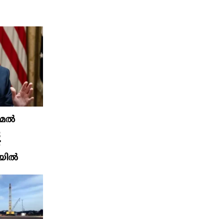
ുമേൽ
െ
്
യിൽ