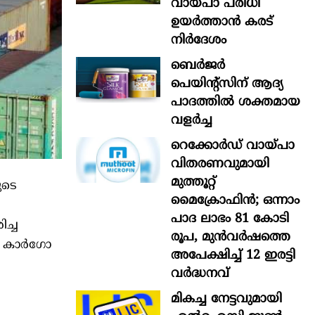
വായ്പാ പരിധി
ഉയർത്താൻ കരട്
നിർദേശം
ബെർജർ
പെയിന്റ്സിന് ആദ്യ
പാദത്തിൽ ശക്തമായ
വളർച്ച
റെക്കോർഡ് വായ്പാ
വിതരണവുമായി
മുത്തൂറ്റ്
ുടെ
മൈക്രോഫിൻ; ഒന്നാം
പാദ ലാഭം 81 കോടി
ച്ച
രൂപ, മുൻവർഷത്തെ
ജി കാർഗോ
അപേക്ഷിച്ച് 12 ഇരട്ടി
വർദ്ധനവ്
മികച്ച നേട്ടവുമായി