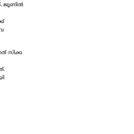
്. ജൂണിൽ
ക്
ൈവ
നത് സിക്ക
്.
യി