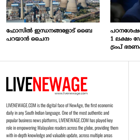
ഫോസിൽ ഇന്ധനങ്ങളോട് ബൈ
പഠനശേഷം 
പറയാൻ ചൈന
1 ലക്ഷം 
ട്രംപ് ഭരണ
LIVENEWAGE.COM is the digital face of NewAge, the first economic
daily in any South Indian language. One of the most authentic and
popular business news platforms, LIVENEWAGE.COM has played key
role in empowering Malayalee readers across the globe, providing them
with in-depth knowledge and valuable update, across multiple areas