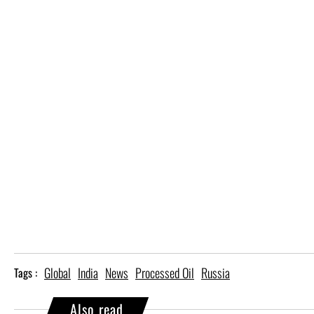
Global
India
News
Processed Oil
Russia
Tags :
Also read