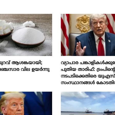
ുറവ് ആശങ്കയായി;
വ്യാപാര പങ്കാളികൾക്ക
ചസാര വില ഉയര്‍ന്നു
പുതിയ താരിഫ്: ട്രംപിന്‍റ
നടപടിക്കെതിരെ യുഎസ
സംസ്ഥാനങ്ങൾ കോടതി