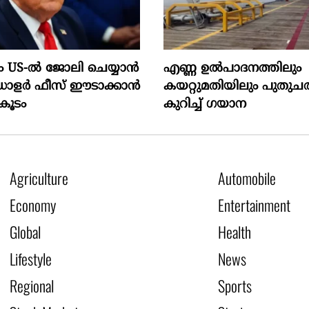
US-ൽ ജോലി ചെയ്യാൻ
എണ്ണ ഉൽപാദനത്തിലും
ഡോളർ ഫീസ് ഈടാക്കാൻ
കയറ്റുമതിയിലും പുതുചരി
കൂടം
കുറിച്ച് ഗയാന
Agriculture
Automobile
Economy
Entertainment
Global
Health
Lifestyle
News
Regional
Sports