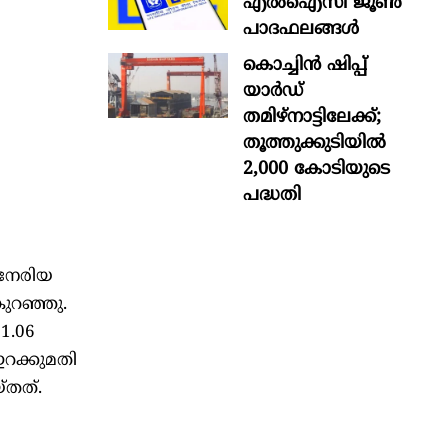
എൽഐസി ജൂൺ
പാദഫലങ്ങൾ
കൊച്ചിന്‍ ഷിപ്പ്
യാർഡ്
തമിഴ്നാട്ടിലേക്ക്;
തൂത്തുക്കുടിയിൽ
2,000 കോടിയുടെ
പദ്ധതി
 നേരിയ
കുറഞ്ഞു.
1.06
റക്കുമതി
്തത്.