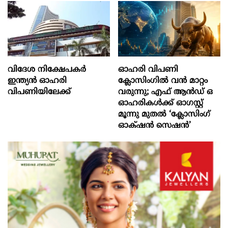
വിദേശ നിക്ഷേപകര്‍
ഓഹരി വിപണി
ഇന്ത്യൻ ഓഹരി
ക്ലോസിംഗിൽ വൻ മാറ്റം
വിപണിയിലേക്ക്
വരുന്നു; എഫ് ആൻഡ് ഒ
ഓഹരികൾക്ക് ഓഗസ്റ്റ്
മൂന്നു മുതൽ ‘ക്ലോസിംഗ്
ഓക്‌ഷൻ സെഷൻ’