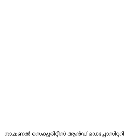
നാഷണല്‍ സെക്യൂരിറ്റീസ് ആൻഡ് ഡെപ്പോസിറ്ററി