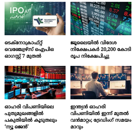
ടെക്‌നോക്രാഫ്‌റ്റ്‌
ജൂലൈയില്‍ വിദേശ
വെഞ്ച്വേഴ്‌സ്‌ ഐപിഒ
നിക്ഷേപകര്‍ 20,200 കോടി
ഓഗസ്റ്റ്‌ 7 മുതല്‍
രൂപ നിക്ഷേപിച്ചു
ഓഹരി വിപണിയിലെ
ഇന്ത്യൻ ഓഹരി
പുതുമുഖങ്ങളിൽ
വിപണിയിൽ ഇന്ന് മുതൽ
പകുതിയിൽ കൂടുതലും
വൻമാറ്റം; ട്രേഡിംഗ് സമയം
‘ന്യൂ ജെൻ’
മാറും