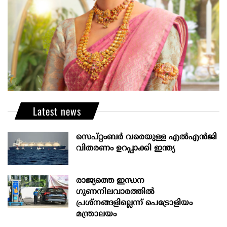
Latest news
സെപ്റ്റംബർ വരെയുള്ള എൽഎൻജി
വിതരണം ഉറപ്പാക്കി ഇന്ത്യ
രാജ്യത്തെ ഇന്ധന
ഗുണനിലവാരത്തില്‍
പ്രശ്‌നങ്ങളില്ലെന്ന് പെട്രോളിയം
മന്ത്രാലയം