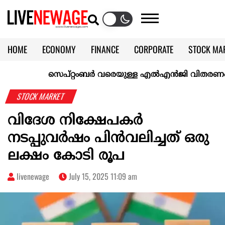
HOME
ECONOMY
FINANCE
CORPORATE
STOCK MA
CALENDAR
KERALA @70
സെപ്റ്റംബർ വരെയുള്ള എൽഎൻജി വിതരണം ഉറപ്പാക്
STOCK MARKET
വിദേശ നിക്ഷേപകർ
നടപ്പുവർഷം പിൻവലിച്ചത് ഒരു
ലക്ഷം കോടി രൂപ
livenewage
July 15, 2025 11:09 am