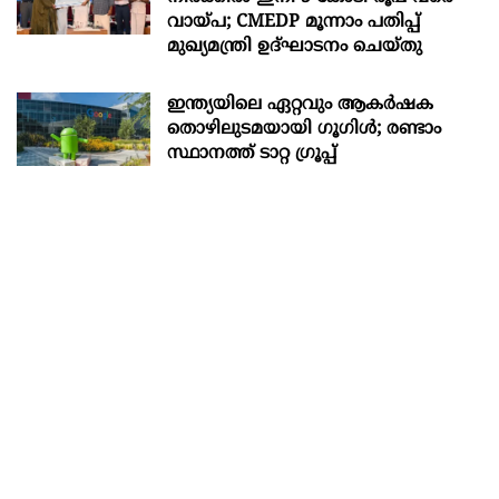
വായ്പ; CMEDP മൂന്നാം പതിപ്പ്
മുഖ്യമന്ത്രി ഉദ്ഘാടനം ചെയ്തു
ഇന്ത്യയിലെ ഏറ്റവും ആകര്‍ഷക
തൊഴിലുടമയായി ഗൂഗിള്‍; രണ്ടാം
സ്ഥാനത്ത് ടാറ്റ ഗ്രൂപ്പ്