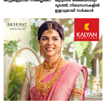
കിറ്റുകളുമായി സപ്ലൈകോ
കൂടുതൽ കൈയെത്തും
ദൂരത്ത്; നിബന്ധനകളിൽ
ഇളവുമായി സർക്കാർ