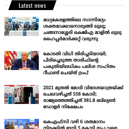
Latest news
മധ്യകേരളത്തിലെ സാന്നിദ്ധ്യം
ശക്തമാക്കാനൊരുങ്ങി ലുലു;
ചങ്ങനാശ്ശേരി കെജിഎ മാളിൽ ലുലു
ഹൈപ്പർമാർക്കറ്റ് വരുന്നു
കോടതി വിധി തിരിച്ചടിയായി;
പിരിച്ചെടുത്ത താരിഫിന്‍റെ
പകുതിയിലധികം പലിശ സഹിതം
റീഫണ്ട് ചെയ്ത് ട്രംപ്
2021 മുതൽ മോദി വിദേശയാത്രയ്ക്ക്
ചെലവഴിച്ചത് 558 കോടി;
രാജ്യത്തെത്തിച്ചത് 381.8 ബില്യൺ
ഡോളർ നിക്ഷേപം
കെഎഫ്സി വഴി 6 ശതമാനം
നിരക്കിൽ ഇനി 5 കോടി രൂപ വരെ