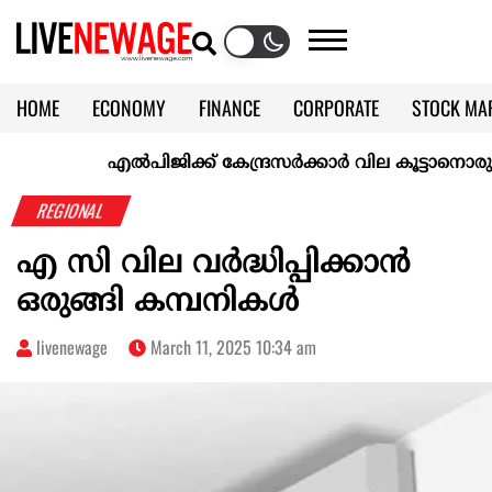
HOME
ECONOMY
FINANCE
CORPORATE
STOCK MA
CALENDAR
KERALA @70
എല്‍പിജിക്ക് കേന്ദ്രസർക്കാർ വില കൂട്ടാനൊരുങ്ങുന്നുവെ
REGIONAL
എ സി വില വർദ്ധിപ്പിക്കാൻ
ഒരുങ്ങി കമ്പനികള്‍
livenewage
March 11, 2025 10:34 am