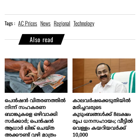
AC Prices
News
Regional
Technology
Tags :
Also read
പെൻഷൻ വിതരണത്തിൽ
കാലവർഷക്കെടുതിയിൽ
നിന്ന് സഹകരണ
മരിച്ചവരുടെ
ബാങ്കുകളെ ഒഴിവാക്കി
കുടുംബങ്ങൾക്ക് 8ലക്ഷം
സർക്കാർ; പെൻഷൻ
രൂപ ധനസഹായം; വീട്ടിൽ
ആധാർ‌ ലിങ്ക് ചെയ്ത
വെള്ളം കയറിയവർക്ക്
അക്കൗണ്ട് വഴി മാത്രം
10,000