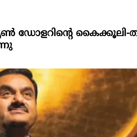
ൺ ഡോളറിന്റെ കൈക്കൂലി-തട്ടി
്നു