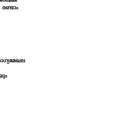
കര്‍ഷക
 രണ്ടാം
ോഗ്യമേഖല
യും