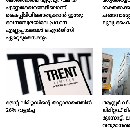
ലോകത്തിലെ ഏറ്റവും വലിയ
മധ്യകേരളത്
എണ്ണശേഖരങ്ങളിലൊന്ന്
ശക്തമാക്ക
കൈപ്പിടിയിലൊതുക്കാന്‍ ഇന്ത്യ;
ചങ്ങനാശ്
വെനസ്വേലയിലെ പ്രധാന
ലുലു ഹൈപ്പ
എണ്ണപ്പാടങ്ങള്‍ ഒഎന്‍ജിസി
ഏറ്റെടുത്തേക്കും
ട്രെന്റ് ലിമിറ്റഡിന്റെ അറ്റാദായത്തിൽ
ആസ്റ്റർ ഡി
26% വളര്‍ച്ച
ലിമിറ്റഡ് 
മുന്നോട്ട്
വരുമാനത്ത