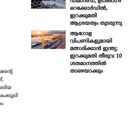
ഡിമാൻഡ്; ഉപഭോഗം
റെക്കോർഡിൽ,
ഇറക്കുമതി
ആശ്രയത്വം തുടരുന്നു
ആഗോള
വിപണികളുമായി
മത്സരിക്കാൻ ഇന്ത്യ;
ഇറക്കുമതി തീരുവ 10
ശതമാനത്തിൽ
താഴെയാക്കും
ഷന്റെ
്.
വലിയ
ൈക്കൂലി
കം