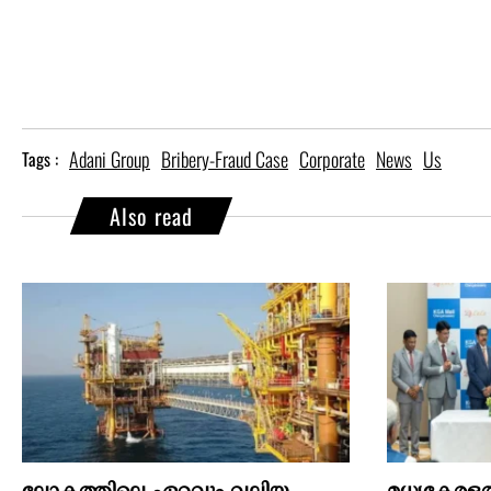
Adani Group
Bribery-Fraud Case
Corporate
News
Us
Tags :
Also read