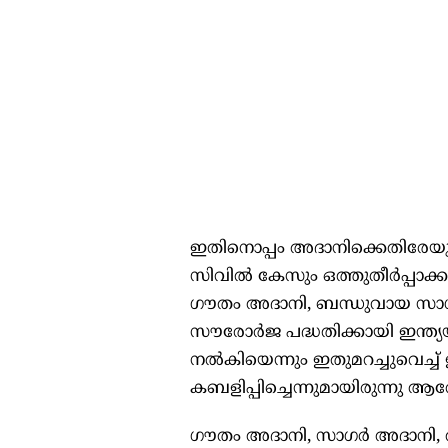
ഇതിനൊപ്പം അദാനിക്കെതിരേയുള്
സിവിൽ കേസും ഒത്തുതീർപ്പാക്കാനു
ഗൗതം അദാനി, ബന്ധുവായ സാഗർ
സൗരോർജ പദ്ധതിക്കായി ഇന്ത്യ
നൽകിയെന്നും ഇതുമറച്ചുവെച്
കബളിപ്പിച്ചെന്നുമായിരുന്നു
ഗൗതം അദാനി, സാഗർ അദാനി, 