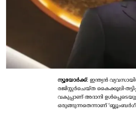
ന്യൂയോർക്ക്
: ഇന്ത്യൻ വ്യവസ
രജിസ്റ്റർചെയ്ത കൈക്കൂലി-തട്ടി
വകുപ്പാണ് അദാനി ഉൾപ്പെടെയു
ഒരുങ്ങുന്നതെന്നാണ് ‘ബ്ലൂംബർഗ്’ റി