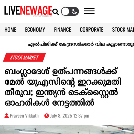
HOME
ECONOMY
FINANCE
CORPORATE
STOCK MA
CALENDAR
KERALA @70
എല്‍പിജിക്ക് കേന്ദ്രസർക്കാർ വില കൂട്ടാനൊരുങ്ങുന്നുവെ
STOCK MARKET
ബംഗ്ലാദേശ് ഉത്പന്നങ്ങള്‍ക്ക്
മേല്‍ യുഎസിന്റെ ഇറക്കുമതി
തീരുവ; ഇന്ത്യന്‍ ടെക്‌സ്റ്റൈല്‍
ഓഹരികള്‍ നേട്ടത്തില്‍
Praveen Vikkath
July 8, 2025 12:37 pm