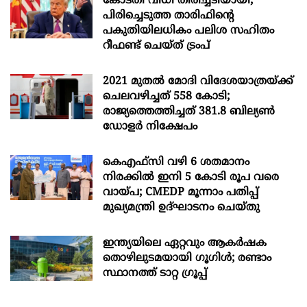
കോടതി വിധി തിരിച്ചടിയായി;
പിരിച്ചെടുത്ത താരിഫിന്‍റെ
പകുതിയിലധികം പലിശ സഹിതം
റീഫണ്ട് ചെയ്ത് ട്രംപ്
2021 മുതൽ മോദി വിദേശയാത്രയ്ക്ക്
ചെലവഴിച്ചത് 558 കോടി;
രാജ്യത്തെത്തിച്ചത് 381.8 ബില്യൺ
ഡോളർ നിക്ഷേപം
കെഎഫ്സി വഴി 6 ശതമാനം
നിരക്കിൽ ഇനി 5 കോടി രൂപ വരെ
വായ്പ; CMEDP മൂന്നാം പതിപ്പ്
മുഖ്യമന്ത്രി ഉദ്ഘാടനം ചെയ്തു
ഇന്ത്യയിലെ ഏറ്റവും ആകര്‍ഷക
തൊഴിലുടമയായി ഗൂഗിള്‍; രണ്ടാം
സ്ഥാനത്ത് ടാറ്റ ഗ്രൂപ്പ്