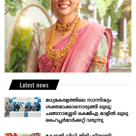
Latest news
മധ്യകേരളത്തിലെ സാന്നിദ്ധ്യം
ശക്തമാക്കാനൊരുങ്ങി ലുലു;
ചങ്ങനാശ്ശേരി കെജിഎ മാളിൽ ലുലു
ഹൈപ്പർമാർക്കറ്റ് വരുന്നു