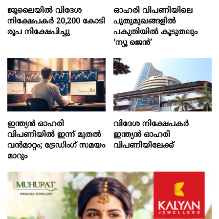
ജൂലൈയില്‍ വിദേശ
ഓഹരി വിപണിയിലെ
നിക്ഷേപകര്‍ 20,200 കോടി
പുതുമുഖങ്ങളിൽ
രൂപ നിക്ഷേപിച്ചു
പകുതിയിൽ കൂടുതലും
‘ന്യൂ ജെൻ’
ഇന്ത്യൻ ഓഹരി
വിദേശ നിക്ഷേപകര്‍
വിപണിയിൽ ഇന്ന് മുതൽ
ഇന്ത്യൻ ഓഹരി
വൻമാറ്റം; ട്രേഡിംഗ് സമയം
വിപണിയിലേക്ക്
മാറും