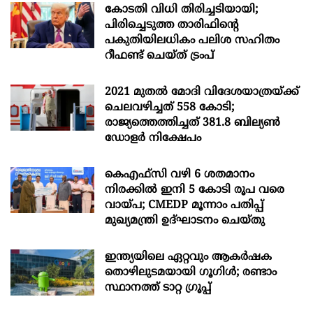
കോടതി വിധി തിരിച്ചടിയായി;
പിരിച്ചെടുത്ത താരിഫിന്‍റെ
പകുതിയിലധികം പലിശ സഹിതം
റീഫണ്ട് ചെയ്ത് ട്രംപ്
2021 മുതൽ മോദി വിദേശയാത്രയ്ക്ക്
ചെലവഴിച്ചത് 558 കോടി;
രാജ്യത്തെത്തിച്ചത് 381.8 ബില്യൺ
ഡോളർ നിക്ഷേപം
കെഎഫ്സി വഴി 6 ശതമാനം
നിരക്കിൽ ഇനി 5 കോടി രൂപ വരെ
വായ്പ; CMEDP മൂന്നാം പതിപ്പ്
മുഖ്യമന്ത്രി ഉദ്ഘാടനം ചെയ്തു
ഇന്ത്യയിലെ ഏറ്റവും ആകര്‍ഷക
തൊഴിലുടമയായി ഗൂഗിള്‍; രണ്ടാം
സ്ഥാനത്ത് ടാറ്റ ഗ്രൂപ്പ്