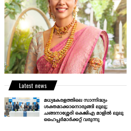
Latest news
മധ്യകേരളത്തിലെ സാന്നിദ്ധ്യം
ശക്തമാക്കാനൊരുങ്ങി ലുലു;
ചങ്ങനാശ്ശേരി കെജിഎ മാളിൽ ലുലു
ഹൈപ്പർമാർക്കറ്റ് വരുന്നു