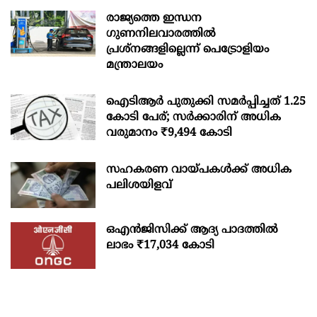
രാജ്യത്തെ ഇന്ധന
ഗുണനിലവാരത്തില്‍
പ്രശ്‌നങ്ങളില്ലെന്ന് പെട്രോളിയം
മന്ത്രാലയം
ഐടിആര്‍ പുതുക്കി സമർപ്പിച്ചത് 1.25
കോടി പേര്; സർക്കാരിന് അധിക
വരുമാനം ₹9,494 കോടി
സഹകരണ വായ്പകള്‍ക്ക് അധിക
പലിശയിളവ്
ഒഎന്‍ജിസിക്ക് ആദ്യ പാദത്തില്‍
ലാഭം ₹17,034 കോടി