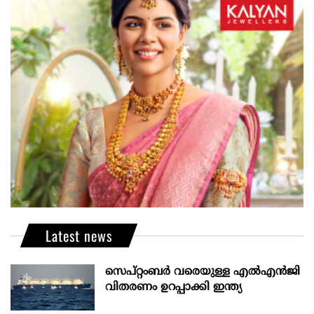
Latest news
സെപ്റ്റംബർ വരെയുള്ള എൽഎൻജി
വിതരണം ഉറപ്പാക്കി ഇന്ത്യ