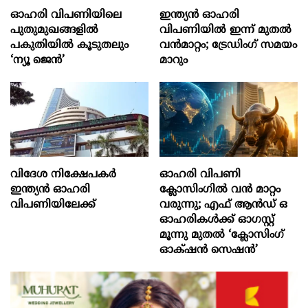
ഓഹരി വിപണിയിലെ
ഇന്ത്യൻ ഓഹരി
പുതുമുഖങ്ങളിൽ
വിപണിയിൽ ഇന്ന് മുതൽ
പകുതിയിൽ കൂടുതലും
വൻമാറ്റം; ട്രേഡിംഗ് സമയം
‘ന്യൂ ജെൻ’
മാറും
വിദേശ നിക്ഷേപകര്‍
ഓഹരി വിപണി
ഇന്ത്യൻ ഓഹരി
ക്ലോസിംഗിൽ വൻ മാറ്റം
വിപണിയിലേക്ക്
വരുന്നു; എഫ് ആൻഡ് ഒ
ഓഹരികൾക്ക് ഓഗസ്റ്റ്
മൂന്നു മുതൽ ‘ക്ലോസിംഗ്
ഓക്‌ഷൻ സെഷൻ’