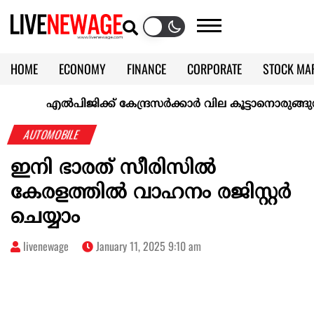
HOME
ECONOMY
FINANCE
CORPORATE
STOCK MA
CALENDAR
KERALA @70
എല്‍പിജിക്ക് കേന്ദ്രസർക്കാർ വില കൂട്ടാനൊരുങ്ങുന്നുവെന്ന് റ
AUTOMOBILE
ഇനി ഭാരത് സീരിസിൽ
കേരളത്തിൽ വാഹനം രജിസ്റ്റർ
ചെയ്യാം
livenewage
January 11, 2025 9:10 am