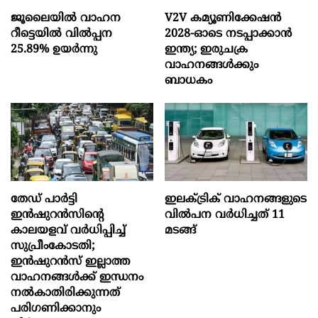
ജൂലൈയിൽ വാഹന
V2V കമ്യൂണിക്കേഷൻ
റീട്ടെയിൽ വിൽപ്പന
2028-ഓടെ നടപ്പാക്കാൻ
25.89% ഉയർന്നു
ഇന്ത്യ; ഇരുചക്ര
വാഹനങ്ങൾക്കും
ബാധകം
തേഡ് പാർട്ടി
ഇലക്ട്രിക് വാഹനങ്ങളുടെ
ഇൻഷുറൻസിന്റെ
വിൽപന വർധിച്ചത് 11
കാലയളവ് വർധിപ്പിച്ച്
മടങ്ങ്
സുപ്രീംകോടതി;
ഇൻഷുറൻസ് ഇല്ലാത്ത
വാഹനങ്ങൾക്ക് ഇന്ധനം
നൽകാതിരിക്കുന്നത്
പരിഗണിക്കാനും