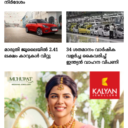
നിർദേശം
മാരുതി ജൂലൈയിൽ 2.41
34 ശതമാനം വാർഷിക
ലക്ഷം കാറുകൾ വിറ്റു
വളർച്ച കൈവരിച്ച്
ഇന്ത്യൻ വാഹന വിപണി