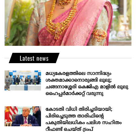
Latest news
മധ്യകേരളത്തിലെ സാന്നിദ്ധ്യം
ശക്തമാക്കാനൊരുങ്ങി ലുലു;
ചങ്ങനാശ്ശേരി കെജിഎ മാളിൽ ലുലു
ഹൈപ്പർമാർക്കറ്റ് വരുന്നു
കോടതി വിധി തിരിച്ചടിയായി;
പിരിച്ചെടുത്ത താരിഫിന്‍റെ
പകുതിയിലധികം പലിശ സഹിതം
റീഫണ്ട് ചെയ്ത് ട്രംപ്