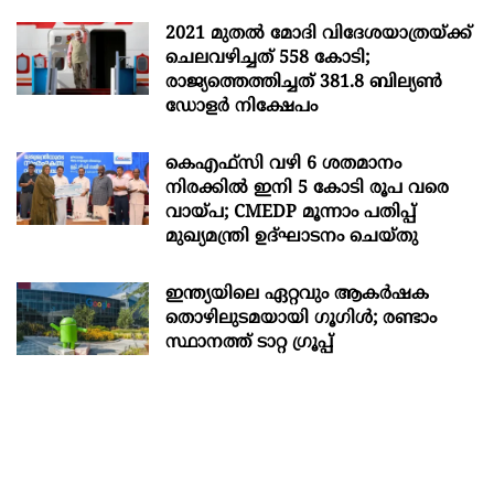
2021 മുതൽ മോദി വിദേശയാത്രയ്ക്ക്
ചെലവഴിച്ചത് 558 കോടി;
രാജ്യത്തെത്തിച്ചത് 381.8 ബില്യൺ
ഡോളർ നിക്ഷേപം
കെഎഫ്സി വഴി 6 ശതമാനം
നിരക്കിൽ ഇനി 5 കോടി രൂപ വരെ
വായ്പ; CMEDP മൂന്നാം പതിപ്പ്
മുഖ്യമന്ത്രി ഉദ്ഘാടനം ചെയ്തു
ഇന്ത്യയിലെ ഏറ്റവും ആകര്‍ഷക
തൊഴിലുടമയായി ഗൂഗിള്‍; രണ്ടാം
സ്ഥാനത്ത് ടാറ്റ ഗ്രൂപ്പ്