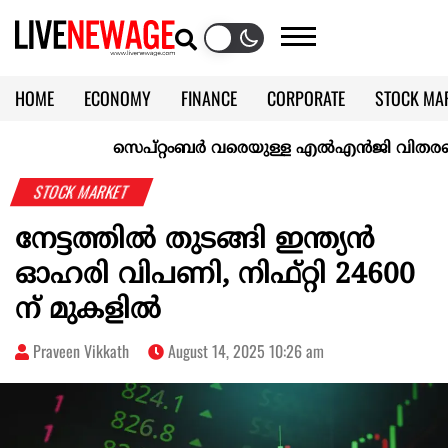
HOME
ECONOMY
FINANCE
CORPORATE
STOCK MA
CALENDAR
KERALA @70
സെപ്റ്റംബർ വരെയുള്ള എൽഎൻജി വിതരണം ഉറപ്പാ
STOCK MARKET
നേട്ടത്തില്‍ തുടങ്ങി ഇന്ത്യന്‍
ഓഹരി വിപണി, നിഫ്റ്റി 24600
ന് മുകളില്‍
Praveen Vikkath
August 14, 2025 10:26 am