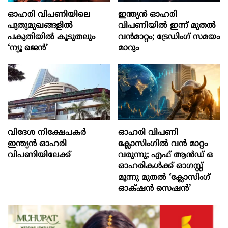
ഓഹരി വിപണിയിലെ
ഇന്ത്യൻ ഓഹരി
പുതുമുഖങ്ങളിൽ
വിപണിയിൽ ഇന്ന് മുതൽ
പകുതിയിൽ കൂടുതലും
വൻമാറ്റം; ട്രേഡിംഗ് സമയം
‘ന്യൂ ജെൻ’
മാറും
വിദേശ നിക്ഷേപകര്‍
ഓഹരി വിപണി
ഇന്ത്യൻ ഓഹരി
ക്ലോസിംഗിൽ വൻ മാറ്റം
വിപണിയിലേക്ക്
വരുന്നു; എഫ് ആൻഡ് ഒ
ഓഹരികൾക്ക് ഓഗസ്റ്റ്
മൂന്നു മുതൽ ‘ക്ലോസിംഗ്
ഓക്‌ഷൻ സെഷൻ’