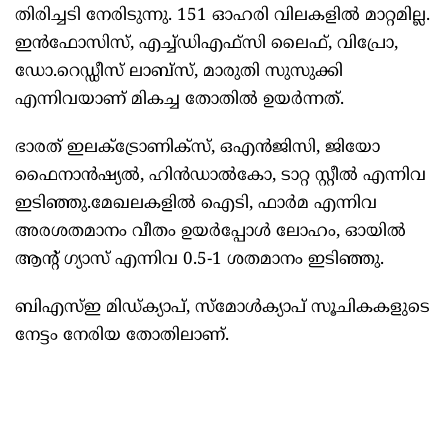
തിരിച്ചടി നേരിടുന്നു. 151 ഓഹരി വിലകളില്‍ മാറ്റമില്ല.
ഇന്‍ഫോസിസ്, എച്ച്ഡിഎഫ്‌സി ലൈഫ്, വിപ്രോ,
ഡോ.റെഡ്ഡീസ് ലാബ്‌സ്, മാരുതി സുസുക്കി
എന്നിവയാണ് മികച്ച തോതില്‍ ഉയര്‍ന്നത്.
ഭാരത് ഇലക്ട്രോണിക്‌സ്, ഒഎന്‍ജിസി, ജിയോ
ഫൈനാന്‍ഷ്യല്‍, ഹിന്‍ഡാല്‍കോ, ടാറ്റ സ്റ്റീല്‍ എന്നിവ
ഇടിഞ്ഞു.മേഖലകളില്‍ ഐടി, ഫാര്‍മ എന്നിവ
അരശതമാനം വീതം ഉയര്‍പ്പോള്‍ ലോഹം, ഓയില്‍
ആന്റ് ഗ്യാസ് എന്നിവ 0.5-1 ശതമാനം ഇടിഞ്ഞു.
ബിഎസ്ഇ മിഡ്ക്യാപ്, സ്‌മോള്‍ക്യാപ് സൂചികകളുടെ
നേട്ടം നേരിയ തോതിലാണ്.