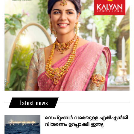
Latest news
സെപ്റ്റംബർ വരെയുള്ള എൽഎൻജി
വിതരണം ഉറപ്പാക്കി ഇന്ത്യ