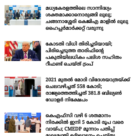
മധ്യകേരളത്തിലെ സാന്നിദ്ധ്യം
ശക്തമാക്കാനൊരുങ്ങി ലുലു;
ചങ്ങനാശ്ശേരി കെജിഎ മാളിൽ ലുലു
ഹൈപ്പർമാർക്കറ്റ് വരുന്നു
കോടതി വിധി തിരിച്ചടിയായി;
പിരിച്ചെടുത്ത താരിഫിന്‍റെ
പകുതിയിലധികം പലിശ സഹിതം
റീഫണ്ട് ചെയ്ത് ട്രംപ്
2021 മുതൽ മോദി വിദേശയാത്രയ്ക്ക്
ചെലവഴിച്ചത് 558 കോടി;
രാജ്യത്തെത്തിച്ചത് 381.8 ബില്യൺ
ഡോളർ നിക്ഷേപം
കെഎഫ്സി വഴി 6 ശതമാനം
നിരക്കിൽ ഇനി 5 കോടി രൂപ വരെ
വായ്പ; CMEDP മൂന്നാം പതിപ്പ്
മുഖ്യമന്ത്രി ഉദ്ഘാടനം ചെയ്തു