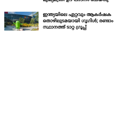
ഇന്ത്യയിലെ ഏറ്റവും ആകര്‍ഷക
തൊഴിലുടമയായി ഗൂഗിള്‍; രണ്ടാം
സ്ഥാനത്ത് ടാറ്റ ഗ്രൂപ്പ്