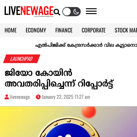
HOME
ECONOMY
FINANCE
CORPORATE
STOCK MA
CALENDAR
KERALA @70
എല്‍പിജിക്ക് കേന്ദ്രസർക്കാർ വില കൂട്ടാനൊരുങ്ങുന്
LAUNCHPAD
ജിയോ കോയിൻ
അവതരിപ്പിച്ചെന്ന് റിപ്പോർട്ട്
livenewage
January 22, 2025 11:27 am