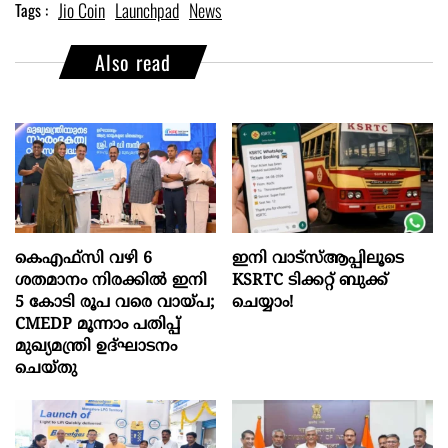
Jio Coin
Launchpad
News
Tags :
Also read
കെഎഫ്സി വഴി 6
ഇനി വാട്‌സ്ആപ്പിലൂടെ
ശതമാനം നിരക്കിൽ ഇനി
KSRTC ടിക്കറ്റ് ബുക്ക്
5 കോടി രൂപ വരെ വായ്പ;
ചെയ്യാം!
CMEDP മൂന്നാം പതിപ്പ്
മുഖ്യമന്ത്രി ഉദ്ഘാടനം
ചെയ്തു