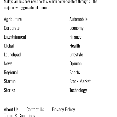
Malayalam business news portals, which deliver content through all the
major news aggregator platforms.
Agriculture
Automobile
Corporate
Economy
Entertainment
Finance
Global
Health
Launchpad
Lifestyle
News
Opinion
Regional
Sports
Startup
Stock Market
Stories
Technology
About Us
Contact Us
Privacy Policy
Terms & Conditions