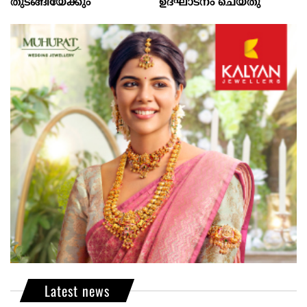
തുടങ്ങിയേക്കും
ഉദ്ഘാടനം ചെയ്തു
Latest news