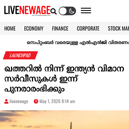
HOME
ECONOMY
FINANCE
CORPORATE
STOCK MA
CALENDAR
KERALA @70
സെപ്റ്റംബർ വരെയുള്ള എൽഎൻജി വിതരണം ഉറപ്പാക്ക
LAUNCHPAD
ഖത്തറിൽ നിന്ന് ഇന്ത്യൻ വിമാന
സർവീസുകൾ ഇന്ന്
പുനരാരംഭിക്കും
livenewage
May 1, 2026 8:14 am