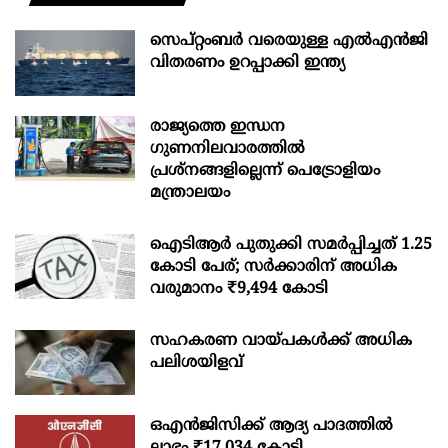
സെപ്റ്റംബർ വരെയുള്ള എൽഎൻജി
വിതരണം ഉറപ്പാക്കി ഇന്ത്യ
രാജ്യത്തെ ഇന്ധന
ഗുണനിലവാരത്തില്‍
പ്രശ്‌നങ്ങളില്ലെന്ന് പെട്രോളിയം
മന്ത്രാലയം
ഐടിആര്‍ പുതുക്കി സമർപ്പിച്ചത് 1.25
കോടി പേര്; സർക്കാരിന് അധിക
വരുമാനം ₹9,494 കോടി
സഹകരണ വായ്പകള്‍ക്ക് അധിക
പലിശയിളവ്
ഒഎന്‍ജിസിക്ക് ആദ്യ പാദത്തില്‍