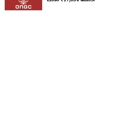
ലാഭം ₹17,034 കോടി