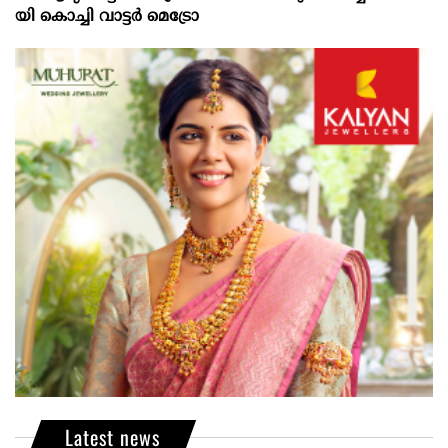
യി കൊ​ച്ചി വാ​ട്ട​ര്‍ മെ​ട്രോ
Latest news