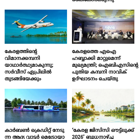
കൈകോര്‍ക്കുന്നു
കേരളത്തിന്റെ
കേരളത്തെ എഐ
വിമാനക്കമ്പനി
ഹബ്ബാക്കി മാറ്റുമെന്ന്
യാഥാര്‍ത്ഥ്യമാകുന്നു;
മുഖ്യമന്ത്രി; ഐബിഎസിന്റെ
സര്‍വീസ് ഏപ്രിലില്‍
പുതിയ കമ്പനി നാവിക്
തുടങ്ങിയേക്കും
ഉദ്ഘാടനം ചെയ്തു
കാ​ര്‍​ബ​ണ്‍ ക്രെ​ഡി​റ്റ് നേ​ടു​
‘കേരള ജിസിസി ഔട്ട്ലുക്ക്
ന്ന ആ​ദ്യ വാ​ട്ട​ര്‍ മെ​ട്രോ​യാ​
2026’ ബുധനാഴ്ച്ച