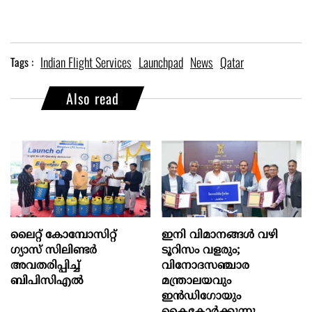
Indian Flight Services
Launchpad
News
Qatar
Tags :
Also read
ലൈറ്റ് കോമ്പോസിറ്റ്
ഇനി വിമാനങ്ങള്‍ വഴി
ഗ്യാസ് സിലിണ്ടർ
ടൂറിസം വളരും;
അവതരിപ്പിച്ച്
വിനോദസഞ്ചാര
ബിപിസിഎൽ
മന്ത്രാലയവും
ഇന്‍ഡിഗോയും