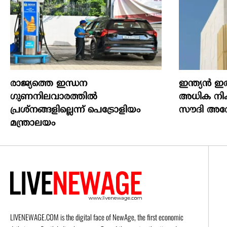
രാജ്യത്തെ ഇന്ധന
ഇന്ത്യൻ ഇര
ഗുണനിലവാരത്തില്‍
അധിക നികു
പ്രശ്‌നങ്ങളില്ലെന്ന് പെട്രോളിയം
സൗദി അറേ
മന്ത്രാലയം
LIVENEWAGE.COM is the digital face of NewAge, the first economic