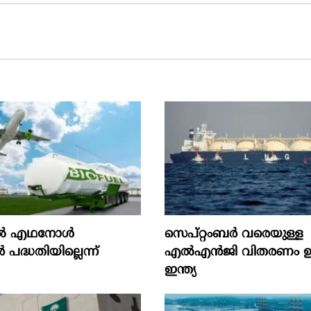
‍ എഥനോള്‍
സെപ്റ്റംബർ വരെയുള്ള
‍ പദ്ധതിയില്ലെന്ന്
എൽഎൻജി വിതരണം ഉറപ്
ഇന്ത്യ