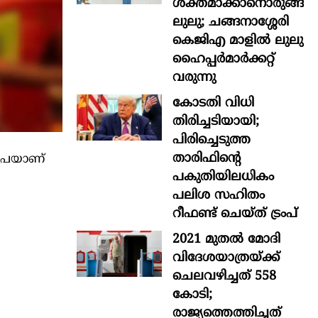
ശക്തമാക്കാനൊരുങ്ങി
ലുലു; ചങ്ങനാശ്ശേരി
കെജിഎ മാളിൽ ലുലു
ഹൈപ്പർമാർക്കറ്റ്
വരുന്നു
കോടതി വിധി
തിരിച്ചടിയായി;
പിരിച്ചെടുത്ത
താരിഫിന്‍റെ
രൂപയാണ്
പകുതിയിലധികം
പലിശ സഹിതം
റീഫണ്ട് ചെയ്ത് ട്രംപ്
2021 മുതൽ മോദി
വിദേശയാത്രയ്ക്ക്
ചെലവഴിച്ചത് 558
കോടി;
രാജ്യത്തെത്തിച്ചത്