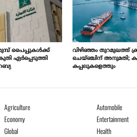
ുമ്പ് പൈപ്പുകൾക്ക്
വിഴിഞ്ഞം തുറമുഖത്ത് ക്ര
തി ഏർപ്പെടുത്തി
ചെയ്ഞ്ചിന് അനുമതി; 
ബ്യ
കപ്പലുകളെത്തും
Agriculture
Automobile
Economy
Entertainment
Global
Health