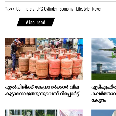
Commercial LPG Cylinder
Economy
Lifestyle
News
Tags :
Also read
എല്‍പിജിക്ക് കേന്ദ്രസർക്കാർ വില
എടിഎഫില്
കൂട്ടാനൊരുങ്ങുന്നുവെന്ന് റിപ്പോർട്ട്
കലര്‍ത്താന്
കേന്ദ്രം