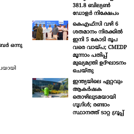
381.8 ബില്യൺ
ഡോളർ നിക്ഷേപം
കെഎഫ്സി വഴി 6
ശതമാനം നിരക്കിൽ
ഇനി 5 കോടി രൂപ
ബർ ഒന്നു
വരെ വായ്പ; CMEDP
മൂന്നാം പതിപ്പ്
മുഖ്യമന്ത്രി ഉദ്ഘാടനം
ൂപയായി
ചെയ്തു
ഇന്ത്യയിലെ ഏറ്റവും
ആകര്‍ഷക
തൊഴിലുടമയായി
ഗൂഗിള്‍; രണ്ടാം
സ്ഥാനത്ത് ടാറ്റ ഗ്രൂപ്പ്