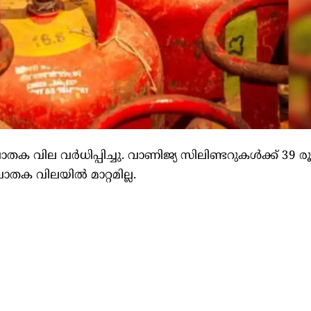
ാതക വില വർധിപ്പിച്ചു. വാണിജ്യ സിലിണ്ടറുകൾക്ക് 39 
ാതക വിലയിൽ മാറ്റമില്ല.