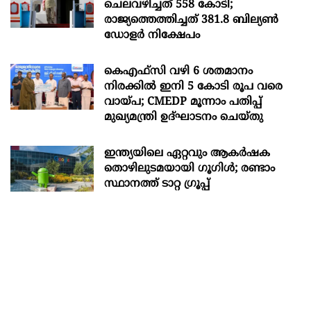
ചെലവഴിച്ചത് 558 കോടി;
രാജ്യത്തെത്തിച്ചത് 381.8 ബില്യൺ
ഡോളർ നിക്ഷേപം
കെഎഫ്സി വഴി 6 ശതമാനം
നിരക്കിൽ ഇനി 5 കോടി രൂപ വരെ
വായ്പ; CMEDP മൂന്നാം പതിപ്പ്
മുഖ്യമന്ത്രി ഉദ്ഘാടനം ചെയ്തു
ഇന്ത്യയിലെ ഏറ്റവും ആകര്‍ഷക
തൊഴിലുടമയായി ഗൂഗിള്‍; രണ്ടാം
സ്ഥാനത്ത് ടാറ്റ ഗ്രൂപ്പ്