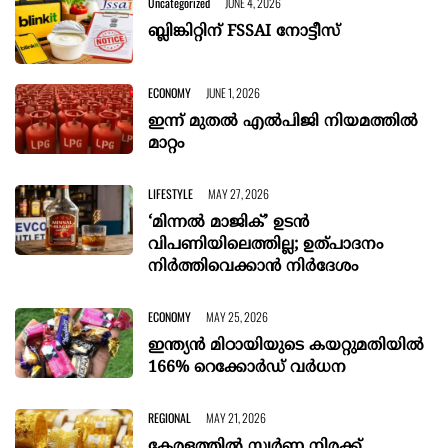
Uncategorized
JUNE 4, 2026
ബ്ലിങ്കിറ്റിന് FSSAI നോട്ടീസ്
ECONOMY
JUNE 1, 2026
ഇന്ന് മുതൽ എൽപിജി നിയമത്തിൽ
മാറ്റം
LIFESTYLE
MAY 27, 2026
‘മിന്നൽ മാജിക്’ ഉടൻ
വിപണിയിലെത്തില്ല; ഉത്പാദനം
നിർത്തിവെക്കാൻ നിർദേശം
ECONOMY
MAY 25, 2026
ഇന്ത്യൻ മിഠായിയുടെ കയറ്റുമതിയിൽ
166% റെക്കോർഡ് വര്‍ധന
REGIONAL
MAY 21, 2026
കേരളത്തില്‍ സ്വര്‍ണ നിരക്ക്