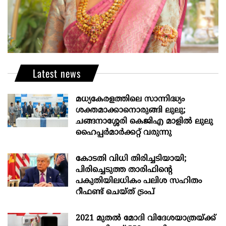
Latest news
മധ്യകേരളത്തിലെ സാന്നിദ്ധ്യം
ശക്തമാക്കാനൊരുങ്ങി ലുലു;
ചങ്ങനാശ്ശേരി കെജിഎ മാളിൽ ലുലു
ഹൈപ്പർമാർക്കറ്റ് വരുന്നു
കോടതി വിധി തിരിച്ചടിയായി;
പിരിച്ചെടുത്ത താരിഫിന്‍റെ
പകുതിയിലധികം പലിശ സഹിതം
റീഫണ്ട് ചെയ്ത് ട്രംപ്
2021 മുതൽ മോദി വിദേശയാത്രയ്ക്ക്