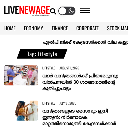
HOME
ECONOMY
FINANCE
CORPORATE
STOCK MA
CALENDAR
KERALA @70
എല്‍പിജിക്ക് കേന്ദ്രസർക്കാർ വില കൂട്ടാനൊരുങ
Tag: lifestyle
LIFESTYLE
AUGUST 1, 2026
ഖദർ വസ്ത്രങ്ങൾക്ക് പ്രിയമേറുന്നു;
വില്‍പനയില്‍ 30 ശതമാനത്തിന്റെ
കുതിച്ചുചാട്ടം
LIFESTYLE
JULY 31, 2026
വസ്ത്രങ്ങളുടെ സൈസും ഇനി
ഇന്ത്യൻ; നിര്‍ണായക
മാറ്റത്തിനൊരുങ്ങി കേന്ദ്രസര്‍ക്കാര്‍