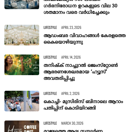
ഗർഭനിരോധന ഉറകളുടെ വില 30
ശതമാനം വരെ വർധിച്ചേക്കും
LIFESTYLE
APRIL 23, 2026
ആഡംബര വിവാഹങ്ങള്‍ കേരളത്തെ
കൈയൊഴിയുന്നു
LIFESTYLE
APRIL 14, 2026
തനിഷ്‌ക് നാച്ചുറൽ ജെംസ്‌റ്റോണ്‍
ആഭരണശേഖരമായ ‘ഹ്യൂസ്’
അവതരിപ്പിച്ചു
LIFESTYLE
APRIL 2, 2026
കൊച്ചി- മുസിരിസ് ബിനാലെ ആറാം
പതിപ്പിന് കൊടിയിറങ്ങി
LIFESTYLE
MARCH 30, 2026
രാജ്യത്തെ ആദ്യ സമ്പൂർണ