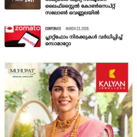
ലൈഫ്‌സ്റ്റൈൽ കോൺസെപ്റ്റ്
സലോൺ വെണ്ണലയിൽ
CORPORATE
MARCH 23, 2026
പ്ലാറ്റ്‌ഫോം നിരക്കുകള്‍ വര്‍ധിപ്പിച്ച്
സൊമാറ്റോ