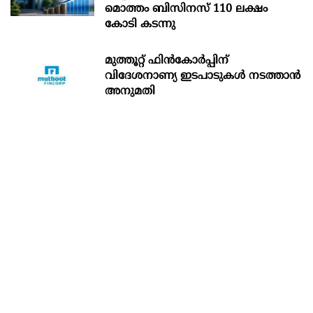
മൊത്തം ബിസിനസ് 110 ലക്ഷം
കോടി കടന്നു
മുത്തൂറ്റ് ഫിൻകോർപ്പിന്
വിദേശനാണ്യ ഇടപാടുകൾ നടത്താൻ
അനുമതി