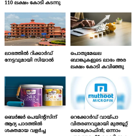
110 ലക്ഷം കോടി കടന്നു
ലാഭത്തിൽ റിക്കാർഡ്
പൊതുമേഖല
നേട്ടവുമായി സിയാൽ
ബാങ്കുകളുടെ ലാഭം അര
ലക്ഷം കോടി കവിഞ്ഞു
ബെർജർ പെയിന്റ്സിന്
റെക്കോർഡ് വായ്പാ
ആദ്യ പാദത്തിൽ
വിതരണവുമായി മുത്തൂറ്റ്
ശക്തമായ വളർച്ച
മൈക്രോഫിൻ; ഒന്നാം