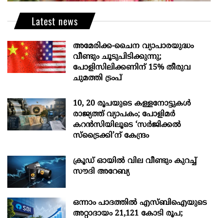
Latest news
അമേരിക്ക-ചൈന വ്യാപാരയുദ്ധം
വീണ്ടും ചൂടുപിടിക്കുന്നു;
പോളിസിലിക്കണിന് 15% തീരുവ
ചുമത്തി ട്രംപ്
10, 20 രൂപയുടെ കള്ളനോട്ടുകൾ
രാജ്യത്ത് വ്യാപകം; പോളിമർ
കറൻസിയിലൂടെ ‘സർജിക്കൽ
സ്ട്രെെക്കി’ന് കേന്ദ്രം
ക്രൂഡ് ഓയിൽ വില വീണ്ടും കുറച്ച്
സൗദി അറേബ്യ
ഒന്നാം പാദത്തിൽ എസ്ബിഐയുടെ
അറ്റാദായം 21,121 കോടി രൂപ;