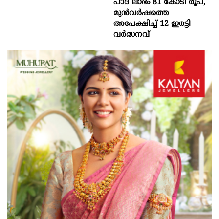
പാദ ലാഭം 81 കോടി രൂപ,
മുൻവർഷത്തെ
അപേക്ഷിച്ച് 12 ഇരട്ടി
വർദ്ധനവ്