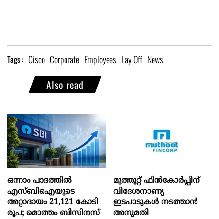
Cisco
Corporate
Employees
Lay Off
News
Tags :
Also read
ഒന്നാം പാദത്തിൽ
മുത്തൂറ്റ് ഫിൻകോർപ്പിന്
എസ്ബിഐയുടെ
വിദേശനാണ്യ
അറ്റാദായം 21,121 കോടി
ഇടപാടുകൾ നടത്താൻ
രൂപ; മൊത്തം ബിസിനസ്
അനുമതി