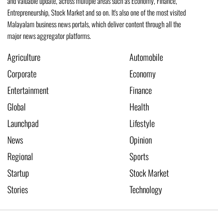
and valuable update, across multiple areas such as Economy, Finance,
Entrepreneurship, Stock Market and so on. It's also one of the most visited
Malayalam business news portals, which deliver content through all the
major news aggregator platforms.
Agriculture
Automobile
Corporate
Economy
Entertainment
Finance
Global
Health
Launchpad
Lifestyle
News
Opinion
Regional
Sports
Startup
Stock Market
Stories
Technology