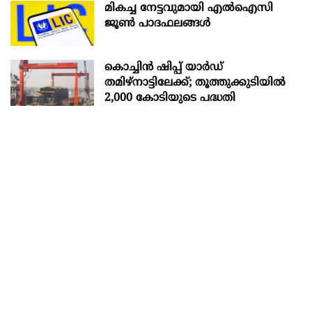
മികച്ച നേട്ടവുമായി എൽഐസി
ജൂൺ പാദഫലങ്ങൾ
കൊച്ചിന്‍ ഷിപ്പ് യാർഡ്
തമിഴ്നാട്ടിലേക്ക്; തൂത്തുക്കുടിയിൽ
2,000 കോടിയുടെ പദ്ധതി