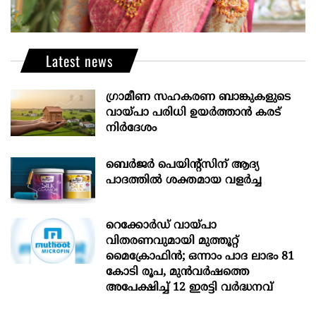
Latest news
ഗ്രാമീണ സഹകരണ ബാങ്കുകളുടെ
വായ്പാ പരിധി ഉയർത്താൻ കരട്
നിർദേശം
ബെർജർ പെയിന്റ്സിന് ആദ്യ
പാദത്തിൽ ശക്തമായ വളർച്ച
റെക്കോർഡ് വായ്പാ
വിതരണവുമായി മുത്തൂറ്റ്
മൈക്രോഫിൻ; ഒന്നാം പാദ ലാഭം 81
കോടി രൂപ, മുൻവർഷത്തെ
അപേക്ഷിച്ച് 12 ഇരട്ടി വർദ്ധനവ്