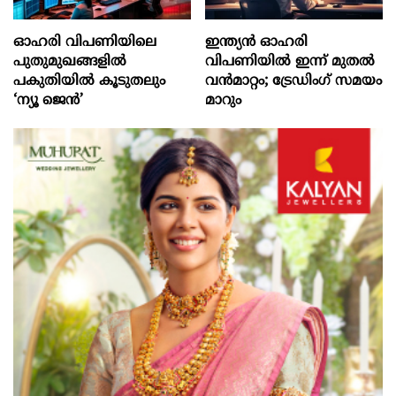
ഓഹരി വിപണിയിലെ
ഇന്ത്യൻ ഓഹരി
പുതുമുഖങ്ങളിൽ
വിപണിയിൽ ഇന്ന് മുതൽ
പകുതിയിൽ കൂടുതലും
വൻമാറ്റം; ട്രേഡിംഗ് സമയം
‘ന്യൂ ജെൻ’
മാറും