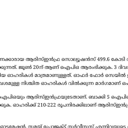
ണക്കാരായ ആരിസ്ഇൻഫ്ര സൊല്യൂഷൻസ് 499.6 കോടി 
ക്കുന്നത്. ജൂൺ 20ന് ആണ് ഐപിഒ ആരംഭിക്കുക. 3 ദിവ
 ഓഹരികൾ മാത്രമാണുള്ളത്. ഓഫർ ഫോർ സെയിൽ ഇല
വശമുള്ള നിശ്ചിത ഓഹരികൾ വിൽക്കുന്ന മാർഗമാണ് 
ഐപിഒയും ആരിസ്ഇൻഫ്രയുടേതാണ്. ബാക്കി 5 ഐപി
ുക. ഓഹരിക്ക് 210-222 രൂപനിരക്കിലാണ് ആരിസ്ഇൻഫ
 ഓട്ടമേഷൻ, സമയ് പ്രോജക്ട് സർവീസസ് എന്നിവയു