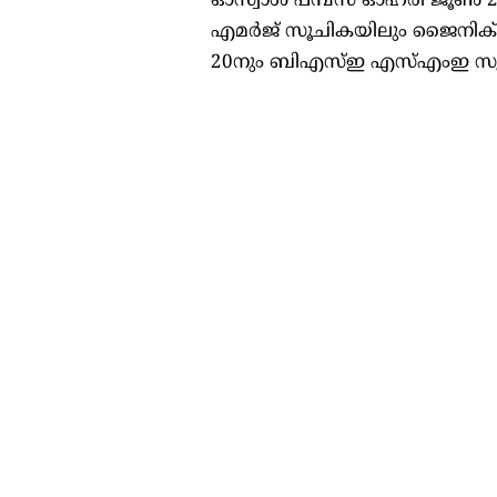
ഓസ്വാൾ പമ്പ്സ് ഓഹരി ജൂൺ 2
എമർജ് സൂചികയിലും ജൈനിക് 
20നും ബിഎസ്ഇ എസ്എംഇ സൂചികയ