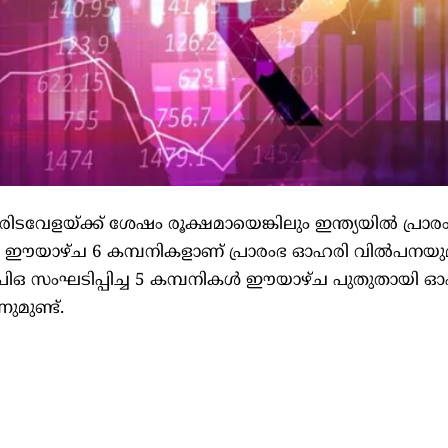
ടവേളയ്ക്ക് ശേഷം രൂക്ഷമായെങ്കിലും ഇന്ത്യയിൽ പ്രാ
ു. ഈയാഴ്ച 6 കമ്പനികളാണ് പ്രാരംഭ ഓഹരി വിൽപനയു
ിഒ സംഘടിപ്പിച്ച 5 കമ്പനികൾ ഈയാഴ്ച പുതുതായി 
ുമുണ്ട്.