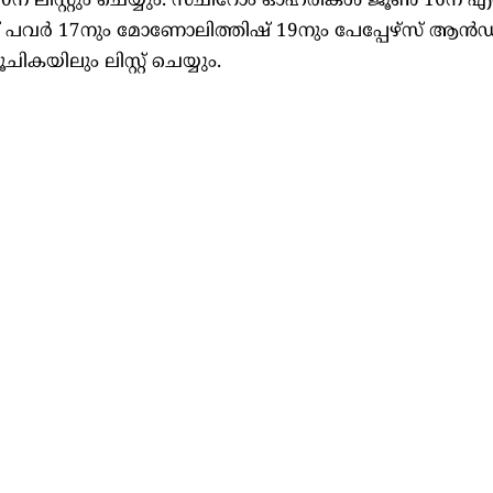
0ന് ലിസ്റ്റും ചെയ്യും. സചീറോം ഓഹരികൾ ജൂൺ 16ന
പവർ 17നും മോണോലിത്തിഷ് 19നും പേപ്പേഴ്സ് ആൻ
ിലും ലിസ്റ്റ് ചെയ്യും.