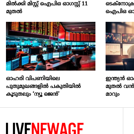
മില്‍ക്കി മിസ്റ്റ്‌ ഐപിഒ ഓഗസ്റ്റ്‌ 11
ടെക്‌നോക്രാഫ്
മുതല്‍
ഐപിഒ ഓഗസ്റ
ഓഹരി വിപണിയിലെ
ഇന്ത്യൻ 
പുതുമുഖങ്ങളിൽ പകുതിയിൽ
മുതൽ വൻമാ
കൂടുതലും ‘ന്യൂ ജെൻ’
മാറും