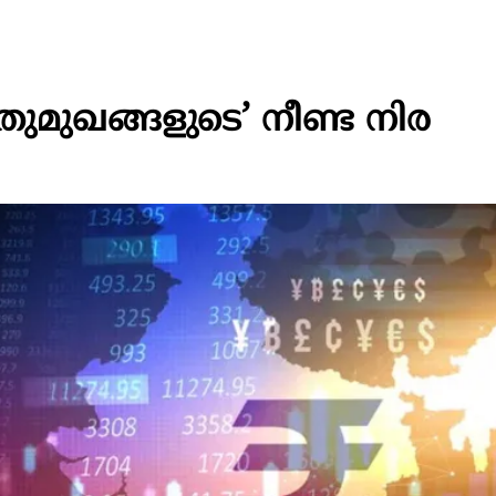
ുമുഖങ്ങളുടെ’ നീണ്ട നിര