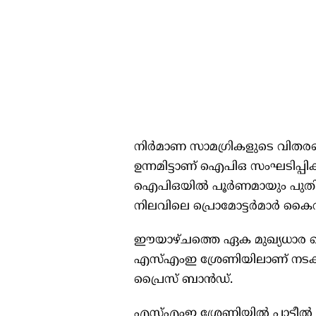
നിർമാണ സാമഗ്രികളുടെ വിതര
ഉന്നമിട്ടാണ് ഐപിഒ സംഘടിപ്പി
ഐപിഒയിൽ പൂർണമായും പുതിയ
നിലവിലെ പ്രൊമോട്ടർമാർ കൈ
ഈയാഴ്ചത്തെ ഏക മുഖ്യധാര 
എസ്എംഇ ശ്രേണിയിലാണ് നടക്ക
പ്രൈസ് ബാൻഡ്.
എസ്എംഇ ശ്രേണിയിൽ പാട്ടീൽ