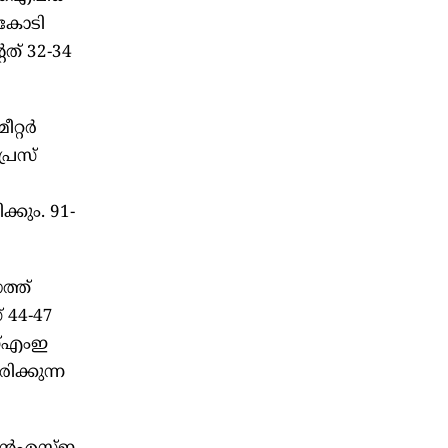
 കോടി
േത് 32-34
റ്റർ
രൈസ്
കും. 91-
ത്ത്
 44-47
എസ്എംഇ
ക്കുന്ന