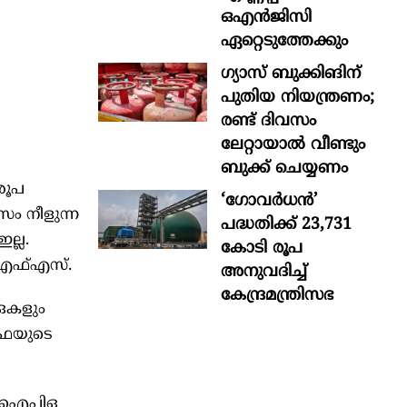
ഒഎന്‍ജിസി
ഏറ്റെടുത്തേക്കും
ഗ്യാസ് ബുക്കിങിന്
പുതിയ നിയന്ത്രണം;
രണ്ട് ദിവസം
ലേറ്റായാൽ വീണ്ടും
ബുക്ക് ചെയ്യണം
രൂപ
‘ഗോവർധൻ’
സം നീളുന്ന
പദ്ധതിക്ക് 23,731
്ല.
കോടി രൂപ
ഒഎഫ്എസ്.
അനുവദിച്ച്
കേന്ദ്രമന്ത്രിസഭ
ഒകളും
്രയുടെ
ടെ ഐപിഒ