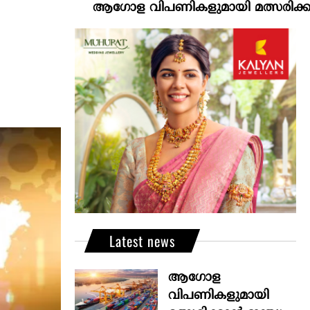
ആഗോള വിപണികളുമായി മത്സരിക്കാൻ ഇന്ത്യ
Latest news
ആഗോള
വിപണികളുമായി