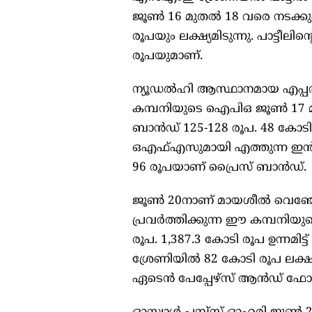
ജൂൺ 16 മുതൽ 18 വരെ നടക്കും
രൂപയും ലക്ഷ്യമിടുന്നു. പാട്ടീല
രൂപയുമാണ്.
ന്യൂഡൽഹി ആസ്ഥാനമായ എപ്പൽ
കമ്പനിയുടെ ഐപിഒ ജൂൺ 17 മുത
ബാൻഡ് 125-128 രൂപ. 48 കോട
ഒഎഫ്എസുമായി എത്തുന്ന ഇൻഫ്
96 രൂപയാണ് പ്രൈസ് ബാൻഡ്.
ജൂൺ 20നാണ് മായശീൽ വെഞ്ചേഴ
പ്രവർത്തിക്കുന്ന ഈ കമ്പനിയ
രൂപ. 1,387.3 കോടി രൂപ ഉന്നമി
ശ്രേണിയിൽ 82 കോടി രൂപ ലക്ഷ്
ഏടെൻ പേപ്പേഴ്സ് ആൻഡ് ഫോം 