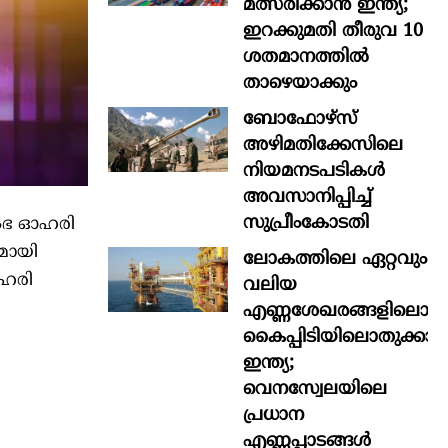
മത്സരിക്കാൻ ഇന്ത്യ;
ഇറക്കുമതി തീരുവ 10
ശതമാനത്തിൽ
താഴെയാക്കും
ബോഫോഴ്‌സ്
അഴിമതിക്കേസിലെ
നിയമനടപടികൾ
അവസാനിപ്പിച്ച്
സുപ്രീംകോടതി
രംഭ ഓഹരി
മായി
ലോകത്തിലെ ഏറ്റവും
ഓഹരി
വലിയ
എണ്ണശേഖരങ്ങളിലൊന്ന
കൈപ്പിടിയിലൊതുക്കാന്
ഇന്ത്യ;
വെനസ്വേലയിലെ
പ്രധാന
എണ്ണപ്പാടങ്ങള്‍