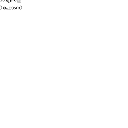
് എൻഎസ്ഇ
ഡ് ഫോംസ്