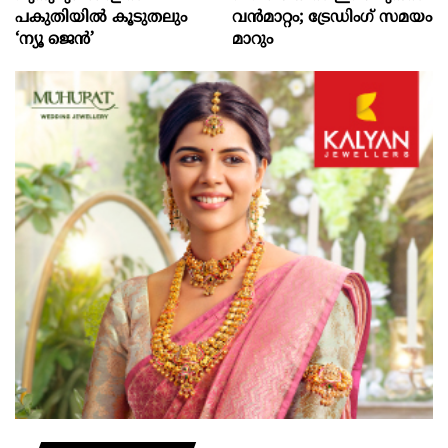
പകുതിയിൽ കൂടുതലും
വൻമാറ്റം; ട്രേഡിംഗ് സമയം
‘ന്യൂ ജെൻ’
മാറും