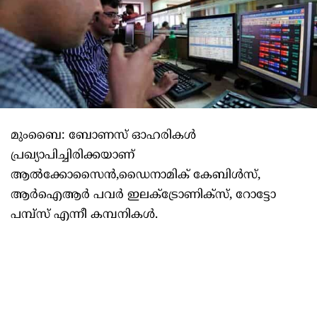
മുംബൈ: ബോണസ് ഓഹരികള്‍
പ്രഖ്യാപിച്ചിരിക്കയാണ്
ആല്‍ക്കോസൈന്‍,ഡൈനാമിക് കേബിള്‍സ്,
ആര്‍ഐആര്‍ പവര്‍ ഇലക്ട്രോണിക്‌സ്, റോട്ടോ
പമ്പ്‌സ് എന്നീ കമ്പനികള്‍.