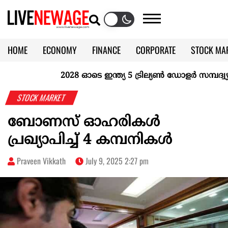
HOME
ECONOMY
FINANCE
CORPORATE
STOCK MA
CALENDAR
KERALA @70
2028 ഓടെ ഇന്ത്യ 5 ട്രില്യണ്‍ ഡോളര്‍ സമ്പദ്വ്യവ
STOCK MARKET
ബോണസ് ഓഹരികള്‍
പ്രഖ്യാപിച്ച് 4 കമ്പനികള്‍
Praveen Vikkath
July 9, 2025 2:27 pm