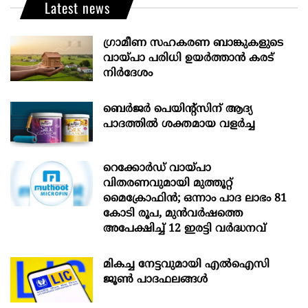
Latest news
ഗ്രാമീണ സഹകരണ ബാങ്കുകളുടെ
വായ്പാ പരിധി ഉയർത്താൻ കരട്
നിർദേശം
ബെർജർ പെയിന്റ്സിന് ആദ്യ
പാദത്തിൽ ശക്തമായ വളർച്ച
റെക്കോർഡ് വായ്പാ
വിതരണവുമായി മുത്തൂറ്റ്
മൈക്രോഫിൻ; ഒന്നാം പാദ ലാഭം 81
കോടി രൂപ, മുൻവർഷത്തെ
അപേക്ഷിച്ച് 12 ഇരട്ടി വർദ്ധനവ്
മികച്ച നേട്ടവുമായി എൽഐസി
ജൂൺ പാദഫലങ്ങൾ