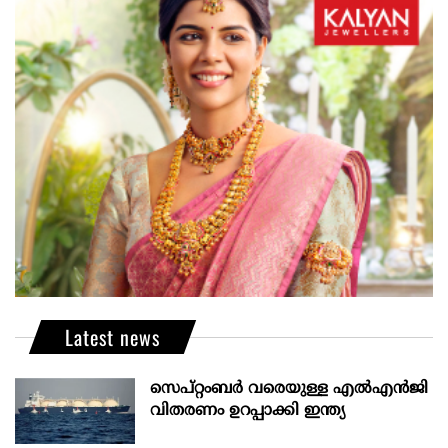
Latest news
സെപ്റ്റംബർ വരെയുള്ള എൽഎൻജി
വിതരണം ഉറപ്പാക്കി ഇന്ത്യ