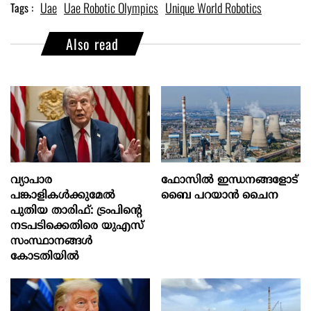
Uae
Uae Robotic Olympics
Unique World Robotics
Tags :
Also read
വ്യാപാര
ഫോസിൽ ഇന്ധനങ്ങളോട്
പങ്കാളികൾക്കുമേൽ
ബൈ പറയാൻ ചൈന
പുതിയ താരിഫ്: ട്രംപിന്‍റെ
നടപടിക്കെതിരെ യുഎസ്
സംസ്ഥാനങ്ങൾ
കോടതിയിൽ