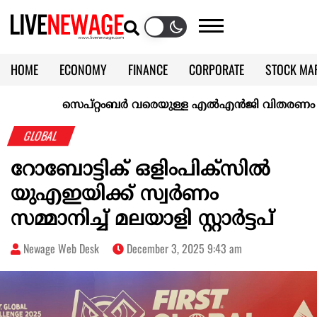
HOME
ECONOMY
FINANCE
CORPORATE
STOCK MA
CALENDAR
KERALA @70
സെപ്റ്റംബർ വരെയുള്ള എൽഎൻജി വിതരണം ഉറപ്പാക്ക
GLOBAL
റോബോട്ടിക് ഒളിംപിക്സിൽ
യുഎഇയിക്ക് സ്വർണം
സമ്മാനിച്ച് മലയാളി സ്റ്റാർട്ടപ്
Newage Web Desk
December 3, 2025 9:43 am