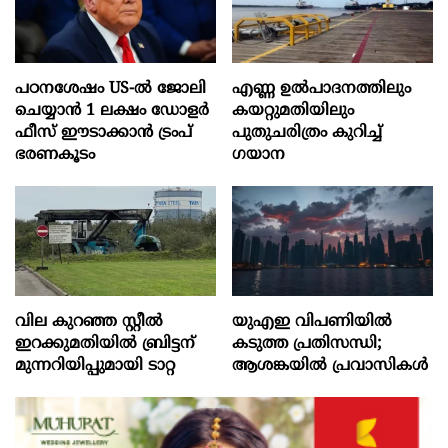
പഠനശേഷം US-ൽ ജോലി
എണ്ണ ഉൽപാദനത്തിലും
ചെയ്യാൻ 1 ലക്ഷം ഡോളർ
കയറ്റുമതിയിലും
ഫീസ് ഈടാക്കാൻ ട്രംപ്
പുതുചരിത്രം കുറിച്ച്
ഭരണകൂടം
ഗയാന
വില കുറഞ്ഞ സ്റ്റീൽ
യുഎഇ വിപണിയില്‍
ഇറക്കുമതിയിൽ ബ്രിട്ടന്
കടുത്ത പ്രതിസന്ധി;
മുന്നറിയിപ്പുമായി ടാറ്റ
ആശങ്കയില്‍ പ്രവാസികള്‍