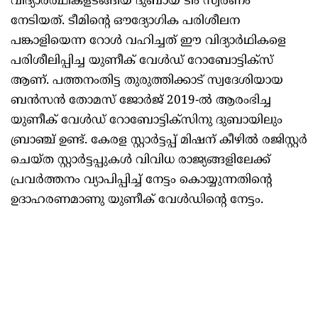
വിദ്യാർത്ഥികളടങ്ങിയ ദുബായ് ടീം സ്വർണം
നേടിയത്. ടീമിന്റെ ഔദ്യോഗിക പരിശീലന
പങ്കാളിയെന്ന റോൾ വഹിച്ചത് ഈ വിദ്യാർഥികളെ
പരിശീലിപ്പിച്ച യുണീക് വേൾഡ് റോബോട്ടിക്സ്
ആണ്. പത്തനംതിട്ട തുരുത്തിക്കാട് സ്വദേശിയായ
ബൻസൻ തോമസ് ജോർജ് 2019-ൽ ആരംഭിച്ച
യുണീക് വേൾഡ് റോബോട്ടിക്സിനു ദുബായിലും
ബ്രാഞ്ച് ഉണ്ട്. കേരള സ്റ്റാർട്ടപ്പ് മിഷന് കീഴിൽ രജിസ്റ്റർ
ചെയ്ത സ്റ്റാർട്ടപ്പുകൾ വിവിധ രാജ്യങ്ങളിലേക്ക്
പ്രവർത്തനം വ്യാപിപ്പിച്ച് നേട്ടം കൊയ്യുന്നതിന്റെ
ഉദാഹരണമാണു യുണീക് വേൾഡിന്റെ നേട്ടം.