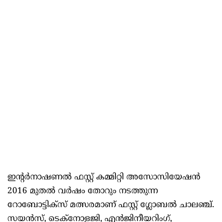
ഇന്റർനാഷണൽ ഫസ്റ്റ് കമ്മിറ്റി അസോസിയേഷൻ
2016 മുതൽ വർഷം തോറും നടത്തുന്ന
റോബോട്ടിക്സ് മത്സരമാണ് ഫസ്റ്റ് ഗ്ലോബൽ ചാലഞ്ച്.
സയൻസ്, ടെക്നോളജി, എൻജിനീയറിം​ഗ്,